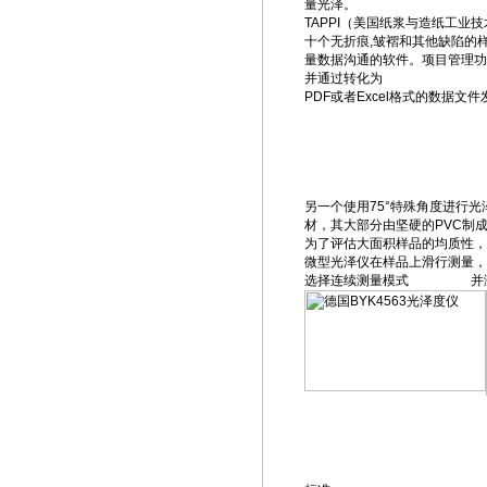
量光泽。
TAPPI（美国纸浆与造纸工业
十个无折痕,皱褶和其他缺陷的样品。
量数据沟通的软件。项目管理功
并通过转化为
PDF或者Excel格式的数据文
另一个使用75°特殊角度进行
材，其大部分由坚硬的PVC制
为了评估大面积样品的均质性，
微型光泽仪在样品上滑行测量，
选择连续测量模式 并