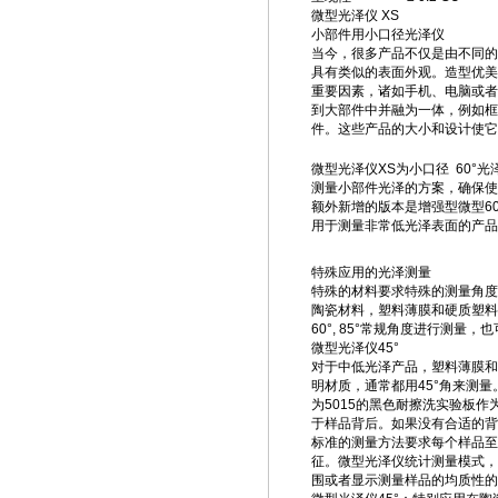
微型光泽仪 XS
小部件用小口径光泽仪
当今，很多产品不仅是由不同的
具有类似的表面外观。造型优美
重要因素，诸如手机、电脑或者
到大部件中并融为一体，例如框
件。这些产品的大小和设计使它
微型光泽仪XS为小口径 60°光泽
测量小部件光泽的方案，确保使
额外新增的版本是增强型微型60°
用于测量非常低光泽表面的产品
特殊应用的光泽测量
特殊的材料要求特殊的测量角度
陶瓷材料，塑料薄膜和硬质塑料，
60°, 85°常规角度进行测量，
微型光泽仪45°
对于中低光泽产品，塑料薄膜和
明材质，通常都用45°角来测
为5015的黑色耐擦洗实验板作
于样品背后。如果没有合适的背
标准的测量方法要求每个样品至
征。微型光泽仪统计测量模式，
围或者显示测量样品的均质性的