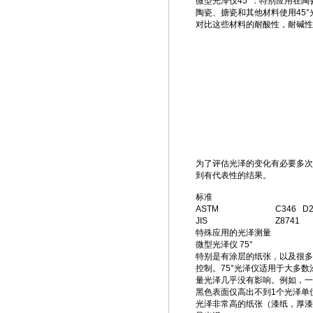
微型光泽仪45°：特别应用在
陶瓷、搪瓷和其他材料使用45
对比这些材料的耐酸性，耐碱性
为了评估光泽的变化有必要多次
到有代表性的结果。
标准
ASTM
C346 D2
JIS
Z8741
特殊应用的光泽测量
微型光泽仪 75°
特别是有涂层的纸张，以及很多
控制。75°光泽仪适用于大多
量光泽几乎没有影响。例如，一
黑色表面仅高出不到1个光泽单
光泽非常高的纸张（漆纸，厚漆