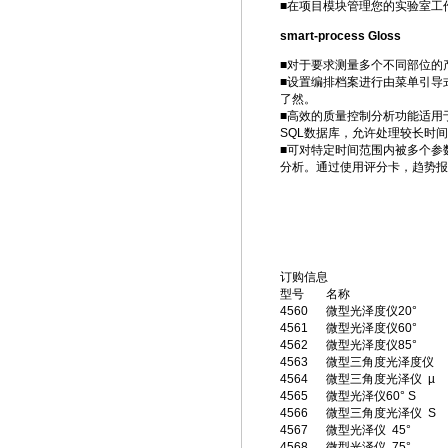
■在项目模块管理您的实验室工
smart-process Gloss
■对于要求测量多个不同部位的
■设置编排档案进行由菜单引导
了然。
■高效的质量控制分析功能适用
SQL数据库，允许处理较长时
■可对特定时间范围内被多个参
分析。通过使用评分卡，趋势报
订购信息
型号
名称
4560
微型光泽度仪20°
4561
微型光泽度仪60°
4562
微型光泽度仪85°
4563
微型三角度光泽度仪
4564
微型三角度光泽仪 µ
4565
微型光泽仪60° S
4566
微型三角度光泽仪 S
4567
微型光泽仪 45°
4568
微型光泽仪 75°