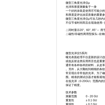
微型三角度光泽仪μ
光泽和厚度测量集于一身
一个好的涂装是使用尽可能少的
和厚度是评估涂层质量的重要参
微型三角度光泽仪μ可在几秒内
不仅节省时间而且在现场使用- 
△同时显示20°, 60°, 85° 
△磁性/非磁性两用型探头–在
微型光泽仪S系列
哑光表面处理不仅是新的设计趋
或低反射这类应用而言也是重要
通常有各种各样的材料，从皮革
。另外，从大颗粒到精细的条纹
常呈现出非常低的光泽。为了确
围。精准的测试仪器才能客观地
在低光泽（0-20GU）范围
保证了精度。
技术参数
测量范围
0 - 20 GU
重复性
± 0.1 GU
重现性
± 0.2 GU