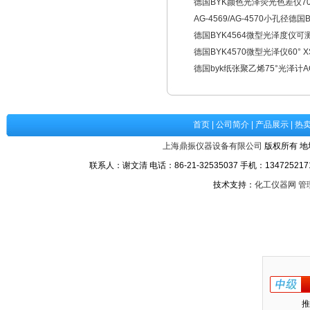
德国BYK颜色光泽荧光色差仪7070
AG-4569/AG-4570小孔径德
德国BYK4564微型光泽度仪可
德国BYK4570微型光泽仪60° X
德国byk纸张聚乙烯75°光泽计AG
首页
|
公司简介
|
产品展示
|
热
上海鼎振仪器设备有限公司
版权所有 地
联系人：谢文清 电话：86-21-32535037 手机：1347252171
技术支持：
化工仪器网
管
推