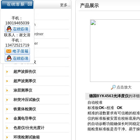
产品目录
更多...
产品展示
涂膜机
手机：
18019465039
德国Erichsen
德国BYK-Gardner
联系人：谢文清
手机：
英国Elcometer
13472521719
耐磨试验机
色差仪光泽仪
超声波探伤仪
超声波测厚仪
点击放大
涂层测厚仪
德国BYK4563光泽度仪
的详细
杯突冲压试验仪
自动校准
标准板
OK
–
校准
OK
铁素体检测仪
精准的读数要求有可信赖的校准
金属电导率仪
仪的标准板被安置在校标底座内
的自动诊断功能确保长时间稳定
色差仪/分光光度计
能检查标准板是否干净。易于操
环境检测试验箱