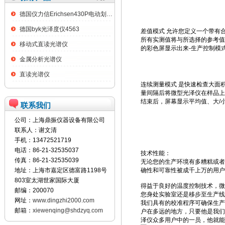
德国仪力信Erichsen430P电动划格试验仪
德国byk光泽度仪4563
差值模式 允许您定义一个带有
所有实测值将与所选择的参考值
移动式直读光谱仪
的彩色屏显示出来-生产控制模
金属分析光谱仪
直读光谱仪
连续测量模式 是快速检查大面
量间隔后将微型光泽仪在样品上
结束后，屏幕显示平均值、大/
联系我们
公司：上海鼎振仪器设备有限公司
联系人：谢文清
手机：13472521719
电话：86-21-32535037
技术性能：
传真：86-21-32535039
无论您的生产环境有多糟糕或者
地址：上海市嘉定区德富路1198号
确性和可靠性被成千上万的用户
803室太湖世家国际大厦
得益于良好的温度控制技术，微
邮编：200070
您身处实验室还是移步至生产线
网址：
www.dingzhi2000.com
我们具有的校准程序可确保生产
邮箱：
xiewenqing@shdzyq.com
户在多远的地方，只要他是我们
泽仪众多用户中的一员，他就能