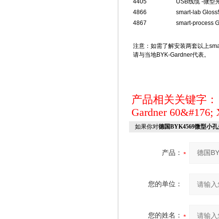
4405
USB
线缆
-
微型
4866
smart-lab Gloss
4867
smart-process G
注意：如需了解安装两套以上
sma
请与当地
BYK-Gardner
代表。
产品相关关键字
Gardner
60&#176; 
如果你对
德国BYK4569微型小孔
产品：
您的单位：
您的姓名：