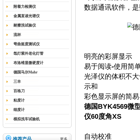
数据通讯软件，是
附着力检测仪
金属直读光谱仪
耐擦洗试验仪
流杯
弯曲挺度测试仪
氙灯紫外老化灯管
明亮的彩屏显示
布洛维显微硬度计
-
易于阅读
使用简
德国马尔Mahr
光泽仪的体
积不大
三丰
示和
百格刀
彩色显示屏的简易
粘度计
德国BYK4569微
细度计
仪60度角XS
模拟洗车试验机
自动校准
推荐产品
更多...