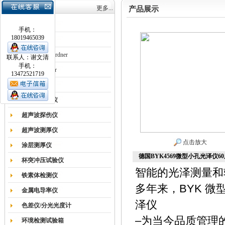
产品目录
更多...
产品展示
涂膜机
手机：
18019465039
德国Erichsen
德国BYK-Gardner
联系人：谢文清
手机：
英国Elcometer
13472521719
耐磨试验机
色差仪光泽仪
超声波探伤仪
超声波测厚仪
点击放大
涂层测厚仪
德国BYK4569微型小孔光泽仪60
杯突冲压试验仪
智能的光泽测量和
铁素体检测仪
BYK
多年来，
微
金属电导率仪
泽仪
色差仪/分光光度计
–
为当今品质管理
环境检测试验箱