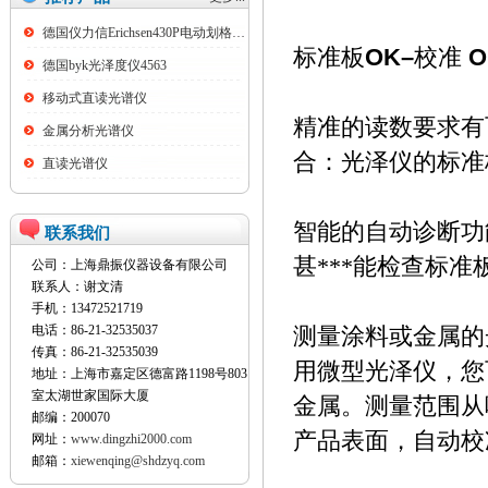
德国仪力信Erichsen430P电动划格试验仪
OK–
O
标准板
校准
德国byk光泽度仪4563
移动式直读光谱仪
精准的读数要求有
金属分析光谱仪
合：光泽仪的标准
直读光谱仪
智能的自动诊断功
联系我们
甚***能检查标
公司：上海鼎振仪器设备有限公司
联系人：谢文清
手机：13472521719
电话：86-21-32535037
测量涂料或金属的
传真：86-21-32535039
用微型光泽仪，您
地址：上海市嘉定区德富路1198号803
室太湖世家国际大厦
金属。测量范围从
邮编：200070
产品表面，自动校
网址：
www.dingzhi2000.com
邮箱：
xiewenqing@shdzyq.com