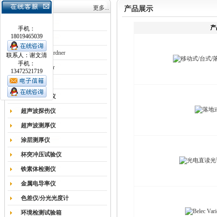
产品目录
更多...
产品展示
涂膜机
产
手机：
18019465039
德国Erichsen
德国BYK-Gardner
联系人：谢文清
手机：
英国Elcometer
13472521719
耐磨试验机
色差仪光泽仪
超声波探伤仪
超声波测厚仪
涂层测厚仪
杯突冲压试验仪
铁素体检测仪
金属电导率仪
色差仪/分光光度计
环境检测试验箱