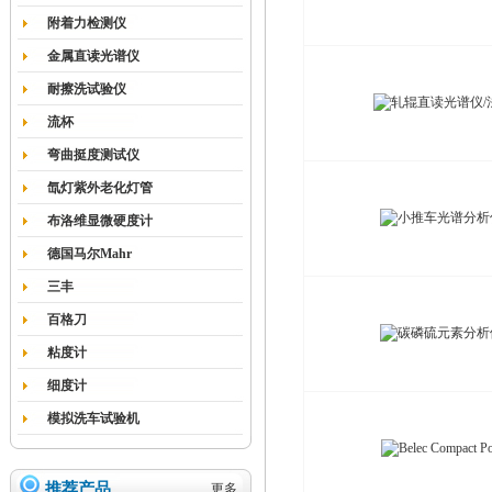
附着力检测仪
金属直读光谱仪
耐擦洗试验仪
流杯
弯曲挺度测试仪
氙灯紫外老化灯管
布洛维显微硬度计
德国马尔Mahr
三丰
百格刀
粘度计
细度计
模拟洗车试验机
推荐产品
更多...