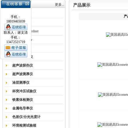
产品目录
更多...
产品展示
涂膜机
产
手机：
18019465039
德国Erichsen
德国BYK-Gardner
联系人：谢文清
手机：
英国Elcometer
13472521719
耐磨试验机
色差仪光泽仪
超声波探伤仪
超声波测厚仪
涂层测厚仪
杯突冲压试验仪
铁素体检测仪
金属电导率仪
色差仪/分光光度计
环境检测试验箱