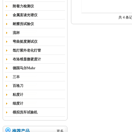
附着力检测仪
金属直读光谱仪
共 4 条
耐擦洗试验仪
流杯
弯曲挺度测试仪
氙灯紫外老化灯管
布洛维显微硬度计
德国马尔Mahr
三丰
百格刀
粘度计
细度计
模拟洗车试验机
推荐产品
更多...