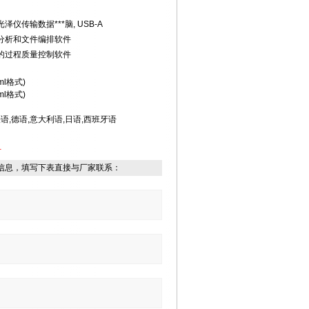
泽仪传输数据***脑
, USB-A
分析和文件编排软件
的过程质量控制软件
ml
格式
)
ml
格式
)
法语
,
德语
,
意大利语
,
日语
,
西班牙语
计
信息，填写下表直接与厂家联系：