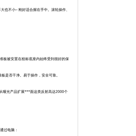
不大也不小
–
刚好适合握在手中。滚轮操作、
准板被安置在校标底座内始终受到很好
的保
准板是否干净。易于操
作，安全可靠。
哑光产品扩展***面这类反射
高达
2000
个
需通过电脑：