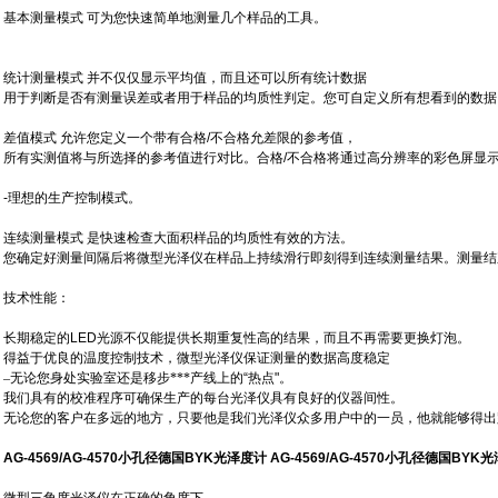
基本测量模式
可为您快速简单地测量几个样品的工具。
统计测量模式
并不仅仅显示平均值，而且还可以所有统计数据
用于判断是否有测量误差或者用于样品的均质性判定。您可自
定义所有想看到的数据
差值模式
允许您定义一个带有合格
/
不合格允差限的参考值，
所有实测值将与所选择的参考值进行对比。合格
/
不合格将通过
高分辨率的彩色屏显
-
理想的生产控制模式。
连续测量模式
是快速检查大面积样品的均质性
有效的方法。
您确定好测量间隔后将微型光泽仪在样品上持续滑行即刻得到
连续测量结果。测量结
技术性能：
长期稳定的
LED
光源不仅能提供长期重复性高的结果，而且不
再需要更换灯泡
。
得益于优良的温度控制技术，微型光泽仪保证测量的数据高度
稳定
–
无论您身处实验室还是移步***产线上的
“
热点
"
。
我们具有的校准程序可确保生产的每台光泽仪具有良好的
仪器间
性。
无论您的客户在多远的地方，只要他是我们光
泽仪众多用户中的一员，他就能够得出
AG-4569/AG-4570小孔径德国BYK光泽度计
AG-4569/AG-4570小孔径德国BYK