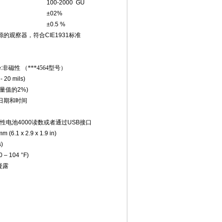
100-2000 GU
±02%
±0.5 %
源的观察器，符合
CIE1931
标准
:
非磁性 （***4564型号）
- 20 mils)
量值的
2%)
日期和时间
性电池
4000
读数或者通过
USB
接口
m (6.1 x 2.9 x 1.9 in)
s)
0 – 104 °F)
凝露