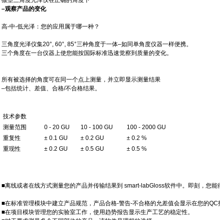
微型三角度光泽仪
在正确的角度下
–
观察产品的变化
高
-
中
-
低光泽：您的应用属于哪一种？
三角度光泽仪集
20°, 60°, 85°
三种角度于一体
–
如同
单角度仪器一样便携。
三个角度在一台仪器上使您能按国际标
准迅速觉察到质量的变化。
所有被选择的角度可在同一个点上测量，并立即显示测量结果
–
包括统计、差值、合格
/
不合格结果。
技术参数
测量范围
0 - 20 GU
10 - 100 GU
100 - 2000 GU
重复性
± 0.1 GU
± 0.2 GU
± 0.2 %
重现性
± 0.2 GU
± 0.5 GU
± 0.5 %
■
离线或者在线方式测量您的产品并传输结果到
smart-lab
Gloss
软件中。即刻，您能
■
在标准管理模块中建立产品规范，产品合格
-
警告
-
不合格的允
差值会显示在您的
QC
■
在项目模块管理您的实验室工作，使用趋势报告显示生产工
艺的稳定性。