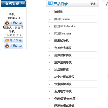
产品目录
更多...
涂膜机
手机：
18019465039
德国Erichsen
德国BYK-Gardner
联系人：谢文清
手机：
英国Elcometer
13472521719
耐磨试验机
色差仪光泽仪
超声波探伤仪
超声波测厚仪
涂层测厚仪
杯突冲压试验仪
铁素体检测仪
金属电导率仪
色差仪/分光光度计
环境检测试验箱