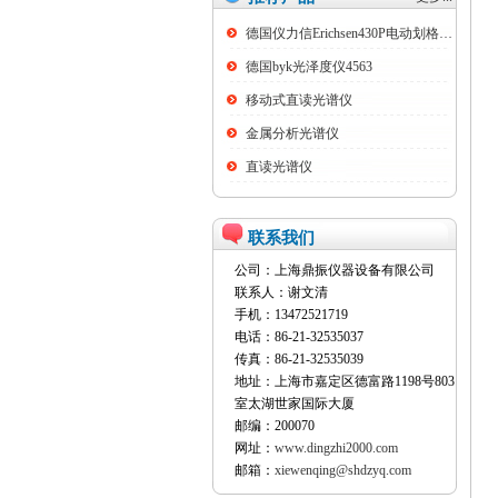
德国仪力信Erichsen430P电动划格试验仪
德国byk光泽度仪4563
移动式直读光谱仪
金属分析光谱仪
直读光谱仪
联系我们
公司：上海鼎振仪器设备有限公司
联系人：谢文清
手机：13472521719
电话：86-21-32535037
传真：86-21-32535039
地址：上海市嘉定区德富路1198号803
室太湖世家国际大厦
邮编：200070
网址：
www.dingzhi2000.com
邮箱：
xiewenqing@shdzyq.com