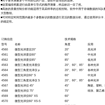
■
对于要求测量多个不同部位的产品，该软件是理想的选择。
■
设置编排档案进行由菜单引导式的顺序测量，样品标识一目
了然。
■
高效的质量控制分析功能适用于高采样率的过程控制。软件
中用于存储数据的
SQL
大型数组。
■
可对特定时间范围内被多个参数标识的数据进行灵活的数据
分析。通过使用评分卡
的稳定性。
订购信息
技术规格
型号
名称
角度
应用
4560
微型光泽度仪
20°
20°
高光泽
4561
微型光泽度仪
60°
60°
中光泽
4562
微型光泽度仪
85°
85°
低光泽
4563
微型三角度光泽度仪
20°
、
60°
、
85°
各种光泽
4564
微型三角度光泽仪
µ
20°
、
60°
、
85°
各种光泽
4565
微型光泽仪
60° S
60°
中光泽
4566
微型三角度光泽仪
S
20°
、
60°
、
85°
各种光泽
4567
微型光泽仪
45°
45°
陶瓷、塑料、
4568
微型光泽仪
75°
75°
纸张、聚乙烯
4569
微型光泽仪
60° XS
60°
4570
微型光泽仪
60° XS-S
60°