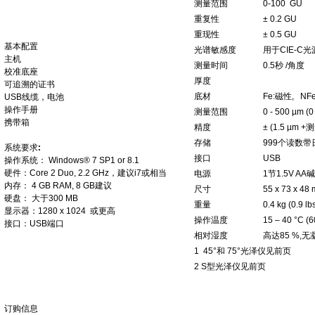
测量范围
0-100 GU
重复性
± 0.2 GU
重现性
± 0.5 GU
基本配置
光谱敏感度
用于
CIE-C
光
主机
测量时间
0.5
秒
/
角度
校准底座
厚度
可追溯的证书
底材
Fe:
磁性
, NFe
USB
线缆，电池
操作手册
测量范围
0 - 500 µm (0 
携带箱
精度
± (1.5 µm +
测
存储
999
个读数带
系统要求
:
接口
USB
操作系统：
Windows® 7 SP1 or 8.1
硬件：
Core 2 Duo, 2.2 GHz
，建议
i7
或相当
电源
1
节
1.5V AA
碱
内存：
4 GB RAM, 8 GB
建议
尺寸
55 x 73 x 48 m
硬盘：
大于300 MB
重量
0.4 kg (0.9 lb
显示器：
1280 x 1024
或更高
操作温度
15 – 40 °C (6
接口：
USB
端口
相对湿度
高达
85 %,
无
1 45°
和
75°
光泽仪见前页
2 S
型光泽仪见前页
订购信息