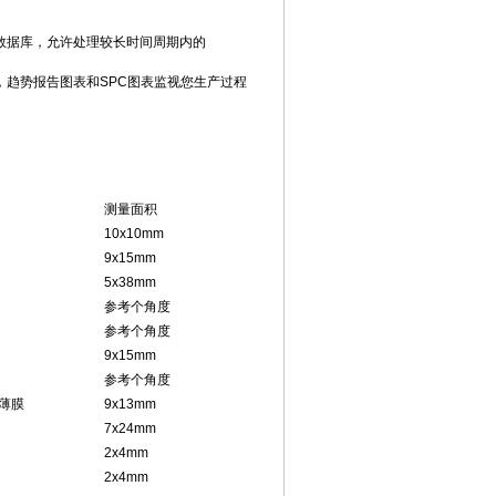
数据库，允许处理较长时间周期内的
，趋势报告图表和
SPC
图表监视您生
产过程
测量面积
10x10mm
9x15mm
5x38mm
参考个角度
参考个角度
9x15mm
参考个角度
薄膜
9x13mm
7x24mm
2x4mm
2x4mm