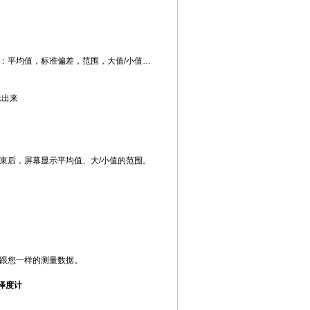
：平均值，标准偏差，范围，
大值
/
小值
…
示出来
束后，屏幕显示平均值、
大
/
小值的范
围。
跟您一样的测量数据。
光泽度计