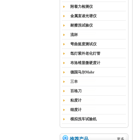
附着力检测仪
金属直读光谱仪
耐擦洗试验仪
流杯
弯曲挺度测试仪
氙灯紫外老化灯管
布洛维显微硬度计
德国马尔Mahr
三丰
百格刀
粘度计
细度计
模拟洗车试验机
推荐产品
更多...