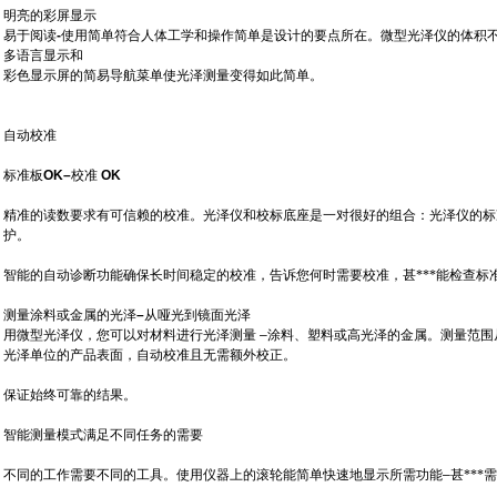
明亮的彩屏显示
易于阅读
-
使用简单
符合人体工学和操作简单是设计的要点所在。微型光泽仪的体
积
多语言显示和
彩色显示屏的简易导航菜单使光泽测量变得如此简单。
自动校准
标准板
OK–
校准
OK
精准的读数要求有可信赖的校准。光泽仪和校标底座是一对很好
的组合：光泽仪的标
护。
智能的自动诊断功能确保长时间稳定的校准，
告诉您何时需要校准，甚***能检查标
测量涂料或金属的光泽
–
从哑光到镜面
光泽
用微型光泽仪，您可以对材料进行光泽测量
–
涂料、塑
料或高光泽的金属。测量范围从
光泽单位的产品表面，自动校准且无需额外校正。
保证始终可靠的结果
。
智能测量模式满足不同任务的需要
不同的工作需要不同的工具。使用仪器上的滚轮能简单快速地
显示所需功能
–
甚***