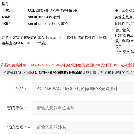
型号
4405
USB
线缆
-
微型光泽仪系列配用
用于从微型光
4866
smart-lab Gloss
软件
实验室数据
4867
smart-process Gloss
软件
多部件产品
输出
/
输入
标准管理
(.x
注意：如需了解安装两套以上
smart-chart
软件所需的软件许可证费用，
编排档案
(.x
请与当地
BYK-Gardner
代表。
语言
中文
,
英文
,
产品相关关键字：
AG-4569
AG-4570
小孔径光泽度仪
德国BYK光泽计
BYK光泽度
如果你对
AG-4569/AG-4570小孔径德国BYK光泽度计
感兴趣，想了解更详细的产品
产品：
您的单位：
您的姓名：