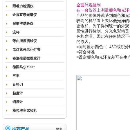
全面外观控制
附着力检测仪
在一台仪器上测量颜色和光泽
金属直读光谱仪
产品的整体外观受到颜色和光
较高的样品看上去比低光泽的
耐擦洗试验仪
更饱和。为了得到统一的外观
属性进行控制。分光色彩精灵
流杯
色和光泽。因此在任何情况下
弯曲挺度测试仪
的原因。
■
同时显示颜色（
45/0
或积分
氙灯紫外老化灯管
■
符合标准
■
设定颜色和光泽允差可在生
布洛维显微硬度计
德国马尔Mahr
三丰
百格刀
粘度计
细度计
模拟洗车试验机
推荐产品
更多...