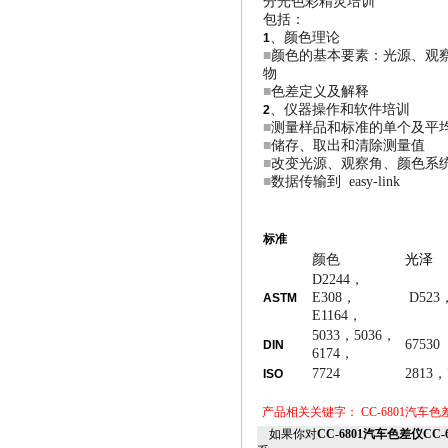
分光色彩精灵培训
包括：
、颜色理论
1
■
颜色的基本要素：光源、观
物
■
色差定义及解释
、仪器操作和软件培训
2
■
测量样品和标准的单个及平
■
储存、取出和清除测量值
■
改变光源、观察角、颜色系
■
数据传输到 easy-link
标准
颜色
光泽
D2244，
E308，
D523，
ASTM
E1164，
5033，5036，
67530
DIN
6174，
7724
2813，
ISO
产品相关关键字：
CC-6801汽车色
如果你对
CC-6801汽车色差仪CC