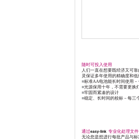
随时可投入使用
人们一直在想要既经济又可靠
灵保证多年使用的精确度和低
■
标准
AA
电池能长时间使用－
■
光源保用十年，不需要更换
■
牢固而紧凑的设计
■
稳定、长时间的校标－每三
通过
专业化处理文件
easy-link
无论您是想进行每批产品与标