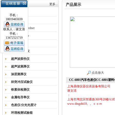
产品目录
更多...
产品展示
涂膜机
手机：
18019465039
德国Erichsen
德国BYK-Gardner
联系人：谢文清
手机：
英国Elcometer
13472521719
耐磨试验机
色差仪光泽仪
超声波探伤仪
超声波测厚仪
点击放大
涂层测厚仪
CC-6801汽车色差仪CC-6801塑
杯突冲压试验仪
上海鼎徵仪器仪表设备有限公司
铁素体检测仪
谢文清
：
金属电导率仪
上海市闸北区恒通路360号20楼A18
www.dingzhi18。。ｃｏｍ
色差仪/分光光度计
环境检测试验箱