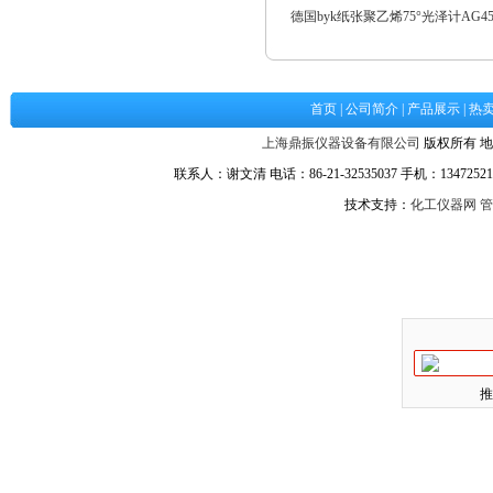
德国byk纸张聚乙烯75°光泽计AG45
首页
|
公司简介
|
产品展示
|
热
上海鼎振仪器设备有限公司
版权所有 地
联系人：谢文清 电话：86-21-32535037 手机：134725217
技术支持：
化工仪器网
管
推