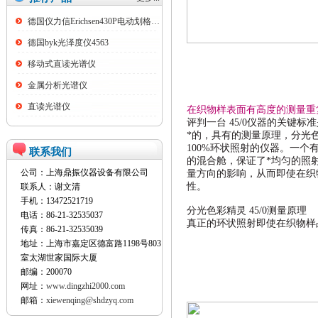
德国仪力信Erichsen430P电动划格试验仪
德国byk光泽度仪4563
移动式直读光谱仪
金属分析光谱仪
直读光谱仪
在织物样表面有高度的测量重
评判一台
45/0
仪器的关键标准
*的，具有的测量原理，分
100%
环状照射的仪器。一个
联系我们
的混合舱，保证了*均匀的照
公司：上海鼎振仪器设备有限公司
量方向的影响，从而即使在织
性。
联系人：谢文清
手机：13472521719
分光色彩精灵
45/0
测量原理
电话：86-21-32535037
真正的环状照射即使在织物样
传真：86-21-32535039
地址：上海市嘉定区德富路1198号803
室太湖世家国际大厦
邮编：200070
网址：
www.dingzhi2000.com
邮箱：
xiewenqing@shdzyq.com