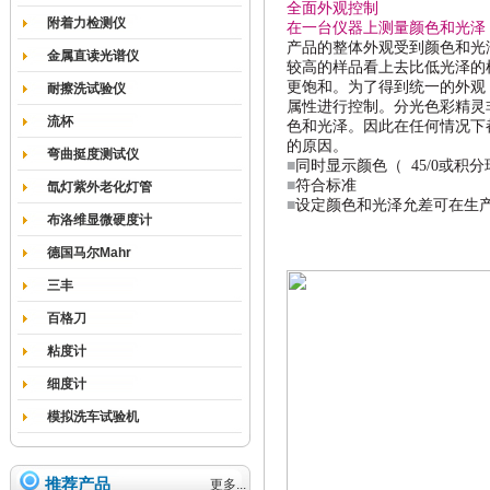
全面外观控制
附着力检测仪
在一台仪器上测量颜色和光泽
产品的整体外观受到颜色和光
金属直读光谱仪
较高的样品看上去比低光泽的
更饱和。为了得到统一的外观
耐擦洗试验仪
属性进行控制。分光色彩精灵
流杯
色和光泽。因此在任何情况下
的原因。
弯曲挺度测试仪
■
同时显示颜色（
45/0
或积分
■
符合标准
氙灯紫外老化灯管
■
设定颜色和光泽允差可在生
布洛维显微硬度计
德国马尔Mahr
三丰
百格刀
粘度计
细度计
模拟洗车试验机
推荐产品
更多...