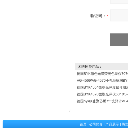
验证码：
相关同类产品：
德国BYK颜色光泽荧光色差仪7070/
AG-4569/AG-4570小孔径德国
德国BYK4564微型光泽度仪可测
德国BYK4570微型光泽仪60° XS-
德国byk纸张聚乙烯75°光泽计AG4
首页
|
公司简介
|
产品展示
|
热