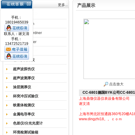
产品目录
更多...
产品展示
涂膜机
手机：
18019465039
德国Erichsen
德国BYK-Gardner
联系人：谢文清
手机：
英国Elcometer
13472521719
耐磨试验机
色差仪光泽仪
超声波探伤仪
超声波测厚仪
点击放大
涂层测厚仪
CC-6801德国BYK公司CC-68
杯突冲压试验仪
上海鼎徵仪器仪表设备有限公司
谢文清
铁素体检测仪
：
上海市闸北区恒通路360号20楼A1
金属电导率仪
www.dingzhi18。。ｃｏｍ
色差仪/分光光度计
环境检测试验箱