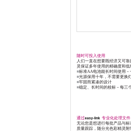
随时可投入使用
人们一直在想要既经济又可靠
灵保证多年使用的精确度和低
■
标准
AA
电池能长时间使用－
■
光源保用十年，不需要更换
■
牢固而紧凑的设计
■
稳定、长时间的校标－每三
通过
专业化处理文件
easy-link
无论您是想进行每批产品与标
质量跟踪，随分光色彩精灵