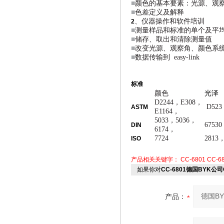
■
颜色的基本要素：光源、观
■
色差定义及解释
、仪器操作和软件培训
2
■
测量样品和标准的单个及平
■
储存、取出和清除测量值
■
改变光源、观察角、颜色系
■
数据传输到 easy-link
标准
颜色
光泽
D2244，E308，
D523
ASTM
E1164，
5033，5036，
67530
DIN
6174，
7724
2813，
ISO
产品相关关键字：
CC-6801
CC-6
如果你对
CC-6801德国BYK公
产品：