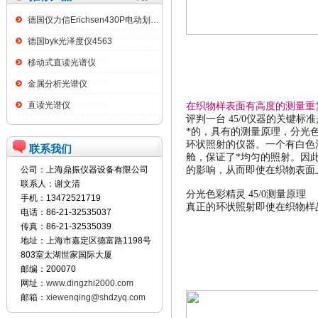
德国仪力信Erichsen430P电动划格试验仪
德国byk光泽度仪4563
移动式直读光谱仪
金属分析光谱仪
直读光谱仪
在织物样表面有高度的测量重
评判一台
45/0
仪器的关键标准
*的，具有的测量原理，分
环状照射的仪器。一个有白色
联系我们
舱，保证了*均匀的照射。因
公司：上海鼎振仪器设备有限公司
的影响，从而即使在织物表面
联系人：谢文清
分光色彩精灵
45/0
测量原理
手机：13472521719
真正的环状照射即使在织物样
电话：86-21-32535037
传真：86-21-32535039
地址：上海市嘉定区德富路1198号
803室太湖世家国际大厦
邮编：200070
网址：
www.dingzhi2000.com
邮箱：
xiewenqing@shdzyq.com