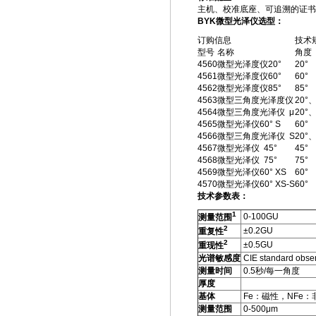
主机、校准底座、可追溯的证书
BYK微型光泽仪选型：
订购信息
技术
型号
名称
角度
4560
微型光泽度仪20°
20°
4561
微型光泽度仪60°
60°
4562
微型光泽度仪85°
85°
4563
微型三角度光泽度仪
20°、
4564
微型三角度光泽仪 μ
20°、
4565
微型光泽仪60° S
60°
4566
微型三角度光泽仪 S
20°、
4567
微型光泽仪 45°
45°
4568
微型光泽仪 75°
75°
4569
微型光泽仪60° XS
60°
4570
微型光泽仪60° XS-S
60°
技术参数
表：
1
0-100GU
测量范围
2
±0.2GU
重复性
2
±0.5GU
重现性
光谱敏感度
CIE standard observ
测量时间
0.5秒/每一角度
厚度
基体
Fe：磁性，NFe：
测量范围
0-500μm