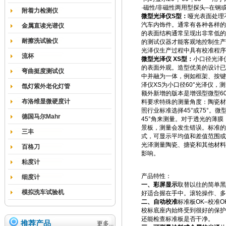
·磁性/非磁性两用型探头–在钢
附着力检测仪
微型光泽仪S型：
哑光表面处理
汽车内饰件。通常有各种各样的
金属直读光谱仪
的表面结构通常呈现出非常低的
耐擦洗试验仪
的测试仪器才能客观地控制生产。
光泽仪生产过程中具有校准程序
流杯
微型光泽仪 XS型：
小口径光泽
的表面外观。造型优美的设计已
弯曲挺度测试仪
中并融为一体，例如框架、按键
泽仪XS为小口径60°光泽仪，
氙灯紫外老化灯管
额外新增的版本是增强型微型60
布洛维显微硬度计
料要求特殊的测量角度：陶瓷材料
照行业标准选择45°或75°。
德国马尔Mahr
45°角来测量。对于透光的薄
景板，测量会发生错误。标准的
三丰
式，可显示平均值和差值范围或
光泽测量陶瓷、搪瓷和其他材料
百格刀
影响。
粘度计
产品特性：
细度计
一、彩屏显示
取替以往的简单黑
模拟洗车试验机
好适合握在手中。滚轮操作、多
二、自动校准
标准板OK–校准
校标底座内始终受到很好的保护
还能检查标准板是否干净。
推荐产品
更多...