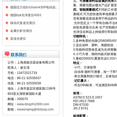
三、可测量涂料或金属的光泽
从
量。测量范围从哑光产品扩展至
德国仪力信Erichsen430P电动划格试验仪
四、智能测量模式
不同的工作需
量模式:可为您快速简单地测量
德国byk光泽度仪4563
否有测量误差或者用于样品的均
移动式直读光谱仪
:允许您定义一个带有合格/不
的彩色屏显示出来-生产控制模
金属分析光谱仪
光泽仪在样品上持续滑行即刻得
功能特色：
直读光谱仪
1.多种角度的光路(20/60/85/
2.适合涂料、塑料、薄膜纸张
3.性能和优势使其成为光泽测
4.小巧方便，独特内嵌式标准
联系我们
5.量程2000GV,重复性达0.2G
公司：上海鼎振仪器设备有限公司
特点：
·小巧、方便使用
联系人：谢文清
·自动准-随时可测量，按一下
手机：13472521719
·单次测量和统计模式，后者包
电话：86-21-32535037
·
记忆量大：
传真：86-21-32535039
·符合DIN标准，可追溯至BAM和
地址：上海市嘉定区德富路1198号
标准：
803室太湖世家国际大厦
ASTM D 523 D 2457
邮编：200070
ISO 2813 7668
网址：
www.dingzhi2000.com
DIN 67530
JIS Z 8741
邮箱：
xiewenqing@shdzyq.com
标准配置：