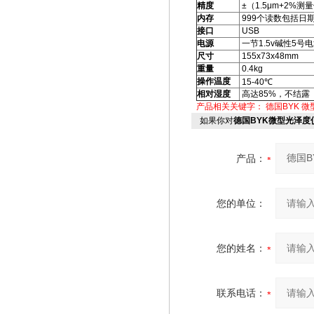
精度
±（1.5μm+2%测
内存
999个读数包括日
接口
USB
电源
一节1.5v碱性5号电
尺寸
155x73x48mm
重量
0.4kg
操作温度
15-40℃
相对湿度
高达85%，不结露
产品相关关键字：
德国BYK
微
如果你对
德国BYK微型光泽度
产品：
您的单位：
您的姓名：
联系电话：