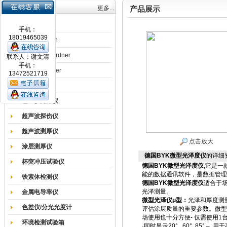
产品目录
更多...
产品展示
涂膜机
手机：
18019465039
德国Erichsen
德国BYK-Gardner
联系人：谢文清
手机：
英国Elcometer
13472521719
耐磨试验机
色差仪光泽仪
超声波探伤仪
超声波测厚仪
点击放大
涂层测厚仪
德国BYK微型光泽度仪
的详细
杯突冲压试验仪
德国BYK微型光泽度仪
,它是一
能的数据通讯软件，是数据管理
铁素体检测仪
德国BYK微型光泽度仪
适合于
光泽测量。
金属电导率仪
微型光泽仪μ型：
光泽和厚度测
色差仪/分光光度计
评估涂层质量的重要参数。微型
场使用也十分方便- 仅需使用1
环境检测试验箱
·同时显示20°, 60°, 85° 