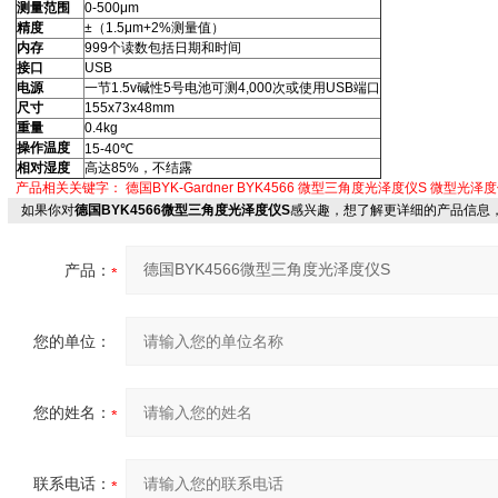
测量范围
0-500μm
精度
±（1.5μm+2%测量值）
内存
999个读数包括日期和时间
接口
USB
电源
一节1.5v碱性5号电池可测4,000次或使用USB端口
尺寸
155x73x48mm
重量
0.4kg
操作温度
15-40℃
相对湿度
高达85%，不结露
产品相关关键字：
德国BYK-Gardner
BYK4566
微型三角度光泽度仪S
微型光泽度
如果你对
德国BYK4566微型三角度光泽度仪S
感兴趣，想了解更详细的产品信息
产品：
您的单位：
您的姓名：
联系电话：