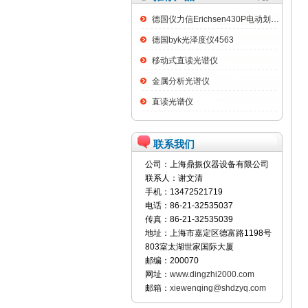
德国仪力信Erichsen430P电动划格试验仪
德国byk光泽度仪4563
移动式直读光谱仪
金属分析光谱仪
直读光谱仪
联系我们
公司：上海鼎振仪器设备有限公司
联系人：谢文清
手机：13472521719
电话：86-21-32535037
传真：86-21-32535039
地址：上海市嘉定区德富路1198号
803室太湖世家国际大厦
邮编：200070
网址：
www.dingzhi2000.com
邮箱：
xiewenqing@shdzyq.com