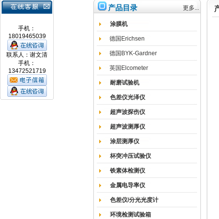
产品目录
更多...
涂膜机
手机：
18019465039
德国Erichsen
德国BYK-Gardner
联系人：谢文清
手机：
英国Elcometer
13472521719
耐磨试验机
色差仪光泽仪
超声波探伤仪
超声波测厚仪
涂层测厚仪
杯突冲压试验仪
铁素体检测仪
金属电导率仪
色差仪/分光光度计
环境检测试验箱