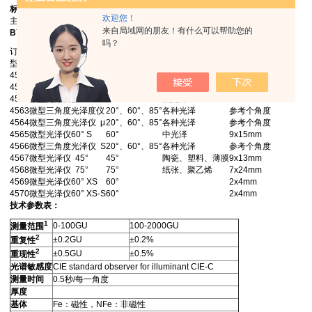
标准配置：
欢迎您！
主机、校准底座、可追溯的证书、USB线缆，电池、操作手册、携带箱。
来自局域网的朋友！有什么可以帮助您的
BYK微型光泽仪选型：
吗？
订购信息
技术规格
型号
名称
角度
应用
测量面积
4560
微型光泽度仪20°
20°
高光泽
10x10mm
4561
微型光泽度仪60°
60°
中光泽
9x15mm
4562
微型光泽度仪85°
85°
低光泽
5x38mm
4563
微型三角度光泽度仪
20°、60°、85°
各种光泽
参考个角度
4564
微型三角度光泽仪 μ
20°、60°、85°
各种光泽
参考个角度
4565
微型光泽仪60° S
60°
中光泽
9x15mm
4566
微型三角度光泽仪 S
20°、60°、85°
各种光泽
参考个角度
4567
微型光泽仪 45°
45°
陶瓷、塑料、薄膜
9x13mm
4568
微型光泽仪 75°
75°
纸张、聚乙烯
7x24mm
4569
微型光泽仪60° XS
60°
2x4mm
4570
微型光泽仪60° XS-S
60°
2x4mm
技术参数
表：
1
0-100GU
100-2000GU
测量范围
2
±0.2GU
±0.2%
重复性
2
±0.5GU
±0.5%
重现性
光谱敏感度
CIE standard observer for illuminant CIE-C
测量时间
0.5秒/每一角度
厚度
基体
Fe：磁性，NFe：非磁性