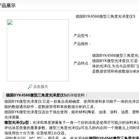
产品展示
德国BYK4566微型三角度光泽度仪S
产品型号：
产品报价：
德国BYK4566微型三角度
德国BYK微型光泽度仪,它
产品特点：
体的光泽仪,为当今品管部
是数据管理和有效数据分析
点击放大
德国BYK4566微型三角度光泽度仪S
的详细资料：
德国BYK微型光泽度仪,它是一款集合高精确度、使用简便和多功能于一体的光泽
能的数据通讯软件，是数据管理和有效数据分析的工具。
德国BYK微型光泽度仪适合于场合使用，能对材料(陶瓷、油漆、涂料、油墨、塑
光泽测量。
微型光泽仪μ型：
光泽和厚度测量集于一身一个好的涂装是使用尽可能少的涂料来
评估涂层质量的重要参数。微型三角度光泽仪μ可在几秒内在同一个测量点上同时
场使用也十分方便- 仅需使用1台仪器。
·同时显示20°, 60°, 85° – 用于高、中、低光泽涂料
德国BYK4566微型三角度光