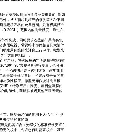
反射这类应用而言也是至关重要的- 例如
另外，从大颗粒到精细的条纹等各种不同
须规定极严格的允差范围。只有极其精准
0-20GU）范围内的测量精度。通过在
的部件构成，同时要求这些部件具有类似
者家用电器。需要将小部件整合到大部件
们很难用传统的光泽仪进行评估。微型光
使之与大部件相统一。
泽表面的产品。特殊应用的光泽测量特殊的材
60°, 85°常规角度进行测量，也可按
塑料，不论透明还是不透明材质，通常都用
黑色背景垫于样品背后。如果没有合适的背
泽均质性指征。微型光泽仪统计测量模
45°：特别应用在陶瓷、塑料盒薄膜的
料的耐酸性，耐碱性或者其他环境因素的
所在。微型光泽仪的体积不大也不小– 刚
从未变得如此简单。
底座是配套组合：光泽仪的标准板被安置在
稳定的校准，告诉您何时需要校准，甚至