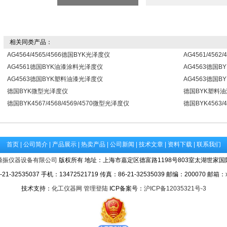
相关同类产品：
AG4564/4565/4566德国BYK光泽度仪
AG4561/456
AG4561德国BYK油漆涂料光泽度仪
AG4563德国
AG4563德国BYK塑料油漆光泽度仪
AG4563德国
德国BYK微型光泽度仪
德国BYK塑料
德国BYK4567/4568/4569/4570微型光泽度仪
德国BYK4563/
首页
|
公司简介
|
产品展示
|
热卖产品
|
公司新闻
|
技术文章
|
资料下载
|
联系我们
鼎振仪器设备有限公司
版权所有 地址：上海市嘉定区德富路1198号803室太湖世家国
-32535037 手机：13472521719 传真：86-21-32535039 邮编：200070 邮箱：
技术支持：
化工仪器网
管理登陆
ICP备案号：
沪ICP备12035321号-3