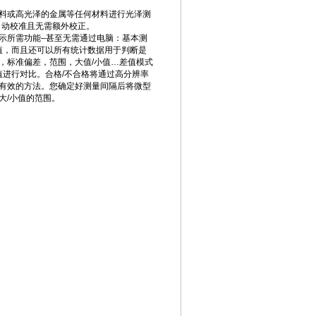
料或高光泽的金属等任何材料进行光泽测
自动校准且无需额外校正。
示所需功能–甚至无需通过电脑：基本测
值，而且还可以所有统计数据用于判断是
，标准偏差，范围，大值/小值…差值模式
值进行对比。合格/不合格将通过高分辨率
*有效的方法。您确定好测量间隔后将微型
大/小值的范围。