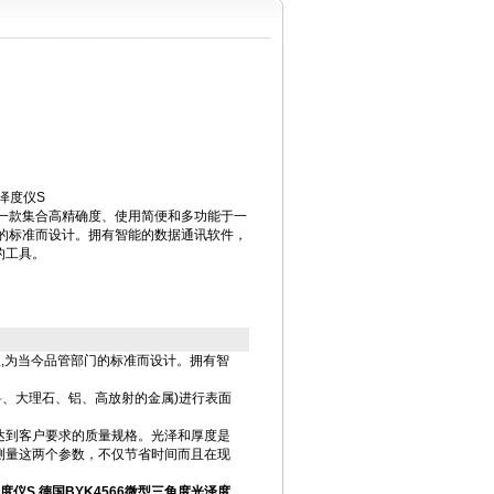
光泽度仪S
是一款集合高精确度、使用简便和多功能于一
门的标准而设计。拥有智能的数据通讯软件，
的工具。
仪,为当今品管部门的标准而设计。拥有智
料、大理石、铝、高放射的金属)进行表面
达到客户要求的质量规格。光泽和厚度是
测量这两个参数，不仅节省时间而且在现
泽度仪S
德国BYK4566微型三角度光泽度