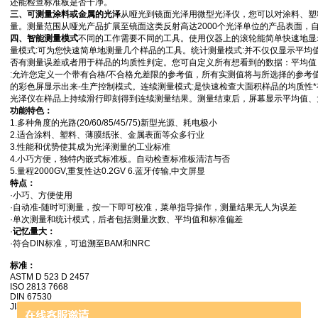
还能检查标准板是否干净。
三、可测量涂料或金属的光泽
从哑光到镜面光泽用微型光泽仪，您可以对涂料、塑
量。测量范围从哑光产品扩展至镜面这类反射高达2000个光泽单位的产品表面，
四、智能测量模式
不同的工作需要不同的工具。使用仪器上的滚轮能简单快速地显
量模式:可为您快速简单地测量几个样品的工具。统计测量模式:并不仅仅显示平均
否有测量误差或者用于样品的均质性判定。您可自定义所有想看到的数据：平均值
:允许您定义一个带有合格/不合格允差限的参考值，所有实测值将与所选择的参考
的彩色屏显示出来-生产控制模式。连续测量模式:是快速检查大面积样品的均质性
光泽仪在样品上持续滑行即刻得到连续测量结果。测量结束后，屏幕显示平均值、
功能特色：
1.多种角度的光路(20/60/85/45/75)新型光源、耗电极小
2.适合涂料、塑料、薄膜纸张、金属表面等众多行业
3.性能和优势使其成为光泽测量的工业标准
4.小巧方便，独特内嵌式标准板。自动检查标准板清洁与否
5.量程2000GV,重复性达0.2GV 6.蓝牙传输,中文屏显
特点：
·小巧、方便使用
·自动准-随时可测量，按一下即可校准，菜单指导操作，测量结果无人为误差
·单次测量和统计模式，后者包括测量次数、平均值和标准偏差
·
记忆量大：
·符合DIN标准，可追溯至BAM和NRC
标准：
ASTM D 523 D 2457
ISO 2813 7668
DIN 67530
JIS Z 8741