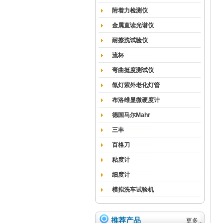
附着力检测仪
金属直读光谱仪
耐擦洗试验仪
流杯
弯曲挺度测试仪
氙灯紫外老化灯管
布洛维显微硬度计
德国马尔Mahr
三丰
百格刀
粘度计
细度计
模拟洗车试验机
推荐产品
更多...