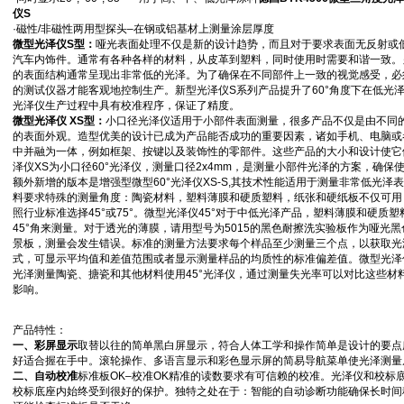
仪S
·磁性/非磁性两用型探头–在钢或铝基材上测量涂层厚度
微型光泽仪S型：
哑光表面处理不仅是新的设计趋势，而且对于要求表面无反射或低
汽车内饰件。通常有各种各样的材料，从皮革到塑料，同时使用时需要和谐一致。
的表面结构通常呈现出非常低的光泽。为了确保在不同部件上一致的视觉感受，必
的测试仪器才能客观地控制生产。新型光泽仪S系列产品提升了60°角度下在低光泽（
光泽仪生产过程中具有校准程序，保证了精度。
微型光泽仪 XS型：
小口径光泽仪适用于小部件表面测量，很多产品不仅是由不同
的表面外观。造型优美的设计已成为产品能否成功的重要因素，诸如手机、电脑或
中并融为一体，例如框架、按键以及装饰性的零部件。这些产品的大小和设计使它
泽仪XS为小口径60°光泽仪，测量口径2x4mm，是测量小部件光泽的方案，确保
额外新增的版本是增强型微型60°光泽仪XS-S,其技术性能适用于测量非常低光
料要求特殊的测量角度：陶瓷材料，塑料薄膜和硬质塑料，纸张和硬纸板不仅可用 20°,
照行业标准选择45°或75°。微型光泽仪45°对于中低光泽产品，塑料薄膜和硬质
45°角来测量。对于透光的薄膜，请用型号为5015的黑色耐擦洗实验板作为哑光
景板，测量会发生错误。标准的测量方法要求每个样品至少测量三个点，以获取光
式，可显示平均值和差值范围或者显示测量样品的均质性的标准偏差值。微型光泽仪
光泽测量陶瓷、搪瓷和其他材料使用45°光泽仪，通过测量失光率可以对比这些材
影响。
产品特性：
一、彩屏显示
取替以往的简单黑白屏显示，符合人体工学和操作简单是设计的要点
好适合握在手中。滚轮操作、多语言显示和彩色显示屏的简易导航菜单使光泽测量
二、自动校准
标准板OK–校准OK精准的读数要求有可信赖的校准。光泽仪和校标
校标底座内始终受到很好的保护。独特之处在于：智能的自动诊断功能确保长时间