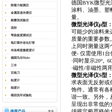
德国BYK微型
附着力检测仪
涂料、油墨、塑
金属直读光谱仪
量。
耐擦洗试验仪
微型光泽仪μ型
流杯
可能少的涂料来
弯曲挺度测试仪
质量的重要参数
氙灯紫外老化灯管
上同时测量这两
布洛维显微硬度计
便- 仅需使用1
德国马尔Mahr
·同时显示20°, 
三丰
·磁性/非磁性两
百格刀
微型光泽仪S型
粘度计
求表面无反射或
细度计
饰件。通常有各
模拟洗车试验机
谐一致。另外，
呈现出非常低的
须规定极严格的
推荐产品
更多...