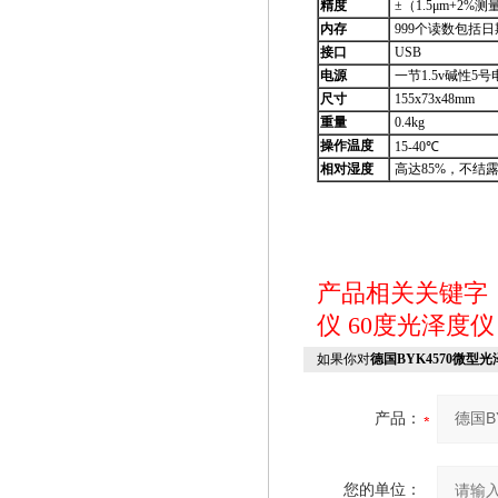
精度
±（1.5μm+2%
内存
999个读数包括
接口
USB
电源
一节1.5v碱性5号
尺寸
155x73x48mm
重量
0.4kg
操作温度
15-40℃
相对湿度
高达85%，不结
产品相关关键字
仪
60度光泽度仪
如果你对
德国BYK4570微型
产品：
您的单位：