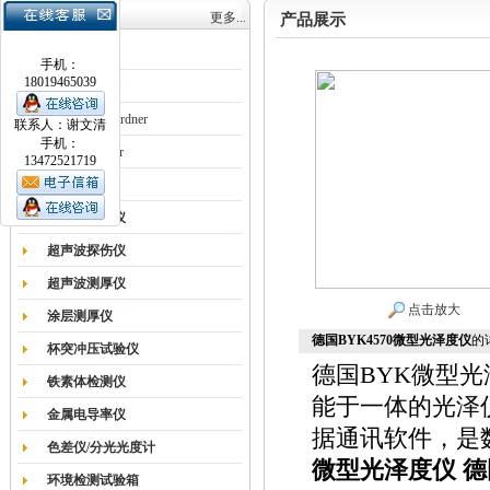
产品目录
更多...
产品展示
涂膜机
手机：
18019465039
德国Erichsen
德国BYK-Gardner
联系人：谢文清
手机：
英国Elcometer
13472521719
耐磨试验机
色差仪光泽仪
超声波探伤仪
超声波测厚仪
点击放大
涂层测厚仪
德国BYK4570微型光泽度仪
的
杯突冲压试验仪
德国BYK微型
铁素体检测仪
能于一体的光泽
金属电导率仪
据通讯软件，是
色差仪/分光光度计
微型光泽度仪
德
环境检测试验箱