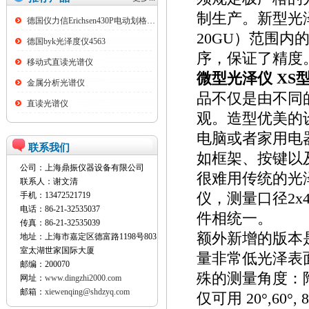
制生产。新型光泽
德国仪力信Erichsen430P电动划格试验仪
20GU）范围
德国byk光泽度仪4563
序，保证了精度
移动式直读光谱仪
微型光泽仪 XS
金属分析光谱仪
品不仅是由不同
直读光谱仪
观。造型优美的
电脑或者家用电
联系我们
如框架、按键以
公司：上海鼎振仪器设备有限公司
很难用传统的光泽
联系人：谢文清
手机：13472521719
仪，测量口径2
电话：86-21-32535037
件相统一。
传真：86-21-32535039
额外新增的版本是
地址：上海市嘉定区德富路1198号803
室太湖世家国际大厦
量非常低光泽表
邮编：200070
殊的测量角度：
网址：
www.dingzhi2000.com
邮箱：
xiewenqing@shdzyq.com
仅可用 20°,6