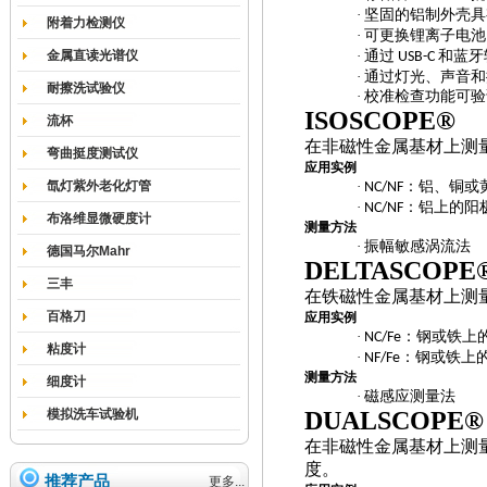
·
坚固的铝制外壳具
附着力检测仪
·
可更换锂离子电池
金属直读光谱仪
·
通过
和蓝牙
USB-C
·
通过灯光、声音和
耐擦洗试验仪
·
校准检查功能可验
ISOSCOPE®
流杯
在非磁性金属基材上测
弯曲挺度测试仪
应用实例
氙灯紫外老化灯管
·
：铝、铜或
NC/NF
·
：铝上的阳
NC/NF
布洛维显微硬度计
测量方法
·
振幅敏感涡流法
德国马尔Mahr
DELTASCOPE
三丰
在铁磁性金属基材上测
百格刀
应用实例
·
：钢或铁上
NC/Fe
粘度计
·
：钢或铁上
NF/Fe
测量方法
细度计
·
磁感应测量法
模拟洗车试验机
DUALSCOPE®
在非磁性金属基材上测
度。
推荐产品
更多...