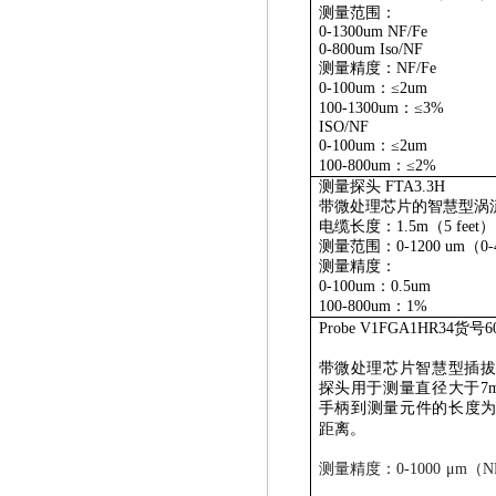
测量范围：
0-1300um NF/Fe
0-800um Iso/NF
测量精度
：
NF/Fe
0-100um
：
≤2um
100-1300um
：
≤3%
ISO/NF
0-100um
：
≤2um
100-800um
：
≤2%
测量探头
FTA3.3H
带微处理芯片的智慧型涡
电缆长度：
1.5m
（
5 feet
）
测量范围：
0-1200 um
（
0-
测量精度
：
0-100um
：
0.5um
100-800um
：
1%
Probe V1FGA1HR34
货号
6
带微处理芯片智慧型插
探头用于测量直径大于
7
手柄到测量元件的长度
距离。
测量精度
：
0-1000 μm
（
N