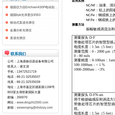
应用实例
·
：油漆、清
NC/NF
德国仪力信Erichsen430P电动划格试验仪
·
：铝上的阳
NC/NF
德国byk光泽度仪4563
·
：钢或铁上
NC/Fe
·
：钢或铁上
NF/Fe
移动式直读光谱仪
测量方法
·
振幅敏感涡流法和
金属分析光谱仪
测量探头
D-F
直读光谱仪
带微处理芯片的智慧型插
电缆长度：
1.5m
（
5 feet
）
测量范围：
0 - 2000 μm
（
联系我们
0 - 80 mils
测量精度：
0-100um
：
1um
公司：上海鼎振仪器设备有限公司
100-1000um
：<
1 %
联系人：谢文清
1000-2000um
：<
3%
手机：13472521719
电话：86-21-32535037
传真：86-21-32535039
地址：上海市嘉定区德富路1198号
803室太湖世家国际大厦
测量探头
D-FN-sm
邮编：200070
用于根据磁感应和涡流方
网址：
www.dingzhi2000.com
带微处理芯片的智慧型
邮箱：
xiewenqing@shdzyq.com
统。
电缆长度：
1.5m
（
5 feet
）