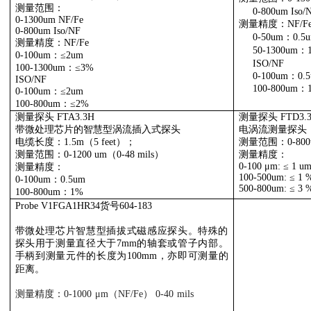
测量范围：
0-800um Iso/
0-1300um NF/Fe
测量精度
：
NF/F
0-800um Iso/NF
0-50um：0.5u
测量精度
：
NF/Fe
50-1300um：
0-100um
：
≤2um
ISO/NF
100-1300um
：
≤3%
0-100um：0.5
ISO/NF
100-800um：
0-100um
：
≤2um
100-800um
：
≤2%
测量探头
FTA3.3H
测量探头
FTD3.
带微处理芯片的智慧型涡流插入式探头
电涡流测量探头
电缆长度：
1.5m
（
5 feet
）；
测量范围：
0-80
测量范围：
0-1200 um
（
0-48 mils
）
测量精度
：
0-100
μ
m:
≤
1 u
测量精度
：
100-500um:
≤
1 
0-100um
：
0.5um
500-800um:
≤
3 
100-800um
：
1%
Probe V1FGA1HR34
货号
604-183
带微处理芯片智慧型插拔式磁感应探头。特殊的
探头用于测量直径大于
7mm
的轴套或管子内部。
手柄到测量元件的长度为
100mm
，亦即可测量的
距离。
测量精度
：
0-1000 μm
（
NF/Fe
）
0-40 mils