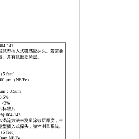
604-141
智慧型插入式磁感应探头。若需要
器。并有抗磨损涂层。
（
5 feet
）
000 μm
（
NF/Fe
）
0um
：
0.5um
0.5%
：<3%
片标准片
号 604-143
和涡流方法来测量涂镀层厚度，带
慧型插入式探头，弹性测量系统。
（
5 feet
）
00um NF/Fe