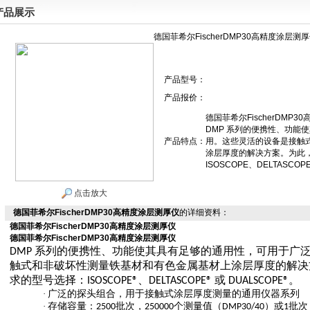
产品展示
德国菲希尔FischerDMP30高精度涂层测
产品型号：
产品报价：
德国菲希尔FischerDMP
DMP 系列的便携性、功能
产品特点：
用。这些灵活的设备是接触
涂层厚度的解决方案。为此
ISOSCOPE、DELTASCOP
点击放大
德国菲希尔FischerDMP30高精度涂层测厚仪
的详细资料：
德国菲希尔FischerDMP30高精度涂层测厚仪
德国菲希尔FischerDMP30高精度涂层测厚仪
系列的便携性、功能使其具有足够的通用性，可用于广
DMP
触式和非破坏性测量铁基材和有色金属基材上涂层厚度的解决
求的型号选择：
、
或
。
ISOSCOPE®
DELTASCOPE®
DUALSCOPE®
·
广泛的探头组合，用于接触式涂层厚度测量的通用仪器系列
·
存储容量：
批次，
个测量值（
）或
批次
2500
250000
DMP30/40
1