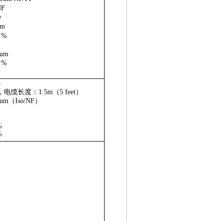
NF
e
m
1%
um
1%
3
，电缆长度：
1.5m
（
5 feet
）
0um
（
Iso/NF
）
m
%
%