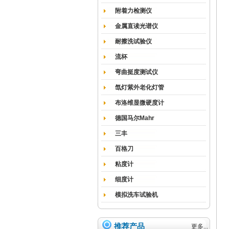
附着力检测仪
金属直读光谱仪
耐擦洗试验仪
流杯
弯曲挺度测试仪
氙灯紫外老化灯管
布洛维显微硬度计
德国马尔Mahr
三丰
百格刀
粘度计
细度计
模拟洗车试验机
推荐产品
更多...