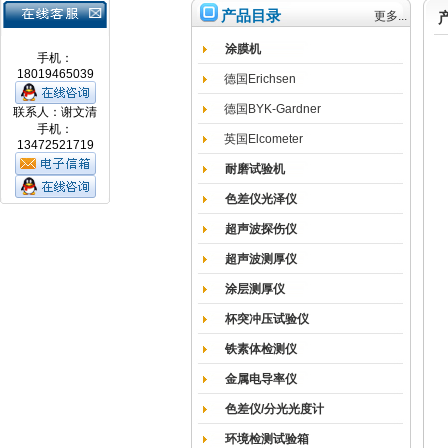
产品目录
更多...
涂膜机
手机：
18019465039
德国Erichsen
德国BYK-Gardner
联系人：谢文清
手机：
英国Elcometer
13472521719
耐磨试验机
色差仪光泽仪
超声波探伤仪
超声波测厚仪
涂层测厚仪
杯突冲压试验仪
铁素体检测仪
金属电导率仪
色差仪/分光光度计
环境检测试验箱