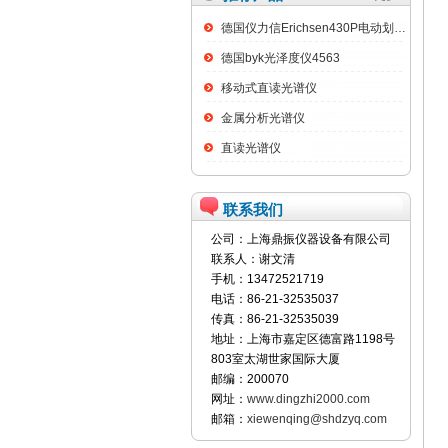
德国仪力信Erichsen430P电动划格试验仪
德国byk光泽度仪4563
移动式直读光谱仪
金属分析光谱仪
直读光谱仪
联系我们
公司：上海鼎振仪器设备有限公司
联系人：谢文清
手机：13472521719
电话：86-21-32535037
传真：86-21-32535039
地址：上海市嘉定区德富路1198号
803室太湖世家国际大厦
邮编：200070
网址：
www.dingzhi2000.com
邮箱：
xiewenqing@shdzyq.com