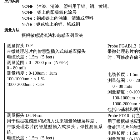
应用实例
·
：油漆、清漆、塑料用于铝、铜、黄铜。
NC/NF
·
：铝上的阳极氧化涂层
NC/NF
·
：钢或铁上的油漆、清漆或塑料
NC/Fe
·
：钢或铁上的锌、铬或铜
NF/Fe
测量方法
·
振幅敏感涡流法和磁感应测量法
测量探头
D-F
Probe FGAB1.3 
带微处理芯片的智慧型插入式磁感应探头
带微处理芯片的
电缆长度：
1.5m
（
5 feet
）
时，可修改存储
测量范围：
0 - 2000 μm
（
NF/Fe
）
0 - 80 mils
测量精度：
0-100um
：
1um
电缆长度：
1.5m
100-1000um
：<
1 %
测量范围：
0 - 2
1000-2000um
：<
3%
0 - 80 mils
测量精度
：
0-10
100-1000um：
1000-2000um
包括
Fe
基材和两
测量探头
D-FN-sm
Probe FD10 订货
用于根据磁感应和涡流方法来测量涂镀层厚度，
用于根据磁感应
带微处理芯片的智慧型插入式探头，弹性测量系
微处理芯片的智
统。
电缆长度：
1.5m
电缆长度：
1.5m
（
5 feet
）
测量范围：
0-13