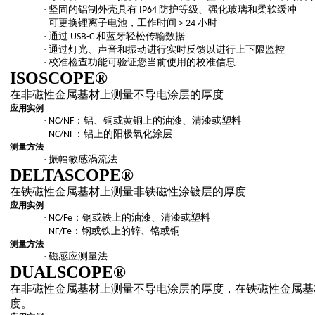
·
坚固的铝制外壳具有
防护等级、强化玻璃和柔软缓冲
IP64
·
可更换锂离子电池，工作时间
小时
> 24
·
通过
和蓝牙轻松传输数据
USB-C
·
通过灯光、声音和振动进行实时反馈以进行上下限监控
·
校准检查功能可验证您当前使用的校准信息
ISOSCOPE®
在非磁性金属基材上测量不导电涂层的厚度
应用实例
·
：铝、铜或黄铜上的油漆、清漆或塑料
NC/NF
·
：铝上的阳极氧化涂层
NC/NF
测量方法
·
振幅敏感涡流法
DELTASCOPE®
在铁磁性金属基材上测量非铁磁性涂镀层的厚度
应用实例
·
：钢或铁上的油漆、清漆或塑料
NC/Fe
·
：钢或铁上的锌、铬或铜
NF/Fe
测量方法
·
磁感应测量法
DUALSCOPE®
在非磁性金属基材上测量不导电涂层的厚度，在铁磁性金属基
度。