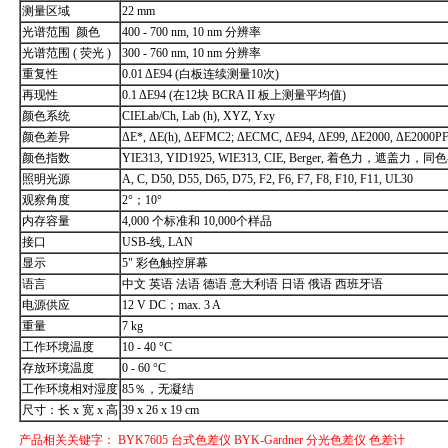
测量区域
22 mm
光谱范围 颜色
400 - 700 nm, 10 nm 分辨率
光谱范围 ( 荧光 )
300 - 760 nm, 10 nm 分辨率
重复性
0.01 ΔE94 (白板连续测量10次)
再现性
0.1 ΔE94 (在12块 BCRA II 板上测量平均值)
颜色系统
CIELab/Ch, Lab (h), XYZ, Yxy
颜色差异
ΔE*, ΔE(h), ΔEFMC2; ΔECMC, ΔE94, ΔE99, ΔE2000, ΔE2000P
颜色指数
YIE313, YID1925, WIE313, CIE, Berger, 着色力，遮盖
照明光源
A, C, D50, D55, D65, D75, F2, F6, F7, F8, F10, F11, UL30
观察角度
2°；10°
内存容量
4,000 个标准和 10,000个样品
接口
USB-线, LAN
显示
5" 彩色触控屏幕
语言
中文 英语 法语 德语 意大利语 日语 俄语 西班牙语
电源供应
12 V DC；max. 3 A
重量
7 kg
工作环境温度
10 - 40 °C
存放环境温度
0 - 60 °C
工作环境相对湿度
85％，无凝结
尺寸：长 x 宽 x 高
39 x 26 x 19 cm
产品相关关键字：
BYK7605
台式色差仪
BYK-Gardner
分光色差仪
色差计