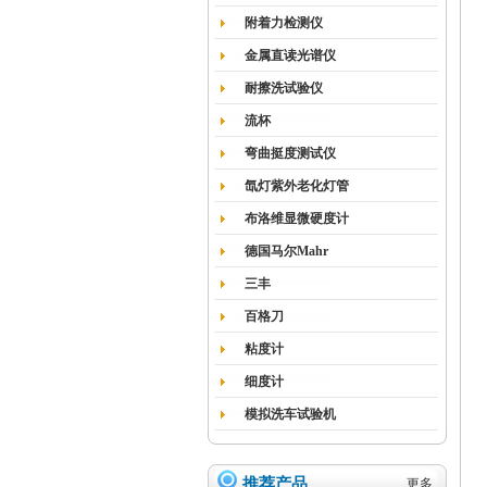
附着力检测仪
金属直读光谱仪
耐擦洗试验仪
流杯
弯曲挺度测试仪
氙灯紫外老化灯管
布洛维显微硬度计
德国马尔Mahr
三丰
百格刀
粘度计
细度计
模拟洗车试验机
推荐产品
更多...