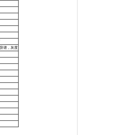
F
力，同色异谱，灰度