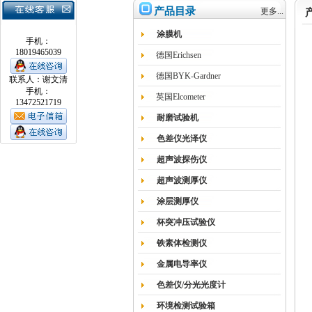
产品目录
更多...
涂膜机
手机：
18019465039
德国Erichsen
德国BYK-Gardner
联系人：谢文清
手机：
英国Elcometer
13472521719
耐磨试验机
色差仪光泽仪
超声波探伤仪
超声波测厚仪
涂层测厚仪
杯突冲压试验仪
铁素体检测仪
金属电导率仪
色差仪/分光光度计
环境检测试验箱