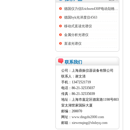
德国仪力信Erichsen430P电动划格试验仪
德国byk光泽度仪4563
移动式直读光谱仪
金属分析光谱仪
直读光谱仪
联系我们
公司：上海鼎振仪器设备有限公司
联系人：谢文清
手机：13472521719
电话：86-21-32535037
传真：86-21-32535039
地址：上海市嘉定区德富路1198号803
室太湖世家国际大厦
邮编：200070
网址：
www.dingzhi2000.com
邮箱：
xiewenqing@shdzyq.com