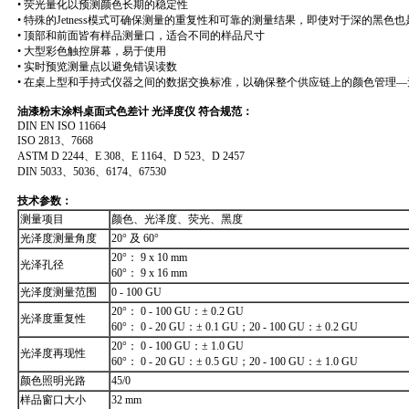
• 荧光量化以预测颜色长期的稳定性
• 特殊的Jetness模式可确保测量的重复性和可靠的测量结果，即使对于深的黑色
• 顶部和前面皆有样品测量口，适合不同的样品尺寸
• 大型彩色触控屏幕，易于使用
• 实时预览测量点以避免错误读数
• 在桌上型和手持式仪器之间的数据交换标准，以确保整个供应链上的颜色管理
油漆粉末涂料桌面式色差计 光泽度仪
符合规范：
DIN EN ISO 11664
ISO 2813、7668
ASTM D 2244、E 308、E 1164、D 523、D 2457
DIN 5033、5036、6174、67530
技术参数：
测量项目
颜色、光泽度、荧光、黑度
光泽度测量角度
20° 及 60°
20°： 9 x 10 mm
光泽孔径
60°： 9 x 16 mm
光泽度测量范围
0 - 100 GU
20°： 0 - 100 GU：± 0.2 GU
光泽度重复性
60°： 0 - 20 GU：± 0.1 GU；20 - 100 GU：± 0.2 GU
20°： 0 - 100 GU：± 1.0 GU
光泽度再现性
60°： 0 - 20 GU：± 0.5 GU；20 - 100 GU：± 1.0 GU
颜色照明光路
45/0
样品窗口大小
32 mm