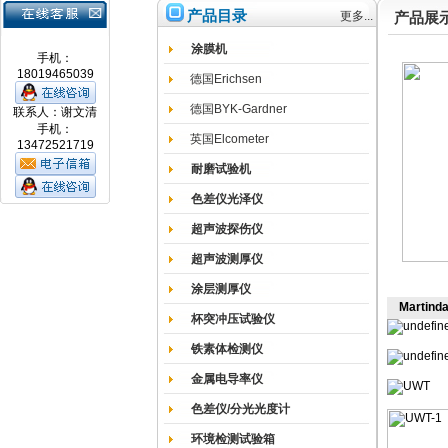
产品目录
更多...
产品展
涂膜机
手机：
18019465039
德国Erichsen
德国BYK-Gardner
联系人：谢文清
手机：
英国Elcometer
13472521719
耐磨试验机
色差仪光泽仪
超声波探伤仪
超声波测厚仪
涂层测厚仪
Marti
杯突冲压试验仪
铁素体检测仪
金属电导率仪
色差仪/分光光度计
环境检测试验箱