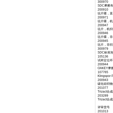
300970
SDC摩擦
200910
毡片碟，直径
200971
毡片碟，机织
200947
毡片，机织物(
200946
毡片碟，非织
200945
毡片，非织造
300979
SDC标准
105136
试样定位环 
200944
OAKEY摩
107765
Klingspo
200943
碳化硅织物片
201077
Trizac
203289
Trizac
评审货号
201013