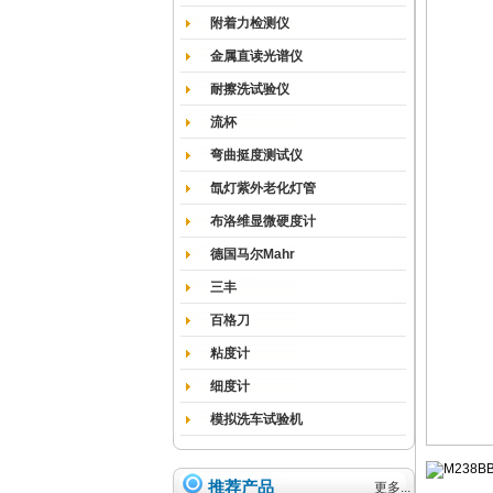
附着力检测仪
金属直读光谱仪
耐擦洗试验仪
流杯
弯曲挺度测试仪
氙灯紫外老化灯管
布洛维显微硬度计
德国马尔Mahr
三丰
百格刀
粘度计
细度计
模拟洗车试验机
推荐产品
更多...