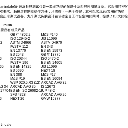
Martindale)耐磨及起球测试仪是一款多功能的耐磨性及起球性测试设备。它采用
准要求。触摸屏控制器操作方便，只需按下一两个按键，就可以实现zui常用的功能，
磨起球测试设备。九个测试头的设计在节省宝贵工作台空间的同时，提供了zui大的
 253lb
看所有相关产品
GB /T 4802.2
M&S P140
ISO 12945-2
JIS L1096
-2
ASTM D4966
ASTM D4970
IWSTM 112
EN 343
EN 13770
BS EN 15973
BS 2543
GB /T 13775
6
ISO 20344
ISO 5470-2
IWSTM 196
BS EN 14605
65
BS EN 14325
JIS L1096
5
BS 5690
NEXT 18
EN 388
M&S P17
M&S P19
BS EN 16094
WSP 020.5.R3 (12)
ARCADIA AG 32
AG 34
ARCADIA AG 35
IS 12673
 17704
BS EN ISO 26082-1
IUP 48-2
SFS 4328
ARCADIA AG 26
6
NEXT 26
GMW 15377
indale