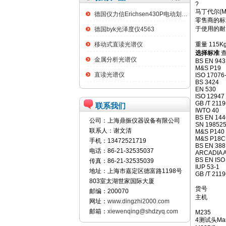
?
马丁代尔(
德国仪力信Erichsen430P电动划格试验仪
零售商的标
于使用的耐
德国byk光泽度仪4563
移动式直读光谱仪
重量 115Kg
选择标准
查
金属分析光谱仪
BS EN 943
M&S P19
直读光谱仪
ISO 17076
BS 3424
EN 530
ISO 12947
GB /T 2119
联系我们
IWTO 40
BS EN 144
公司：上海鼎振仪器设备有限公司
SN 19852
联系人：谢文清
M&S P140
M&S P18C
手机：13472521719
BS EN 388
电话：86-21-32535037
ARCADIA 
BS EN ISO
传真：86-21-32535039
IUP 53-1
地址：上海市嘉定区德富路1198号
GB /T 2119
803室太湖世家国际大厦
货号
邮编：200070
主机
网址：
www.dingzhi2000.com
邮箱：
xiewenqing@shdzyq.com
M235
4测试头Mart