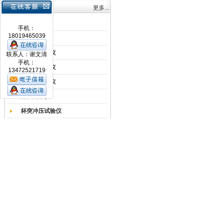
产品目录
更多...
涂膜机
手机：
18019465039
耐磨试验机
色差仪光泽仪
联系人：谢文清
手机：
超声波探伤仪
13472521719
超声波测厚仪
涂层测厚仪
杯突冲压试验仪