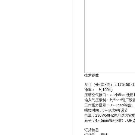
技术参数
尺寸（长×深×高）：175×50×1
净重：：约100kg
压缩空气接口：zui小6bar,使用
输入气压限制：约5bar/院厂设
工作压力显示：0－3bar/等级1
喂粒时间：5～30秒/可调节
电源：230V/50HZ也可选其它
石子：4～5mm锋利刚粒，GHDia
订货信息