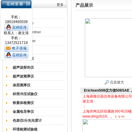
产品目录
更多...
产品展示
涂膜机
手机：
18019465039
德国Erichsen
德国BYK-Gardner
联系人：谢文清
手机：
英国Elcometer
13472521719
耐磨试验机
色差仪光泽仪
超声波探伤仪
超声波测厚仪
点击放大
涂层测厚仪
Erichsen508仪力信508S
杯突冲压试验仪
上海鼎徵仪器仪表设备有限公司
谢文清
铁素体检测仪
：
上海市闸北区恒通路360号20楼
金属电导率仪
www.dingzhi18。。ｃｏｍ
色差仪/分光光度计
环境检测试验箱