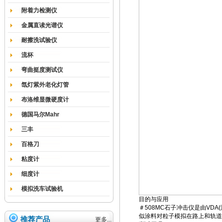
附着力检测仪
金属直读光谱仪
耐擦洗试验仪
流杯
弯曲挺度测试仪
氙灯紫外老化灯管
布洛维显微硬度计
德国马尔Mahr
三丰
百格刀
粘度计
细度计
模拟洗车试验机
目的与应用
＃508MC石子冲击仪是由VD
似涂料对粒子模拟在路上和轨道
推荐产品
更多...