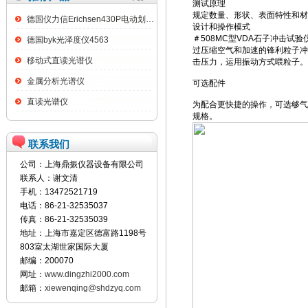
测试原理
规定数量、形状、表面特性和材料
德国仪力信Erichsen430P电动划格试验仪
设计和操作模式
＃508MC型VDA石子冲击
德国byk光泽度仪4563
过压缩空气和加速的锋利粒子冲
移动式直读光谱仪
击压力，运用振动方式喂粒子。
金属分析光谱仪
可选配件
直读光谱仪
为配合更快捷的操作，可选够气动夹具
规格。
联系我们
公司：上海鼎振仪器设备有限公司
联系人：谢文清
手机：13472521719
电话：86-21-32535037
传真：86-21-32535039
地址：上海市嘉定区德富路1198号
803室太湖世家国际大厦
邮编：200070
网址：
www.dingzhi2000.com
邮箱：
xiewenqing@shdzyq.com