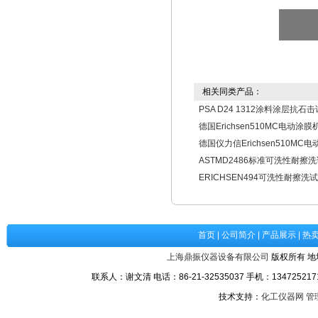
相关同类产品：
PSA D24 1312涂料涂层抗石
德国Erichsen510MC电动涂膜
德国仪力信Erichsen510MC
ASTMD2486标准可洗性耐擦洗试
ERICHSEN494可洗性耐擦洗
首页
|
公司简介
|
产品展示
|
热
上海鼎振仪器设备有限公司
版权所有 地
联系人：谢文清 电话：86-21-32535037 手机：1347252171
技术支持：
化工仪器网
管