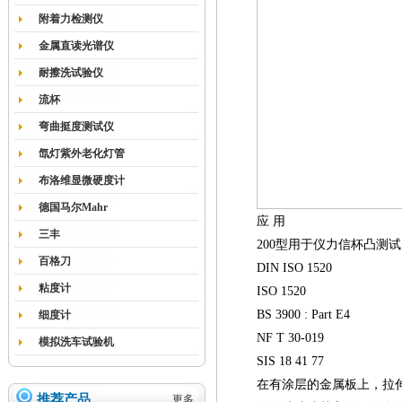
附着力检测仪
金属直读光谱仪
耐擦洗试验仪
流杯
弯曲挺度测试仪
氙灯紫外老化灯管
布洛维显微硬度计
德国马尔Mahr
应 用
三丰
200
型用于仪力信杯凸测试
百格刀
DIN ISO 1520
粘度计
ISO 1520
BS 3900 : Part E4
细度计
NF T 30-019
模拟洗车试验机
SIS 18 41 77
在有涂层的金属板上，拉伸强度
推荐产品
更多...