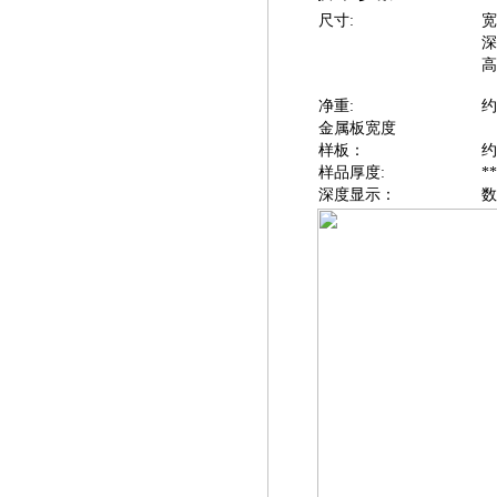
尺寸:
宽
深
高
净重:
约 
金属板宽度
样板：
约
样品厚度:
*
深度显示：
数