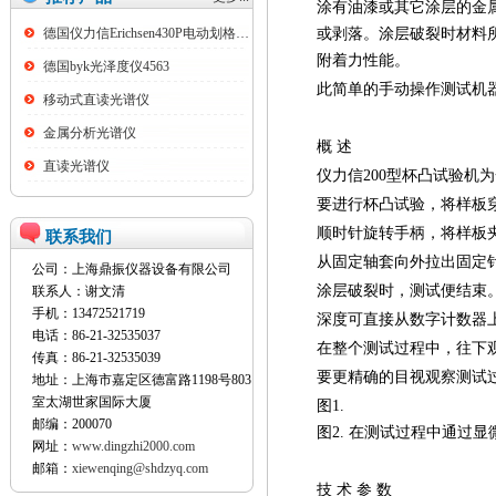
涂有油漆或其它涂层的金
德国仪力信Erichsen430P电动划格试验仪
或剥落。涂层破裂时材料
附着力性能。
德国byk光泽度仪4563
此简单的手动操作测试机
移动式直读光谱仪
金属分析光谱仪
概 述
直读光谱仪
仪力信200
型杯凸试验机为
要进行杯凸试验，将样板
顺时针旋转手柄，将样板
联系我们
从固定轴套向外拉出固定
公司：上海鼎振仪器设备有限公司
涂层破裂时，测试便结束
联系人：谢文清
手机：13472521719
深度可直接从数字计数器
电话：86-21-32535037
在整个测试过程中，往下
传真：86-21-32535039
要更精确的目视观察测试
地址：上海市嘉定区德富路1198号803
室太湖世家国际大厦
图1.
邮编：200070
图2.
在测试过程中通过显
网址：
www.dingzhi2000.com
邮箱：
xiewenqing@shdzyq.com
技 术 参 数