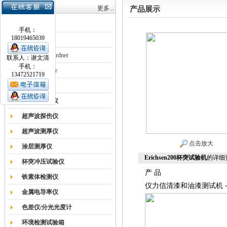
产品目录
更多...
产品展示
涂膜机
手机：
18019465039
德国Erichsen
德国BYK-Gardner
联系人：谢文清
手机：
英国Elcometer
13472521719
耐磨试验机
色差仪光泽仪
超声波探伤仪
超声波测厚仪
点击放大
涂层测厚仪
Erichsen200杯突试验机
的详细
杯突冲压试验仪
产 品
铁素体检测仪
仪力信清漆和油漆测试机－
金属电导率仪
色差仪/分光光度计
环境检测试验箱