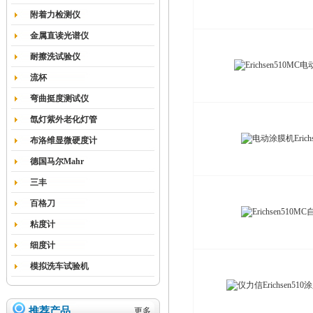
附着力检测仪
金属直读光谱仪
耐擦洗试验仪
流杯
弯曲挺度测试仪
氙灯紫外老化灯管
布洛维显微硬度计
德国马尔Mahr
三丰
百格刀
粘度计
细度计
模拟洗车试验机
推荐产品
更多...