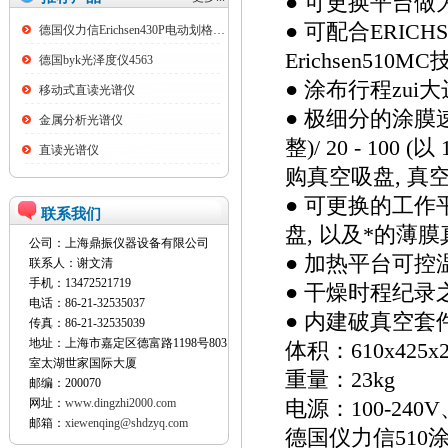
● 可更换平台
● 可配合ERIC
德国仪力信Erichsen430P电动划格试验仪
Erichsen510
德国byk光泽度仪4563
● 涂布行程zui大
移动式直读光谱仪
● 极细分的涂膜速度: 
金属分析光谱仪
整)/ 20 - 100
直读光谱仪
购真空吸盘, 
● 可更换的工作
联系我们
盘, 以及*的薄
公司：上海鼎振仪器设备有限公司
● 加热平台可控温
联系人：谢文清
手机：13472521719
● 干燥时程纪录之速度为:
电话：86-21-32535037
● 内建破真空套
传真：86-21-32535039
地址：上海市嘉定区德富路1198号803
体积：610x425x
室太湖世家国际大厦
重量：23kg
邮编：200070
网址：
www.dingzhi2000.com
电源：100-240V、
邮箱：
xiewenqing@shdzyq.com
德国仪力信510涂膜