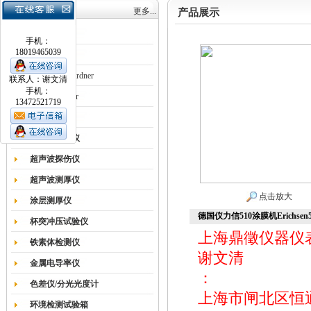
产品目录
更多...
产品展示
涂膜机
手机：
18019465039
德国Erichsen
德国BYK-Gardner
联系人：谢文清
手机：
英国Elcometer
13472521719
耐磨试验机
色差仪光泽仪
超声波探伤仪
超声波测厚仪
点击放大
涂层测厚仪
德国仪力信510涂膜机Erichsen
杯突冲压试验仪
上海鼎徵仪器仪
铁素体检测仪
谢文清
金属电导率仪
：
色差仪/分光光度计
上海市闸北区恒通路
环境检测试验箱