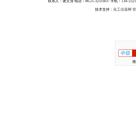
联系人：谢文清 电话：86-21-32535037 手机：134725217
技术支持：
化工仪器网
管
推