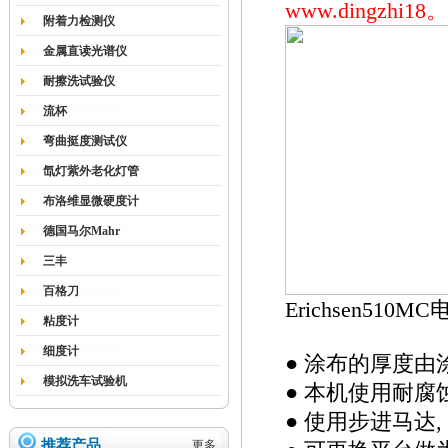
www.dingzhi
附着力检测仪
金属直读光谱仪
耐擦洗试验仪
流杯
弯曲挺度测试仪
氙灯紫外老化灯管
布洛维显微硬度计
德国马尔Mahr
三丰
百格刀
Erichsen51
粘度计
细度计
● 涂布的厚度由
模拟洗车试验机
● 本机使用耐
● 使用步进马达
推荐产品
更多...