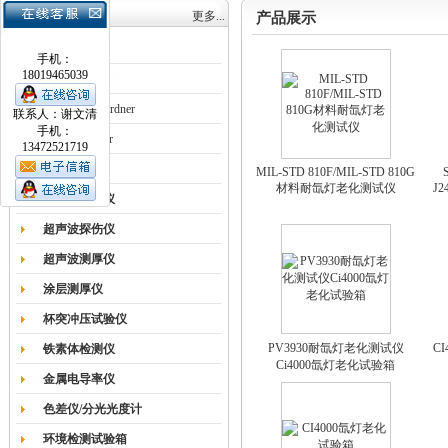
产品目录
更多...
产品展示
涂膜机
手机：
18019465039
德国Erichsen
德国BYK-Gardner
联系人：谢文清
手机：
英国Elcometer
13472521719
耐磨试验机
MIL-STD 810F/MIL-STD 810G
材料耐氙灯老化测试仪
J
色差仪光泽仪
超声波探伤仪
超声波测厚仪
涂层测厚仪
杯突冲压试验仪
PV3930耐氙灯老化测试仪
C
铁素体检测仪
Ci4000氙灯老化试验箱
金属电导率仪
色差仪/分光光度计
环境检测试验箱