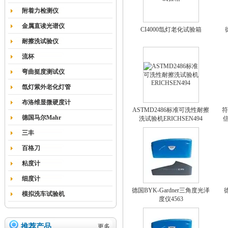
附着力检测仪
金属直读光谱仪
CI4000氙灯老化试验箱
耐擦洗试验仪
流杯
弯曲挺度测试仪
氙灯紫外老化灯管
布洛维显微硬度计
ASTMD2486标准可洗性耐擦
符
德国马尔Mahr
洗试验机ERICHSEN494
三丰
百格刀
粘度计
细度计
德国BYK-Gardner三角度光泽
模拟洗车试验机
度仪4563
推荐产品
更多...