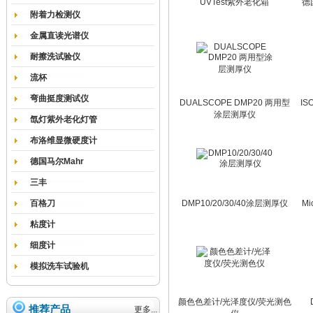
UVTest紫外老化箱
德
附着力检测仪
金属直读光谱仪
耐擦洗试验仪
流杯
弯曲挺度测试仪
DUALSCOPE DMP20 两用型
IS
涂层测厚仪
氙灯紫外老化灯管
布洛维显微硬度计
德国马尔Mahr
三丰
百格刀
DMP10/20/30/40涂层测厚仪
Mi
粘度计
细度计
模拟洗车试验机
颜色色差计/光泽度仪/荧光测色
推荐产品
更多...