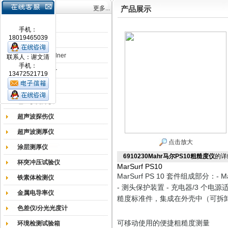
产品目录
更多...
产品展示
涂膜机
手机：
18019465039
德国Erichsen
德国BYK-Gardner
联系人：谢文清
手机：
英国Elcometer
13472521719
耐磨试验机
色差仪光泽仪
超声波探伤仪
超声波测厚仪
点击放大
涂层测厚仪
6910230Mahr马尔PS10粗糙度仪
的详
杯突冲压试验仪
MarSurf PS10
MarSurf PS 10 套件组成部分：-
铁素体检测仪
- 测头保护装置 - 充电器/3 个电源
金属电导率仪
糙度标准件，集成在外壳中（可拆卸）
色差仪/分光光度计
可移动使用的便捷粗糙度测量
环境检测试验箱