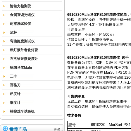
附着力检测仪
6910230Mahr马尔PS10粗糙度仪
简单，
金属直读光谱仪
轻松、直观的操作：与使用智能手机一样
耐擦洗试验仪
大型带照明的 4.3“ - TFT 触摸显示屏
可调显示屏
流杯
由您掌控，小而轻（约 500 g）
仪器灵活性：可拆卸驱动单元
弯曲挺度测试仪
31 个参数：提供与实验室仪器相同的功
氙灯紫外老化灯管
6910230Mahr马尔PS10粗糙度仪
选手
布洛维显微硬度计
数据备份为 TXT、X3P、CSV 和 PDF 文
在测量仪器上直接创建完整的 PDF 方案
德国马尔Mahr
PDF 方案的客户备注在 MarSurf PS 10
三丰
电池供电：无需为仪器充电即可完成 120
集成的可拆除粗糙度标准件带来了无误工
百格刀
您可通过显示屏中的收藏而快速访问所需
粘度计
可靠的测量
无误工作：集成的可拆除粗糙度标准件
细度计
自动截点选择：确保即使人员也能获得正
模拟洗车试验机
技术参数
型号
6910230 - MarSurf PS1
推荐产品
更多...