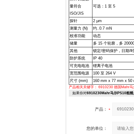
量符合
可选：1 至 5
ISO/JIS
探针
2 µm
测量力 (N)
约..0.7 mN
校准功能
动态
储量
多 15 个轮廓，多 2000
其他
锁定/密码保护，日期/
防护系统
IP 40
可充电电池
锂离子电池
宽范围电源
100 至 264 V
尺寸 (mm)
160 mm x 77 mm x 50
产品相关关键字：
6910230
德国Mahr马
如果你对
6910230Mahr马尔PS10粗
产品：
您的单位：