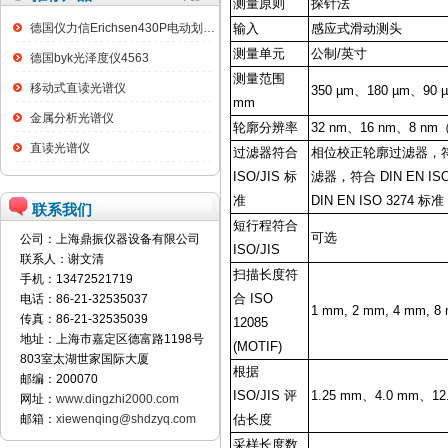
测量原则
探针法
输入
感应式滑动测头
德国仪力信Erichsen430P电动划格试验仪
测量单元
公制/英寸
德国byk光泽度仪4563
测量范围
移动式直读光谱仪
350 µm、180 µm、9
mm
金属分析光谱仪
轮廓分辨率
32 nm、16 nm、8 
直读光谱仪
过滤器符合
相位校正轮廓过滤器，符合 D
ISO/JIS 标
滤器，符合 DIN EN IS
准
DIN EN ISO 3274
联系我们
短行程符合
可选
公司：上海鼎振仪器设备有限公司
ISO/JIS
联系人：谢文清
扫描长度符
手机：13472521719
合 ISO
电话：86-21-32535037
1 mm, 2 mm, 4 mm, 8
传真：86-21-32535039
12085
地址：上海市嘉定区德富路1198号
(MOTIF)
803室太湖世家国际大厦
根据
邮编：200070
ISO/JIS 评
1.25 mm、4.0 mm、12
网址：
www.dingzhi2000.com
估长度
邮箱：
xiewenqing@shdzyq.com
采样长度数