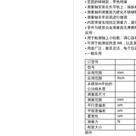
•
坚固的铸钢架，带热绝缘
•
测量轴安装在长导轨上，操纵
•
测量轴和测量面为硬化不锈钢
•
测量轴非常容易进行微调
•
内置弹簧实现恒定测量力，避
•
零件与硬质合金测量面无摩擦
应用：
•
用于检测轴上小轮毂、调心器
•
可用于检测齿跨度
Wk
，以及
•
用途广泛，极其灵活，每个仪
•
一般应用
订货号
型号
mm
应用范围
Inch
应用范围
从模块
m
开始的
公法线长度
测量面尺寸
mm
测量范围
um
平行度偏差
um
平面度偏差
um
重复性
N
测量力
框架大小
附件