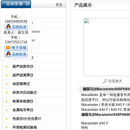
产品目录
更多...
产品展示
涂膜机
手机：
18019465039
德国Erichsen
德国BYK-Gardner
联系人：谢文清
手机：
英国Elcometer
13472521719
耐磨试验机
色差仪光泽仪
超声波探伤仪
超声波测厚仪
点击放大
涂层测厚仪
德国马尔Marameter840FH8
杯突冲压试验仪
MaraMeter
是单一和批量零件
面高度平行，所以可提供
精准
结
铁素体检测仪
Marameter
|
带表卡规
840 F / 
Marameter 840 F / 840 FC
带
金属电导率仪
德国马尔Marameter840FH8
色差仪/分光光度计
Marameter 840 F
环境检测试验箱
特性