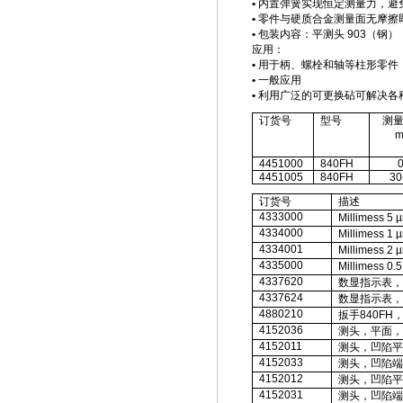
•
内置弹簧实现恒定测量力，避
•
零件与硬质合金测量面无摩擦
•
包装内容：平测头
903
（钢）
应用：
•
用于柄、螺栓和轴等柱形零件
•
一般应用
•
利用广泛的可更换砧可解决各
订货号
型号
测
4451000
840FH
0
4451005
840FH
30
订货号
描述
4333000
Millimess 5 
4334000
Millimess 1 
4334001
Millimess 2 
4335000
Millimess 0.
4337620
数显指示表，
4337624
数显指示表，
4880210
扳手
840FH
4152036
测头，平面，
4152011
测头，凹陷平
4152033
测头，凹陷端
4152012
测头，凹陷平
4152031
测头，凹陷端