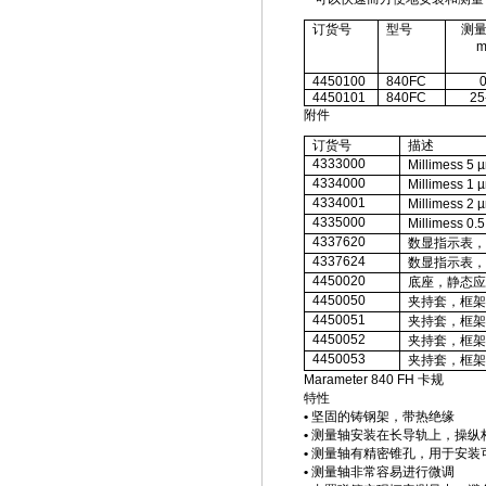
订货号
型号
测
4450100
840FC
0
4450101
840FC
25
附件
订货号
描述
4333000
Millimess 5 
4334000
Millimess 1 
4334001
Millimess 2 
4335000
Millimess 0.
4337620
数显指示表，
4337624
数显指示表，
4450020
底座，静态应
4450050
夹持套，框架
4450051
夹持套，框架
4450052
夹持套，框架
4450053
夹持套，框架
Marameter 840 FH
卡规
特性
•
坚固的铸钢架，带热绝缘
•
测量轴安装在长导轨上，操纵
•
测量轴有精密锥孔，用于安装
•
测量轴非常容易进行微调