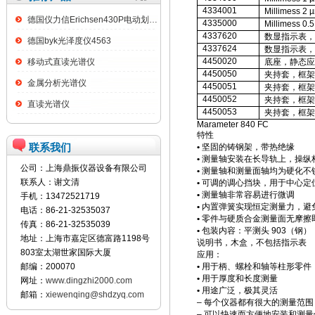
4334001
Millimess 2 
德国仪力信Erichsen430P电动划格试验仪
4335000
Millimess 0.
4337620
数显指示表，
德国byk光泽度仪4563
4337624
数显指示表，
4450020
移动式直读光谱仪
底座，静态应
4450050
夹持套，框架
金属分析光谱仪
4450051
夹持套，框架
4450052
夹持套，框架
直读光谱仪
4450053
夹持套，框架
Marameter 840 FC
特性
联系我们
•
坚固的铸钢架，带热绝缘
•
测量轴安装在长导轨上，操纵
公司：上海鼎振仪器设备有限公司
•
测量轴和测量面轴均为硬化不
联系人：谢文清
•
可调的调心挡块，用于中心定
•
测量轴非常容易进行微调
手机：13472521719
•
内置弹簧实现恒定测量力，避
电话：86-21-32535037
•
零件与硬质合金测量面无摩擦
传真：86-21-32535039
•
包装内容：平测头
903
（钢）
地址：上海市嘉定区德富路1198号
说明书，木盒，不包括指示表
803室太湖世家国际大厦
应用：
邮编：200070
•
用于柄、螺栓和轴等柱形零件
•
用于厚度和长度测量
网址：
www.dingzhi2000.com
•
用途广泛，极其灵活
邮箱：
xiewenqing@shdzyq.com
–
每个仪器都有很大的测量范围
–
可以快速而方便地安装和测量