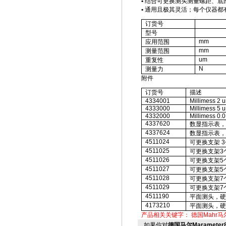
•
结合可更换测头测量螺距、底
•
通用且极其灵活；每个仪器都
订货号
型号
mm
应用范围
mm
测量范围
um
重复性
N
测量力
附件
订货号
描述
4334001
Millimess 2 
4333000
Millimess 5 
4332000
Millimess 0.
4337620
数显指示表，
4337624
数显指示表，
4511024
可更换支架
3
4511025
可更换支架
3
4511026
可更换支架
5
4511027
可更换支架
5
4511028
可更换支架
7
4511029
可更换支架
7
4511190
平面测头，硬
4173210
平面测头，硬
产品相关关键字：
德国Mahr马
如果你对
德国马尔Marameter