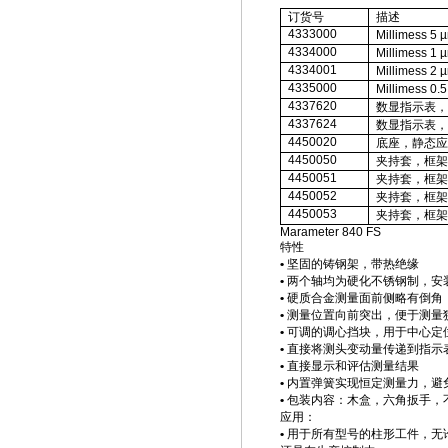
订货号
描述
4333000
Millimess 5 
4334000
Millimess 1 
4334001
Millimess 2 
4335000
Millimess 0.
4337620
数显指示表，
4337624
数显指示表，
4450020
底座，静态应
4450050
夹持套，框架
4450051
夹持套，框架
4450052
夹持套，框架
4450053
夹持套，框架
Marameter 840 FS
特性
•
坚固的铸钢架，带热绝缘
•
两个轴均为硬化不锈钢制，安
•
硬质合金测量面前侧略有倒角
•
测量位置向前突出，便于测量
•
可调的调心挡块，用于中心定
•
直接将测头变动量传递到指示
•
直接显示和评估测量结果
•
内置弹簧实现恒定测量力，避
•
包装内容：
木盒，六角扳手，
应用：
•
用于所有型号的柱形工件，无