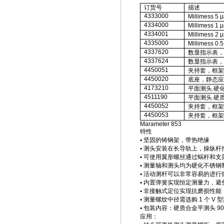
订货号
描述
4333000
Millimess 5 
4334000
Millimess 1 
4334001
Millimess 2 
4335000
Millimess 0.
4337620
数显指示表，
4337624
数显指示表，
4450051
夹持套，框架
4450020
底座，静态应
4173210
平面测头
.
硬
4511190
平面测头
.
硬
4450052
夹持套，框架
4450053
夹持套，框架
Marameter 853
特性
•
坚固的铸钢架，带热绝缘
•
测头安装在长导轨上，操纵杆
•
可使用翼形螺丝通过蜗杆和支
•
测量轴和测头均为硬化不锈钢
•
活动测杆可以非常容易的进行
•
内置弹簧实现恒定测量力，避
•
非接触式定位实现抗磨损性能
•
测量螺纹中径需选购
1
个
V
型
•
包装内容：
硬质合金平测头
9
应用：