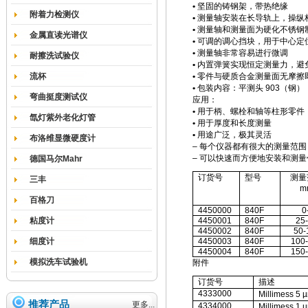
•
坚固的铸钢架，带热绝缘
附着力检测仪
•
测量轴安装在长导轨上，操纵
•
测量轴和测量面为硬化不锈钢
金属直读光谱仪
•
可调的调心挡块，用于中心定
•
测量轴非常容易进行微调
耐擦洗试验仪
•
内置弹簧实现恒定测量力，避
流杯
•
零件与硬质合金测量面无摩擦
•
包装内容：平测头
903
（钢）
弯曲挺度测试仪
应用：
•
用于柄、螺栓和轴等柱形零件
氙灯紫外老化灯管
•
用于厚度和长度测量
•
用途广泛，极其灵活
布洛维显微硬度计
–
每个仪器都有很大的测量范围
–
可以快速而方便地安装和测量
德国马尔Mahr
订货号
型号
测量
三丰
m
百格刀
4450000
840F
0
粘度计
4450001
840F
25
4450002
840F
50-
细度计
4450003
840F
100
4450004
840F
150
模拟洗车试验机
附件
订货号
描述
4333000
Millimess 5 
推荐产品
更多...
4334000
Millimess 1 