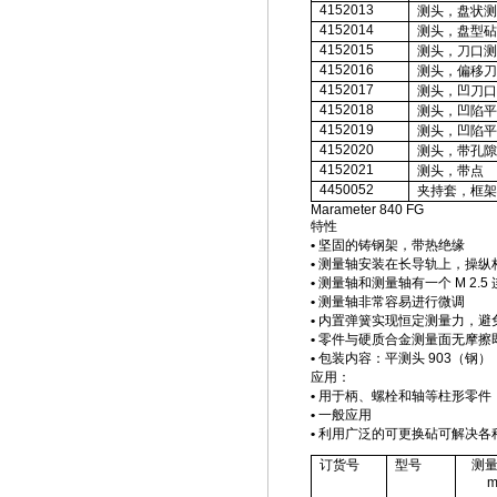
4152013
测头，盘状测
4152014
测头
，
盘型砧
4152015
测头，刀口测
4152016
测头，偏移刀
4152017
测头，凹刀口
4152018
测头，凹陷平
4152019
测头，凹陷平
4152020
测头，带孔隙
4152021
测头，带点
4450052
夹持套，框架
Marameter 840 FG
特性
•
坚固的铸钢架，带热绝缘
•
测量轴安装在长导轨上，操纵
•
测量轴和测量轴有一个
M 2.5
•
测量轴非常容易进行微调
•
内置弹簧实现恒定测量力，避
•
零件与硬质合金测量面无摩擦
•
包装内容：平测头
903
（钢）
应用：
•
用于柄、螺栓和轴等柱形零件
•
一般应用
•
利用广泛的可更换砧可解决各
订货号
型号
测