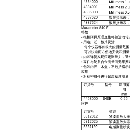
4334000
Millimess 1 
4334001
Millimess 2 
4335000
Millimess 0.
4337620
数显指示表，
4337624
数显指示表，
Marameter 840 E
特性
•
根据阿贝原理直接将轴运动传
•
用途广泛，极其灵活
–
每个仪器都有很大的测量范围
–
可以快速而方便地安装和测量
•
内置弹簧实现恒定测量力，避
•
零件与硬质合金测量面无摩擦
•
包装内容：
木盒，不包括指示
应用：
•
对精密组件进行超高精度测量
订货号
型号
应用范
围
mm
4453000
840E
0-25
附件
订货号
描述
5312012
紧凑型放大器
5312025
紧凑型放大器
5331120
电感测量模块