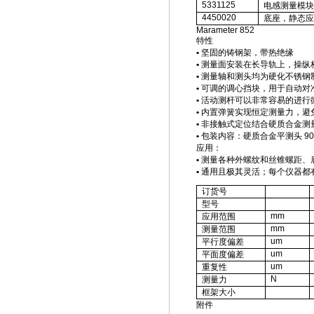
5331125
电感测量模块
4450020
底座，静态应
Marameter 852
特性
•
坚固的铸钢架，带热绝缘
•
测量面安装在长导轨上，操纵
•
测量轴和测头均为硬化不锈钢
•
可调的调心挡块，用于自动对
•
活动测杆可以非常容易的进行
•
内置弹簧实现恒定测量力，避
•
非接触式定位结合硬质合金测
•
包装内容：硬质合金平测头
9
应用：
•
测量各种外螺纹和丝锥螺距、
•
通用且极其灵活；每个仪器都
订货号
型号
mm
应用范围
mm
测量范围
um
平行度偏差
um
平面度偏差
um
重复性
N
测量力
框架大小
附件