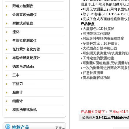
测量 机上不能分析的细微形状
附着力检测仪
●可用无轨测量进行周向表面粗
●除了JIS标准(2001/1994/19
金属直读光谱仪
●完成了台式表面粗糙度测量仪
耐擦洗试验仪
产品特点
●大型彩色LCD触摸屏
流杯
●可携带到工作现场
●对应各种规格的表面粗糙度
弯曲挺度测试仪
●多语种对应：16种语言。
●大范围高分辨率检出器
氙灯紫外老化灯管
●可实现无轨测量/有轨测量的切
布洛维显微硬度计
●工件定位的预测功能
●可测量R面粗糙度(无轨测量时)
德国马尔Mahr
●一次的测量可进行两次不同条
●任意长度测量
三丰
●简易轮廓解析功能
百格刀
粘度计
细度计
模拟洗车试验机
产品相关关键字：
三丰sj-411/4
如果你对
SJ-411三丰Mitutoy
推荐产品
更多...