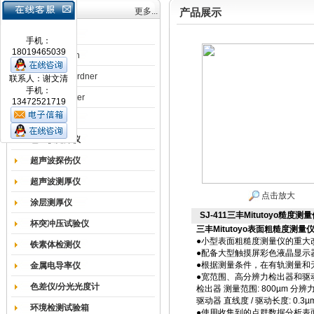
产品目录
更多...
产品展示
涂膜机
手机：
18019465039
德国Erichsen
德国BYK-Gardner
联系人：谢文清
手机：
英国Elcometer
13472521719
耐磨试验机
色差仪光泽仪
超声波探伤仪
超声波测厚仪
点击放大
涂层测厚仪
SJ-411三丰Mitutoyo糙度测量仪
杯突冲压试验仪
三丰Mitutoyo表面粗糙度测量
●小型表面粗糙度测量仪的重大
铁素体检测仪
●配备大型触摸屏彩色液晶显示
●根据测量条件，在有轨测量和
金属电导率仪
●宽范围、高分辨力检出器和驱
色差仪/分光光度计
检出器 测量范围: 800µm 分辨力:
驱动器 直线度 / 驱动长度: 0.3µm/2
环境检测试验箱
●使用收集到的点群数据分析表