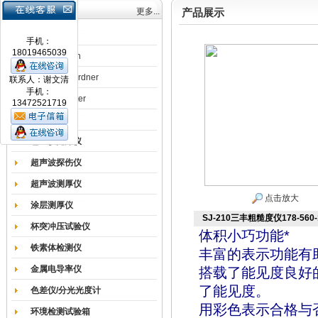
产品目录
更多...
产品展示
涂膜机
手机：
18019465039
德国Erichsen
德国BYK-Gardner
联系人：谢文清
手机：
英国Elcometer
13472521719
耐磨试验机
色差仪光泽仪
超声波探伤仪
超声波测厚仪
点击放大
涂层测厚仪
SJ-210三丰粗糙度仪178-560-
杯突冲压试验仪
体积小巧功能*
铁素体检测仪
丰富的表示功能有
金属电导率仪
搭载了能见度良好的
了能见度。
色差仪/分光光度计
用彩色表示合格与
环境检测试验箱