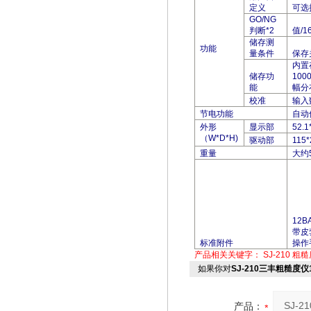
定义
可选
GO/NG
判断*2
值/1
储存测
功能
量条件
保存
内置
储存功
10
能
幅分
校准
输入
节电功能
自动休
外形
显示部
52.1
（W*D*H)
驱动部
115
重量
大约
12B
带皮
标准附件
操作
产品相关关键字：
SJ-210
粗糙
如果你对
SJ-210三丰粗糙度仪17
产品：