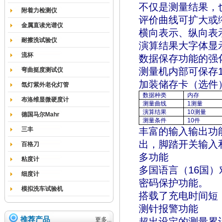
不仅是测量结果，
附着力检测仪
评价曲线可扩大或
金属直读光谱仪
横向表示、纵向表示
耐擦洗试验仪
演算结果大字体显
流杯
数据保存功能的强
测量机内部可保存
弯曲挺度测试仪
加装储存卡（选件
氙灯紫外老化灯管
数据种类
内存
布洛维显微硬度计
测量曲线
1
测量
演算结果
10
测量
德国马尔Mahr
测量条件
10
件
三丰
丰富的输入输出功能
出，脚踏开关输入
百格刀
多功能
粘度计
多国语言（16国）
细度计
密码保护功能。
模拟洗车试验机
搭载了充电时间短
测针报警功能
推荐产品
更多...
超出设定的测量累