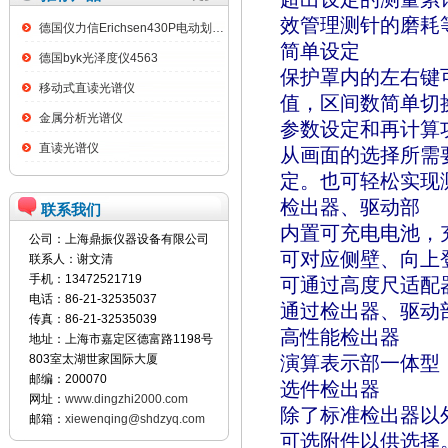
效管理测针的磨耗
德国仪力信Erichsen430P电动划格试验仪
简单设定
德国byk光泽度仪4563
保护罩内的左右键
移动式直读光谱仪
值，区间数简单切
金属分析光谱仪
参数设定和再计算
直读光谱仪
从画面的选择所需
定。也可轻松实现
检出器、驱动部
联系我们
内置可充电电池，
公司：上海鼎振仪器设备有限公司
可对应侧壁、向上
联系人：谢文清
手机：13472521719
可通过高度尺适配
电话：86-21-32535037
通过检出器、驱动
传真：86-21-32535039
高性能检出器
地址：上海市嘉定区德富路1198号
803室太湖世家国际大厦
演算表示部一体型
邮编：200070
选件检出器
网址：
www.dingzhi2000.com
除了标准检出器以
邮箱：
xiewenqing@shdzyq.com
可选附件以供选择