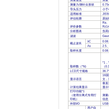
测量速度
测量：
测量力/测针尖形状
0.7
导头压力
小于
适用标准
JIS′
评估轮廓
原始
Ra
、
评价参数
Rz1
分析图表
负荷
滤波
Gaus
λC
0.08
截止波长
Λs
2.5
、
取样长度
0.08
*1
，
取样数（*N)
（0.
LCD
尺寸规格
36.7
16
国
显示语言
文，
垂直
计算结果显示
显示
打印功能*1
（使用分离式专用打
测量
印机）
信息
外部I/O
USB 
用户自