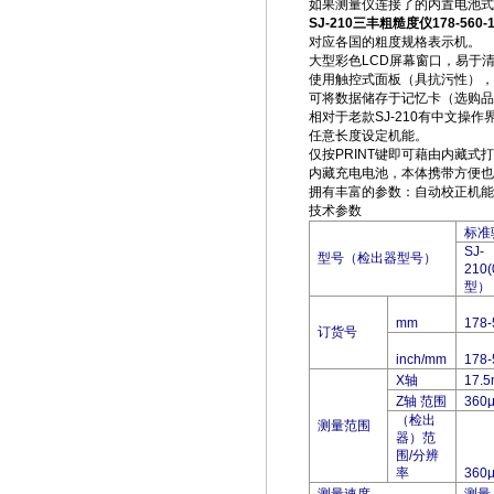
如果测量仪连接了的内置电池式
SJ-210三丰粗糙度仪178-560-
对应各国的粗度规格表示机。
大型彩色LCD屏幕窗口，易于
使用触控式面板（具抗污性），
可将数据储存于记忆卡（选购品
相对于老款SJ-210有中文操作
任意长度设定机能。
仅按PRINT键即可藉由内藏
内藏充电电池，本体携带方便也
拥有丰富的参数：自动校正机能
技术参数
标准
SJ-
型号（检出器型号）
210(
型）
mm
178-
订货号
inch/mm
178-
X
轴
17.
Z
轴 范围
360
（检出
测量范围
器）范
围/分辨
率
360μ