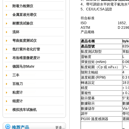
4
、
帶可調節水平的電子氣泡水
附着力检测仪
5
、
CE/UL/CSA
認證
金属直读光谱仪
符合标准
ISO
1652
耐擦洗试验仪
ASTM
D 219
流杯
产品规格
弯曲挺度测试仪
產品名稱
byko
產品型號
835
氙灯紫外老化灯管
黏度測試類型
單
靈敏度
L
布洛维显微硬度计
彈簧扭矩
(mNm)
0.0
德国马尔Mahr
黏度範圍（
Cp
或
mPa.s
）
1*–
隨附主軸組
4
三丰
速度範圍
(RPM)
0.3 
轉速設定
18
百格刀
精度
± 1.
粘度计
重複性
± 0.
顯示螢幕
5"
细度计
數據顯示
數
數據儲存
Via
模拟洗车试验机
調平
帶
Pt100
溫度感測器
選
推荐产品
更多...