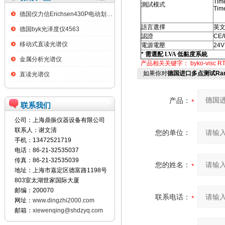
Time
測試模式
Time
德国仪力信Erichsen430P电动划格试验仪
語言選擇
英
德国byk光泽度仪4563
認證
CE/
移动式直读光谱仪
電源電壓
24V
*
需選配
LVA
低黏度系統
金属分析光谱仪
产品相关关键字：
byko-visc RT
如果你对
德国进口多点测试Ra
直读光谱仪
产品：
联系我们
公司：上海鼎振仪器设备有限公司
联系人：谢文清
您的单位：
手机：13472521719
电话：86-21-32535037
传真：86-21-32535039
您的姓名：
地址：上海市嘉定区德富路1198号
803室太湖世家国际大厦
邮编：200070
联系电话：
网址：
www.dingzhi2000.com
邮箱：
xiewenqing@shdzyq.com