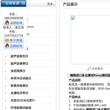
产品目录
更多...
产品展示
涂膜机
手机：
18019465039
德国Erichsen
德国BYK-Gardner
联系人：谢文清
手机：
英国Elcometer
13472521719
耐磨试验机
色差仪光泽仪
超声波探伤仪
超声波测厚仪
点击放大
涂层测厚仪
德国进口多点测试Ramp测试
杯突冲压试验仪
产品说明
黏度是一種重要的材料特性，需
铁素体检测仪
對於實驗室黏度測量，
BYK-Gar
樹脂。
金属电导率仪
产品特点
色差仪/分光光度计
1
、
多點測試
(
僅限標準型
)
2
、
5"
彩色觸控螢幕
800 x 600
环境检测试验箱
3
、
曲線擬合
德国进口多点测试