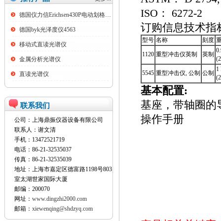
ISO： 6272-2
德国仪力信Erichsen430P电动划格试验仪
订购信息技术指
德国byk光泽度仪4563
型号
名称
刻度
移动式直读光谱仪
0.
1120
重型冲击仪英制
英制
(2
金属分析光谱仪
1
5545
重型冲击仪, 公制
公制
直读光谱仪
(2
基本配置:
基座，带轴圈的
联系我们
操作手册
公司：上海鼎振仪器设备有限公司
联系人：谢文清
手机：13472521719
电话：86-21-32535037
传真：86-21-32535039
地址：上海市嘉定区德富路1198号803
室太湖世家国际大厦
邮编：200070
网址：
www.dingzhi2000.com
邮箱：
xiewenqing@shdzyq.com