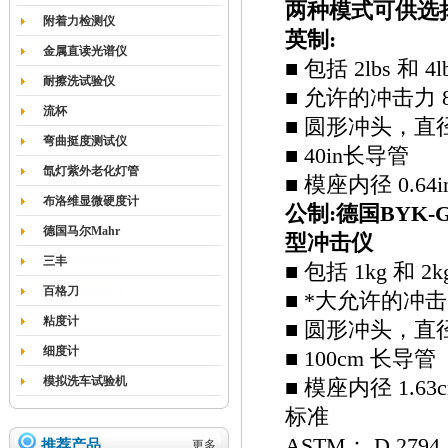
两种模式可供选
附着力检测仪
英制:
金属直读光谱仪
■ 包括 2lbs 和 
耐擦洗试验仪
■ 允许的冲击力 80 
流杯
■ 圆形冲头，直径 0.
弯曲挺度测试仪
■ 40in长导管
氙灯紫外老化灯管
■ 模座内径 0.64i
布洛维显微硬度计
公制:
德国BYK-G
德国马尔Mahr
型冲击仪
三丰
■ 包括 1kg 和 
百格刀
■ *大允许的冲击力 
粘度计
■ 圆形冲头，直径 0.
细度计
■ 100cm 长导管
模拟洗车试验机
■ 模座内径 1.63
标准
ASTM： D 2794, 
推荐产品
更多...