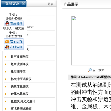
产品目录
更多...
产品展示
涂膜机
手机：
18019465039
德国Erichsen
德国BYK-Gardner
联系人：谢文清
手机：
英国Elcometer
13472521719
耐磨试验机
色差仪光泽仪
超声波探伤仪
超声波测厚仪
点击放大
涂层测厚仪
德国BYK-Gardner5545重型
杯突冲压试验仪
在测试从油漆到
铁素体检测仪
的耐冲击性方面
金属电导率仪
冲击实验和穿透
色差仪/分光光度计
维、金属板、木
环境检测试验箱