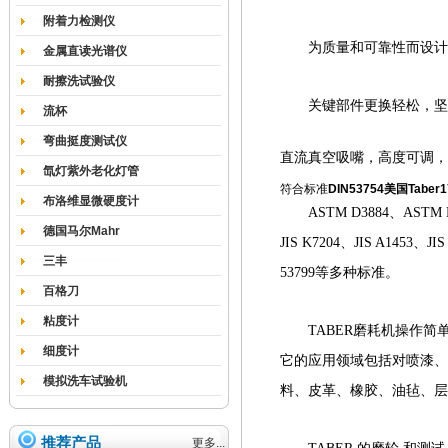
附着力检测仪
为质量和可靠性而设计
金属直读光谱仪
耐擦洗试验仪
关键部件更换轻松，坚
流杯
弯曲挺度测试仪
直流真空吸嘴，高度可调，
氙灯紫外老化灯管
符合标准
DIN53754美国Taber
布洛维显微硬度计
ASTM D3884、ASTM 
德国马尔Mahr
JIS K7204、JIS A1453、JI
三丰
53799等多种标准。
百格刀
粘度计
TABER磨耗机操作
细度计
它的应用领域包括对喷漆、
模拟洗车试验机
料、皮革、橡胶、油毡、层
推荐产品
更多...