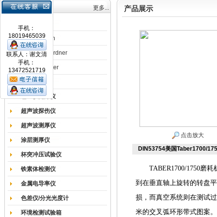
产品目录
更多...
产品展示
涂膜机
手机：
18019465039
德国Erichsen
德国BYK-Gardner
联系人：谢文清
手机：
英国Elcometer
13472521719
耐磨试验机
色差仪光泽仪
超声波探伤仪
超声波测厚仪
点击放大
涂层测厚仪
DIN53754美国Taber1700/
杯突冲压试验仪
TABER1700/1
铁素体检测仪
到在垂直轴上旋转的转盘平
金属电导率仪
损，而真空系统则在测试过
色差仪/分光光度计
米的交叉弧环形带式图案。
环境检测试验箱