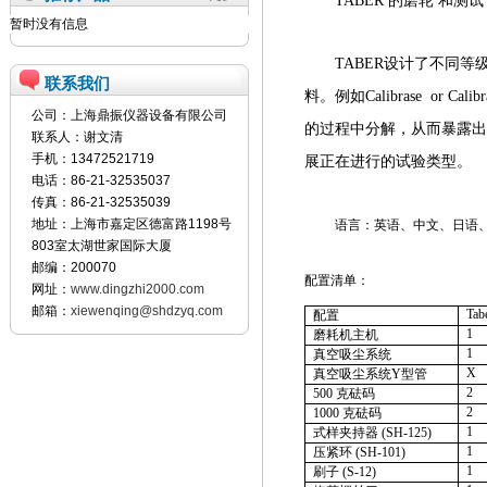
TABER 的磨轮 和
暂时没有信息
TABER设计了不同
联系我们
料。例如Calibrase o
公司：上海鼎振仪器设备有限公司
的过程中分解，从而暴露出
联系人：谢文清
手机：13472521719
展正在进行的试验类型。
电话：86-21-32535037
传真：86-21-32535039
地址：上海市嘉定区德富路1198号
语言：英语、中文、日语
803室太湖世家国际大厦
邮编：200070
配置清单：
网址：
www.dingzhi2000.com
邮箱：
xiewenqing@shdzyq.com
Tab
配置
1
磨耗机主机
1
真空吸尘系统
X
真空吸尘系统
Y
型管
2
500
克砝码
2
1000
克砝码
1
式样夹持器
(SH-125)
1
压紧环
(SH-101)
1
刷子
(S-12)