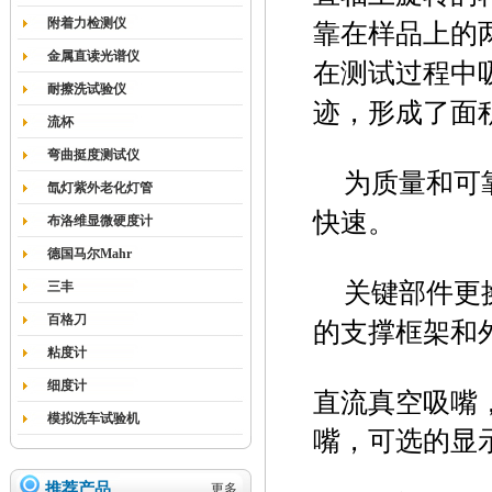
附着力检测仪
靠在样品上的
金属直读光谱仪
在测试过程中
耐擦洗试验仪
迹，形成了面
流杯
弯曲挺度测试仪
为质量和可
氙灯紫外老化灯管
快速。
布洛维显微硬度计
德国马尔Mahr
关键部件更
三丰
百格刀
的支撑框架和
粘度计
细度计
直流真空吸嘴
模拟洗车试验机
嘴，可选的显
推荐产品
更多...