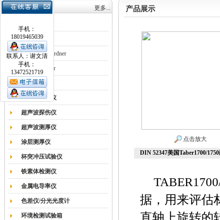
产品目录
更多...
产品展示
涂膜机
手机：
18019465039
德国Erichsen
德国BYK-Gardner
联系人：谢文清
手机：
英国Elcometer
13472521719
耐磨试验机
色差仪光泽仪
超声波探伤仪
超声波测厚仪
点击放大
涂层测厚仪
DIN 52347美国Taber1700/1
杯突冲压试验仪
铁素体检测仪
TABER1
金属电导率仪
据，用来评估
色差仪/分光光度计
直轴上旋转的
环境检测试验箱