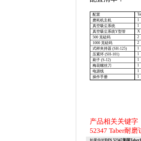
Ta
配置
1
磨耗机主机
1
真空吸尘系统
X
真空吸尘系统
Y
型管
2
500
克砝码
2
1000
克砝码
1
式样夹持器
(SH-125)
1
压紧环
(SH-101)
1
刷子
(S-12)
1
梅花螺丝刀
1
电源线
1
操作手册
产品相关关键字
52347
Taber耐
如果你对
DIN 52347美国Tabe