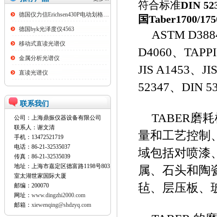
符合标准
DIN 5
德国仪力信Erichsen430P电动划格试验仪
国Taber1700/
德国byk光泽度仪4563
ASTM D38
移动式直读光谱仪
D4060、TAPPI
金属分析光谱仪
JIS A1453、JI
直读光谱仪
52347、DIN 
联系我们
TABER
公司：上海鼎振仪器设备有限公司
联系人：谢文清
量和工艺控制
手机：13472521719
电话：86-21-32535037
域包括对喷漆
传真：86-21-32535039
地址：上海市嘉定区德富路1198号803
属、石头和陶
室太湖世家国际大厦
毡、层压板、
邮编：200070
网址：
www.dingzhi2000.com
邮箱：
xiewenqing@shdzyq.com