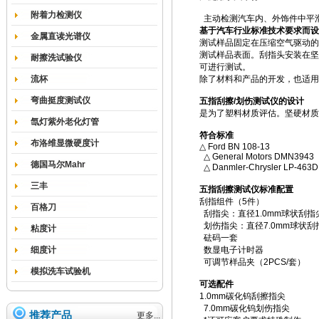
附着力检测仪
主动检测汽车内、外饰件中平
基于汽车行业标准技术要求而设
金属直读光谱仪
测试样品固定在压缩空气驱动的
测试样品表面。刮指头安装在坚
耐擦洗试验仪
可进行测试。
流杯
除了材料和产品的开发，也适用
弯曲挺度测试仪
五指刮擦/划伤测试仪的设计
是为了塑料材质评估。坚硬材质
氙灯紫外老化灯管
符合标准
布洛维显微硬度计
△ Ford BN 108-13
△ General Motors DMN3943
德国马尔Mahr
△ Danmler-Chrysler LP-463
三丰
五指刮擦测试仪标准配置
刮指组件（5件）
百格刀
刮指尖：直径1.0mm球状刮指尖
划伤指尖：直径7.0mm球状刮
粘度计
砝码一套
细度计
数显电子计时器
可调节样品夹（2PCS/套）
模拟洗车试验机
可选配件
1.0mm碳化钨刮擦指尖
7.0mm碳化钨划伤指尖
推荐产品
更多...