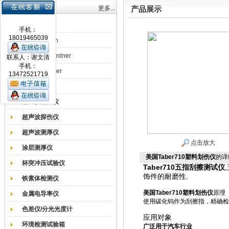
产品目录
更多...
产品展示
涂膜机
手机：
18019465039
德国Erichsen
德国BYK-Gardner
联系人：谢文清
手机：
英国Elcometer
13472521719
耐磨试验机
色差仪光泽仪
超声波探伤仪
超声波测厚仪
点击放大
涂层测厚仪
美国Taber710塑料划伤仪
的详
杯突冲压试验仪
Taber710五指刮擦测试仪
饰件的耐磨性.
铁素体检测仪
美国Taber710塑料划伤仪
原理
金属电导率仪
使用碳化钨作为刮擦指，精确检
色差仪/分光光度计
应用对象
环境检测试验箱
广泛用于汽车行业