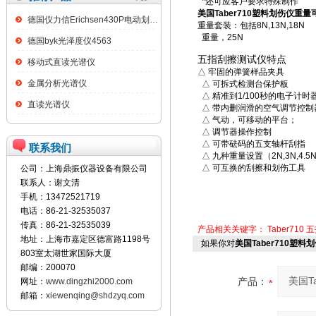
*还可应客户要求特殊制作
美国Taber710塑料划伤仪重
德国仪力信Erichsen430P电动划格试验仪
重量套装：包括8N,13N,18N
重量，25N
德国byk光泽度仪4563
五指刮擦测试仪特点
移动式直读光谱仪
△ 牢固的弹簧样品夹具
金属分析光谱仪
△ 可拆式检测台保护板
△ 精准到1/100秒的电子计时
直读光谱仪
△ 带内删润滑的空气调节控制
△ 气动，可移动的平台；
△ 调节器操作控制
△ 可带砝码的五支轴杆刮指
联系我们
△ 九种重量设置（2N,3N,4.5N,5N
△ 可互换的刮擦和划伤工具
公司：上海鼎振仪器设备有限公司
联系人：谢文清
手机：13472521719
电话：86-21-32535037
传真：86-21-32535039
产品相关关键字：
Taber710
五
地址：上海市嘉定区德富路1198号
如果你对
美国Taber710塑料
803室太湖世家国际大厦
邮编：200070
产品：
网址：
www.dingzhi2000.com
邮箱：
xiewenqing@shdzyq.com