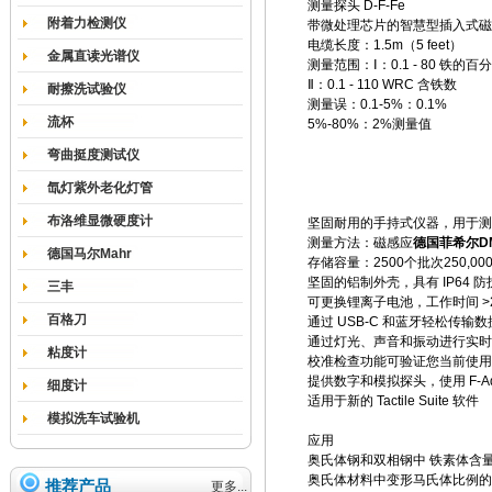
测量探头 D-F-Fe
附着力检测仪
带微处理芯片的智慧型插入式磁
电缆长度：1.5m（5 feet）
金属直读光谱仪
测量范围：Ⅰ：0.1 - 80 铁的百
Ⅱ：0.1 - 110 WRC 含铁数
耐擦洗试验仪
测量误：0.1-5%：0.1%
流杯
5%-80%：2%测量值
弯曲挺度测试仪
氙灯紫外老化灯管
布洛维显微硬度计
坚固耐用的手持式仪器，用于测
测量方法：磁感应
德国菲希尔D
德国马尔Mahr
存储容量：2500个批次250,0
坚固的铝制外壳，具有 IP64
三丰
可更换锂离子电池，工作时间 >2
百格刀
通过 USB-C 和蓝牙轻松传输数
通过灯光、声音和振动进行实时
粘度计
校准检查功能可验证您当前使用
提供数字和模拟探头，使用 F-Ada
细度计
适用于新的 Tactile Suite 软件
模拟洗车试验机
应用
奥氏体钢和双相钢中 铁素体含
奥氏体材料中变形马氏体比例的
推荐产品
更多...