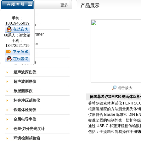
产品目录
更多...
产品展示
涂膜机
手机：
18019465039
德国Erichsen
德国BYK-Gardner
联系人：谢文清
手机：
英国Elcometer
13472521719
耐磨试验机
色差仪光泽仪
超声波探伤仪
超声波测厚仪
点击放大
涂层测厚仪
德国菲希尔DMP30奥氏体双
杯突冲压试验仪
菲希尔铁素体测试仪 FERITS
根据磁感应的方法测量奥氏体钢
铁素体检测仪
仪器符合 Basler 标准和 DIN E
金属电导率仪
标准坚固的铝制外壳，防护等级为 
通过 USB-C 和蓝牙轻松传
色差仪/分光光度计
包括：手提箱和简易操作手册
德
环境检测试验箱