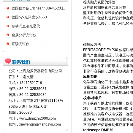
检测抛光表面的焊缝
沿焊缝检测铁素体含量分布
德国仪力信Erichsen430P电动划格试验仪
坚固耐用的手持设备的优势在化
德国byk光泽度仪4563
和高压。凭借其现代设计和直观的 T
使位置难以接近，您也可以轻松测量
移动式直读光谱仪
金属分析光谱仪
直读光谱仪
磁感应方法
FERITSCOPE FMP3
圈内产生感生电压，该电压与铁
包括其转化形式马氏体都能被识别
联系我们
和冷却条件不对而形成，被准确
公司：上海鼎振仪器设备有限公司
非常不容易的，这将导致铁素体
应用举例
联系人：谢文清
化学和石油化工行业越来越多地
手机：13472521719
含量过低，受到张力或发生振动
电话：86-21-32535037
量非常容易超标。只有现场检测
传真：86-21-32535039
校准/标准片
地址：上海市嘉定区德富路1198号
为了获得可以比较的结果，仪器
803室太湖世家国际大厦
准片，由英国焊接协会根据DIN EN 
邮编：200070
准标准片供客户校准仪器，这些
网址：
www.dingzhi2000.com
量%Fe。可通过发货前设置修
邮箱：
xiewenqing@shdzyq.com
不同的校准信息分别储存在不同
feritscope DMP30