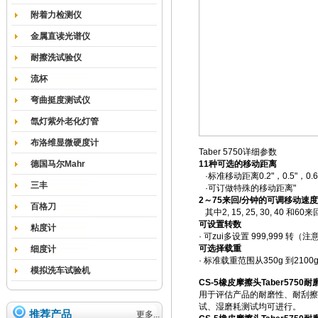
附着力检测仪
金属直读光谱仪
耐擦洗试验仪
流杯
弯曲挺度测试仪
氙灯紫外老化灯管
布洛维显微硬度计
Taber 5750详细参数
德国马尔Mahr
11种可选的移动距离
·标准移动距离0.2"，0.5"，0.61"，
三丰
·可订做特殊的移动距离"
2～75来回/分钟的可调移动速度
百格刀
其中2, 15, 25, 30, 4
可设置转数
粘度计
· 可zui多设置 999,999
可选择载重
细度计
· 标准载重范围从350g 到210
模拟洗车试验机
CS-5橡皮摩擦头Taber5750
用于评估产品的耐磨性、耐刮擦
试、湿磨耗测试均可进行。
推荐产品
更多...