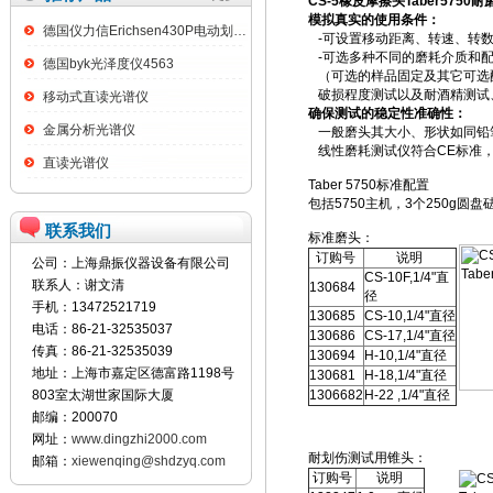
CS-5橡皮摩擦头Taber5750
模拟真实的使用条件：
德国仪力信Erichsen430P电动划格试验仪
-可设置移动距离、转速、转数
-可选多种不同的磨耗介质和
德国byk光泽度仪4563
（可选的样品固定及其它可选
破损程度测试以及耐酒精测试
移动式直读光谱仪
确保测试的稳定性准确性：
金属分析光谱仪
一般磨头其大小、形状如同铅笔
线性磨耗测试仪符合CE标准，
直读光谱仪
Taber 5750标准配置
包括5750主机，3个250g圆盘
联系我们
标准磨头：
订购号
说明
公司：上海鼎振仪器设备有限公司
CS-10F,1/4"直
联系人：谢文清
130684
径
手机：13472521719
130685
CS-10,1/4"直径
电话：86-21-32535037
130686
CS-17,1/4"直径
传真：86-21-32535039
130694
H-10,1/4"直径
地址：上海市嘉定区德富路1198号
130681
H-18,1/4"直径
803室太湖世家国际大厦
1306682
H-22 ,1/4"直径
邮编：200070
网址：
www.dingzhi2000.com
耐划伤测试用锥头：
邮箱：
xiewenqing@shdzyq.com
订购号
说明