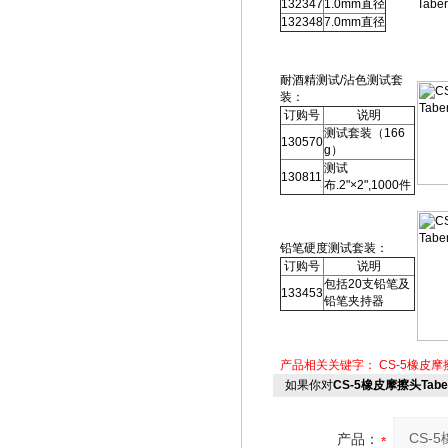
132347
1.0mm直径
132348
7.0mm直径
耐酒精测试/沾色测试套
装：
订购号
说明
测试套装（166
130570
g）
测试
130811
布.2"×2",1000件
铅笔硬度测试套装：
订购号
说明
包括20支铅笔及
133453
铅笔夹持器
产品相关关键字：
CS-5橡皮摩
如果你对
CS-5橡皮摩擦头Tab
产品：