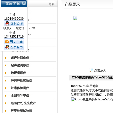
产品目录
更多...
产品展示
涂膜机
手机：
18019465039
德国Erichsen
德国BYK-Gardner
联系人：谢文清
手机：
英国Elcometer
13472521719
耐磨试验机
色差仪光泽仪
超声波探伤仪
超声波测厚仪
点击放大
涂层测厚仪
CS-5橡皮摩擦头Taber5750
杯突冲压试验仪
Taber 5750应用对象
铁素体检测仪
能测试任何尺寸大小或任何形状
品塑胶面漆耐磨性测试），通用
金属电导率仪
色差仪/分光光度计
环境检测试验箱