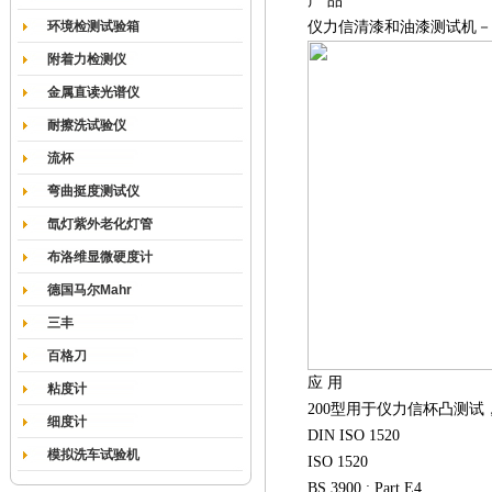
产 品
环境检测试验箱
仪力信清漆和油漆测试机－2
附着力检测仪
金属直读光谱仪
耐擦洗试验仪
流杯
弯曲挺度测试仪
氙灯紫外老化灯管
布洛维显微硬度计
德国马尔Mahr
三丰
百格刀
应 用
粘度计
200
型用于仪力信杯凸测试
细度计
DIN ISO 1520
模拟洗车试验机
ISO 1520
BS 3900 : Part E4