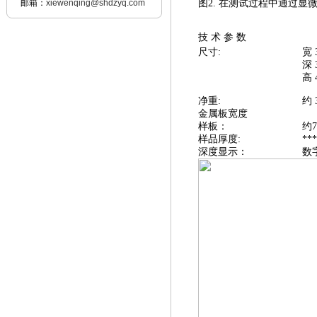
邮箱：
xiewenqing@shdzyq.com
图2.
在测试过程中通过显
技 术 参 数
尺寸:
宽 
深 
高 
净重:
约 3
金属板宽度
样板：
约7
样品厚度:
**
深度显示：
数字