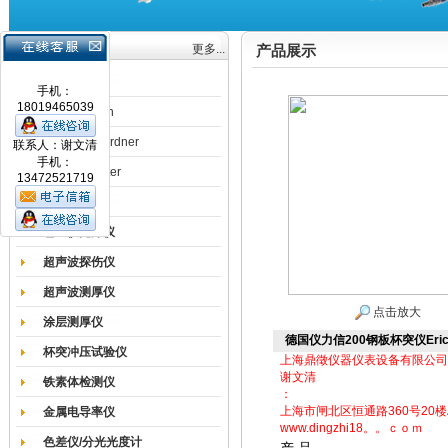
产品目录
更多...
产品展示
涂膜机
手机：
18019465039
德国Erichsen
德国BYK-Gardner
联系人：谢文清
手机：
英国Elcometer
13472521719
耐磨试验机
色差仪光泽仪
超声波探伤仪
超声波测厚仪
点击放大
涂层测厚仪
德国仪力信200钢板杯突仪Eric
杯突冲压试验仪
上海鼎徵仪器仪表设备有限公司
谢文清
铁素体检测仪
：
上海市闸北区恒通路360号20楼
金属电导率仪
www.dingzhi18。。ｃｏｍ
色差仪/分光光度计