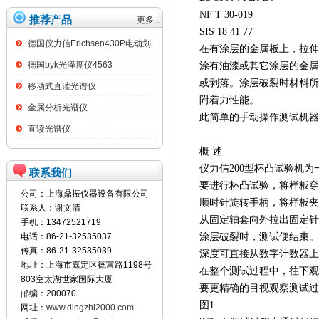
NF T 30-019
推荐产品
更多...
SIS 18 41 77
德国仪力信Erichsen430P电动划格试验仪
在有涂层的金属板上，拉伸强度
德国byk光泽度仪4563
涂有油漆或其它涂层的金属
或剥落。涂层破裂时材料所
移动式直读光谱仪
附着力性能。
金属分析光谱仪
此简单的手动操作测试机器
直读光谱仪
概 述
仪力信200
型杯凸试验机为
联系我们
要进行杯凸试验，将样板穿
公司：上海鼎振仪器设备有限公司
顺时针旋转手柄，将样板夹
联系人：谢文清
从固定轴套向外拉出固定针
手机：13472521719
电话：86-21-32535037
涂层破裂时，测试便结束。
传真：86-21-32535039
深度可直接从数字计数器上
地址：上海市嘉定区德富路1198号
在整个测试过程中，往下观
803室太湖世家国际大厦
要更精确的目视观察测试过
邮编：200070
图1.
网址：
www.dingzhi2000.com