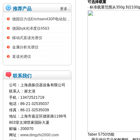
可选择载重
· 标准载重范围从350g 到210
推荐产品
更多...
德国仪力信Erichsen430P电动划格试验仪
德国byk光泽度仪4563
移动式直读光谱仪
金属分析光谱仪
直读光谱仪
联系我们
公司：上海鼎振仪器设备有限公司
联系人：谢文清
手机：13472521719
电话：86-21-32535037
传真：86-21-32535039
地址：上海市嘉定区德富路1198号
803室太湖世家国际大厦
邮编：200070
Taber 5750功能
网址：
www.dingzhi2000.com
用于评估产品的耐磨性、耐刮