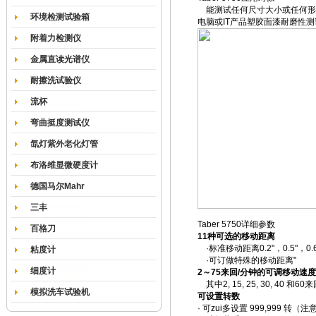
能测试任何尺寸大小或任何形
环境检测试验箱
电脑或IT产品塑胶面漆耐磨性
附着力检测仪
金属直读光谱仪
耐擦洗试验仪
流杯
弯曲挺度测试仪
氙灯紫外老化灯管
布洛维显微硬度计
德国马尔Mahr
三丰
Taber 5750详细参数
百格刀
11种可选的移动距离
·标准移动距离0.2"，0.5"，0.61"，
粘度计
·可订做特殊的移动距离"
细度计
2～75来回/分钟的可调移动速度
其中2, 15, 25, 30, 4
模拟洗车试验机
可设置转数
· 可zui多设置 999,999