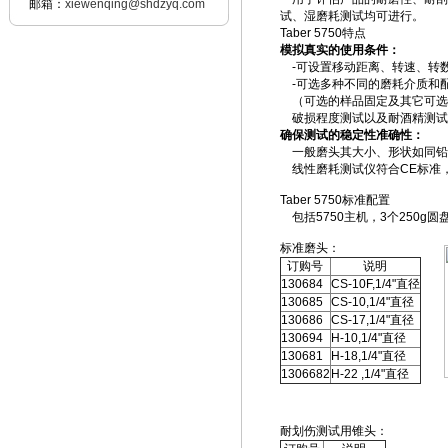
邮箱：
xiewenqing@shdzyq.com
试、湿磨耗测试均可进行。
Taber 5750特点
模拟真实的使用条件：
-可设置移动距离、转速、转数
-可选多种不同的磨耗介质和
（可选的样品固定及其它可选
破损程度测试以及耐酒精测试
确保测试的稳定性准确性：
一般磨头其大小、形状如同铅笔
线性磨耗测试仪符合CE标准，
Taber 5750标准配置
包括5750主机，3个250g圆盘
标准磨头：
订购号
说明
130684
CS-10F,1/4"直径
130685
CS-10,1/4"直径
130686
CS-17,1/4"直径
130694
H-10,1/4"直径
130681
H-18,1/4"直径
1306682
H-22 ,1/4"直径
耐划伤测试用锥头：