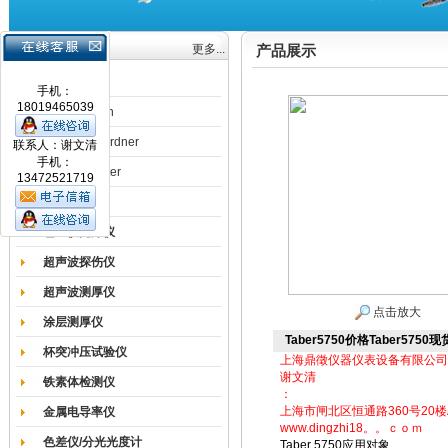
产品目录
更多...
产品展示
涂膜机
手机：
18019465039
德国Erichsen
德国BYK-Gardner
联系人：谢文清
手机：
英国Elcometer
13472521719
耐磨试验机
色差仪光泽仪
超声波探伤仪
超声波测厚仪
点击放大
涂层测厚仪
Taber5750价格Taber5750现
杯突冲压试验仪
上海鼎徵仪器仪表设备有限公司
谢文清
铁素体检测仪
：
上海市闸北区恒通路360号20楼
金属电导率仪
www.dingzhi18。。ｃｏｍ
色差仪/分光光度计
Taber 5750应用对象