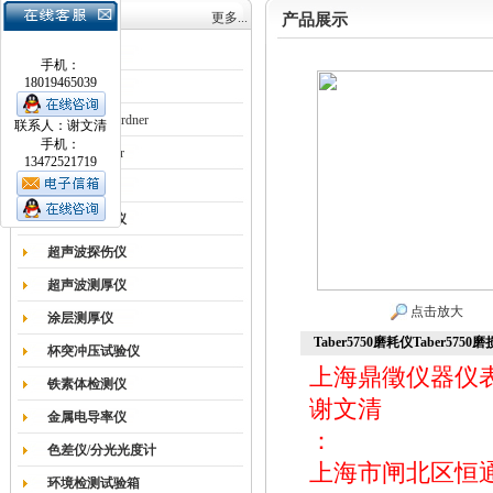
产品目录
更多...
产品展示
涂膜机
手机：
18019465039
德国Erichsen
德国BYK-Gardner
联系人：谢文清
手机：
英国Elcometer
13472521719
耐磨试验机
色差仪光泽仪
超声波探伤仪
超声波测厚仪
点击放大
涂层测厚仪
Taber5750磨耗仪Taber575
杯突冲压试验仪
上海鼎徵仪器仪
铁素体检测仪
谢文清
金属电导率仪
：
色差仪/分光光度计
上海市闸北区恒通路
环境检测试验箱