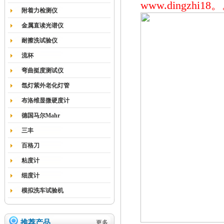
www.dingzhi
附着力检测仪
金属直读光谱仪
耐擦洗试验仪
流杯
弯曲挺度测试仪
氙灯紫外老化灯管
布洛维显微硬度计
德国马尔Mahr
三丰
百格刀
粘度计
细度计
模拟洗车试验机
推荐产品
更多...