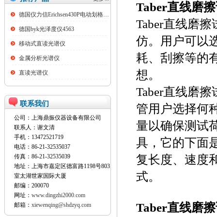
Taber直线
德国仪力信Erichsen430P电动划格试验仪
Taber直线磨
德国byk光泽度仪4563
仿。用户可以
移动式直读光谱仪
耗、刮擦等的
金属分析光谱仪
想。
直读光谱仪
Taber直线
联系我们
管用户选择何
公司：上海鼎振仪器设备有限公司
量以确保测试
联系人：谢文清
手机：13472521719
具，它的下面
电话：86-21-32535037
复长度、速度
传真：86-21-32535039
地址：上海市嘉定区德富路1198号803
式。
室太湖世家国际大厦
邮编：200070
网址：
www.dingzhi2000.com
Taber直线
邮箱：
xiewenqing@shdzyq.com