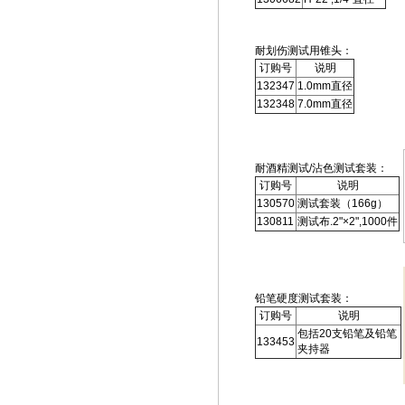
耐划伤测试用锥头：
订购号
说明
132347
1.0mm直径
132348
7.0mm直径
耐酒精测试/沾色测试套装：
订购号
说明
130570
测试套装（166g）
130811
测试布.2"×2",1000件
铅笔硬度测试套装：
订购号
说明
包括20支铅笔及铅笔
133453
夹持器