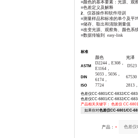
■
颜色的基本要素：光源、观
■
色差定义及解释
、仪器操作和软件培训
2
■
测量样品和标准的单个及平
■
储存、取出和清除测量值
■
改变光源、观察角、颜色系
■
数据传输到 easy-link
标准
颜色
光泽
D2244，E308，
D523
ASTM
E1164，
5033，5036，
67530
DIN
6174，
7724
2813，
ISO
色差仪CC-6801/CC-6832/CC-683
色差仪CC-6801/CC-6832/CC-683
产品相关关键字：
色差仪
CC-680
如果你对
色差仪CC-6801/CC-683
产品：