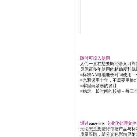
随时可投入使用
人们一直在想要既经济又可靠
灵保证多年使用的精确度和低
■
标准
AA
电池能长时间使用－
■
光源保用十年，不需要更换
■
牢固而紧凑的设计
■
稳定、长时间的校标－每三
通过
专业化处理文件
easy-link
无论您是想进行每批产品与标
质量跟踪，随分光色彩精灵