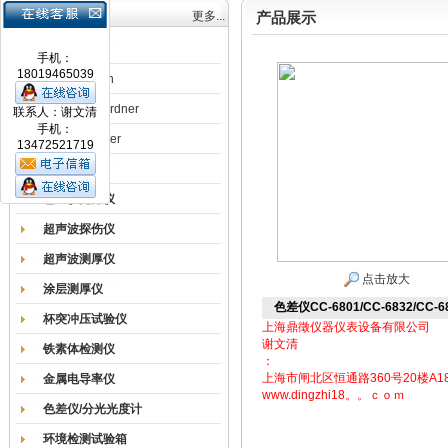
产品目录
更多...
产品展示
涂膜机
手机：
18019465039
德国Erichsen
德国BYK-Gardner
联系人：谢文清
手机：
英国Elcometer
13472521719
耐磨试验机
色差仪光泽仪
超声波探伤仪
超声波测厚仪
点击放大
涂层测厚仪
色差仪CC-6801/CC-6832/CC-68
杯突冲压试验仪
上海鼎徵仪器仪表设备有限公司
谢文清
铁素体检测仪
：
上海市闸北区恒通路360号20楼A1
金属电导率仪
www.dingzhi18。。ｃｏｍ
色差仪/分光光度计
环境检测试验箱