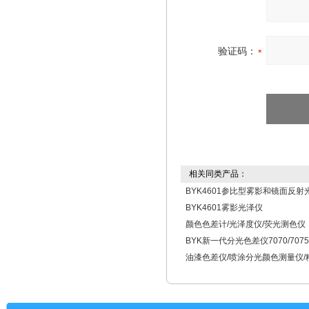
验证码：
相关同类产品：
BYK4601参比型雾影和镜面反射
BYK4601雾影光泽仪
颜色色差计/光泽度仪/荧光测色仪
BYK新一代分光色差仪7070/7075
油漆色差仪/喷涂分光颜色测量仪/