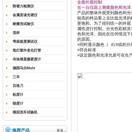
全面外观控制
附着力检测仪
在一台仪器上测量颜色和光泽
产品的整体外观受到颜色和光
金属直读光谱仪
较高的样品看上去比低光泽的
更饱和。为了得到统一的外观
耐擦洗试验仪
属性进行控制。分光色彩精灵
流杯
色和光泽。因此在任何情况下
的原因。
弯曲挺度测试仪
■
同时显示颜色（
45/0
或积分
■
符合标准
氙灯紫外老化灯管
■
设定颜色和光泽允差可在生
布洛维显微硬度计
德国马尔Mahr
三丰
百格刀
粘度计
细度计
模拟洗车试验机
推荐产品
更多...