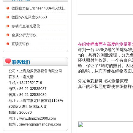
德国仪力信Erichsen430P电动划格试验仪
德国byk光泽度仪4563
移动式直读光谱仪
金属分析光谱仪
直读光谱仪
在织物样表面有高度的测量重
评判一台
45/0
仪器的关键标准
*的，具有的测量原理，分
环状照射的仪器。一个有白色
联系我们
舱，保证了*均匀的照射。因
公司：上海鼎振仪器设备有限公司
的影响，从而即使在织物表面
联系人：谢文清
分光色彩精灵
45/0
测量原理
手机：13472521719
真正的环状照射即使在织物样
电话：86-21-32535037
传真：86-21-32535039
地址：上海市嘉定区德富路1198号
803室太湖世家国际大厦
邮编：200070
网址：
www.dingzhi2000.com
邮箱：
xiewenqing@shdzyq.com