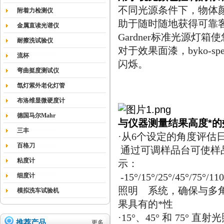
不同光源条件下，物体
附着力检测仪
助于随时随地获得可靠客
金属直读光谱仪
Gardner
标准光源灯箱使
耐擦洗试验仪
对于效果面漆，byko-spec
流杯
闪烁。
弯曲挺度测试仪
氙灯紫外老化灯管
布洛维显微硬度计
德国马尔Mahr
与仪器测量结果高度*
三丰
个设定的角度评估
·
从6
百格刀
通过可调样品台可使样
粘度计
示：
细度计
-15°/15°/25°/45°/75°/110
照明
系统，确保与多
模拟洗车试验机
果具有的*性
、
和
直射光
·
15°
45°
75°
推荐产品
更多...