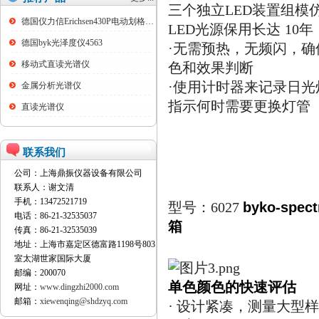
装置组模
三个独立LED
德国仪力信Erichsen430P电动划格试验仪
光源保用长达
年
LED
10
德国byk光泽度仪4563
·
无需预热，无频闪，确
移动式直读光谱仪
色和效果判断
·
使用计时器来记录日光
金属分析光谱仪
指示何时需要更换灯管
直读光谱仪
联系我们
公司：上海鼎振仪器设备有限公司
联系人：谢文清
手机：13472521719
byko-spec
型号：
6027
电话：86-21-32535037
箱
传真：86-21-32535039
地址：上海市嘉定区德富路1198号803
室太湖世家国际大厦
邮编：200070
单色颜色的快速评估
网址：
www.dingzhi2000.com
邮箱：
xiewenqing@shdzyq.com
·
设计紧凑，测量大型样