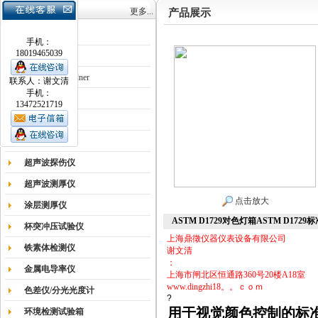
产品目录
更多...
产品展示
涂膜机
手机：
18019465039
德国Erichsen
德国BYK-Gardner
联系人：谢文清
手机：
英国Elcometer
13472521719
耐磨试验机
色差仪光泽仪
超声波探伤仪
超声波测厚仪
点击放大
涂层测厚仪
ASTM D1729对色灯箱ASTM D172
杯突冲压试验仪
上海鼎徵仪器仪表设备有限公司
铁素体检测仪
谢文清
：
金属电导率仪
上海市闸北区恒通路360号20楼A18室
www.dingzhi18。。ｃｏｍ
色差仪/分光光度计
?
用于视觉颜色控制的标
环境检测试验箱