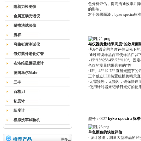
色分析评估，提高沟通效率并降低产
附着力检测仪
的影响。
对于效果面漆，byko-spectra
标
金属直读光谱仪
耐擦洗试验仪
流杯
与仪器测量结果高度*的效果面
弯曲挺度测试仪
·
从6
个设定的角度评估日光下的
氙灯紫外老化灯管
通过可调样品台可使样品在以
-15°/15°/25°/45°/75°/110°
。固定
布洛维显微硬度计
色仪的测量结果具有的*性
·
15°
、
45°
和
75°
直射光照下的
德国马尔Mahr
三个独立LED
装置组模仿晴天直
·
无需预热，无频闪，确保快速
三丰
·
使用计时器来记录日光灯的使
百格刀
粘度计
细度计
型号：
6027
byko-spectra
标准
模拟洗车试验机
单色颜色的快速评估
·
设计紧凑，测量大型样品的经
推荐产品
更多...