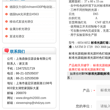
观察面积： 37 x 60 x 33 cm
·
在中性色的环境下比对标准和
德国仪力信Erichsen430P电动划格试验仪
·
三种不同控制的光源：
日光
D65
德国byk光泽度仪4563
白炽灯光 A
移动式直读光谱仪
百货商场灯光 CWF
或
TL8
·
使用独立开关控制每个光源
金属分析光谱仪
·
可在数分钟内完成安装，无需
·
用于实验室和生产部
直读光谱仪
型号：
6054 6052
标准光源灯箱 
准：
ASTM D 1729
ISO 3668 (ac
联系我们
标准光源箱|标准光源对色灯箱|
标准光源箱|标准光源对色灯箱|
公司：上海鼎振仪器设备有限公司
联系人：谢文清
产品相关关键字：
标准光源箱|
手机：13472521719
效果灯箱
标准光源效果灯箱
电话：86-21-32535037
如果你对
BYK标准光源箱|标
系：
传真：86-21-32535039
地址：上海市嘉定区德富路1198号
803室太湖世家国际大厦
产品：
邮编：200070
网址：
www.dingzhi2000.com
邮箱：
xiewenqing@shdzyq.com
您的单位：