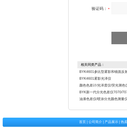
验证码：
相关同类产品：
BYK4601参比型雾影和镜面反
BYK4601雾影光泽仪
颜色色差计/光泽度仪/荧光测色
BYK新一代分光色差仪7070/70
油漆色差仪/喷涂分光颜色测量仪
首页
|
公司简介
|
产品展示
|
热