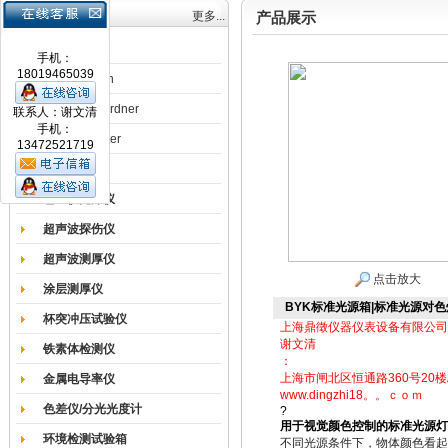
产品目录
更多...
产品展示
涂膜机
手机：
18019465039
德国Erichsen
德国BYK-Gardner
联系人：谢文清
手机：
英国Elcometer
13472521719
耐磨试验机
色差仪光泽仪
超声波探伤仪
超声波测厚仪
点击放大
涂层测厚仪
BYK标准光源箱|标准光源对
杯突冲压试验仪
上海鼎徵仪器仪表设备有限公司
谢文清
铁素体检测仪
：
上海市闸北区恒通路360号20楼
金属电导率仪
www.dingzhi18。。ｃｏｍ
色差仪/分光光度计
?
用于视觉颜色控制的标准光源灯
环境检测试验箱
不同光源条件下，物体颜色看起