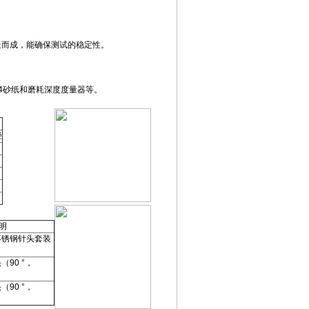
造而成，能确保测试的稳定性。
-14砂纸和磨耗深度度量器等。
径
明
不锈钢针头套装
90 °，
90 °，