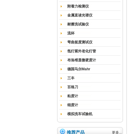
附着力检测仪
金属直读光谱仪
耐擦洗试验仪
流杯
弯曲挺度测试仪
氙灯紫外老化灯管
布洛维显微硬度计
德国马尔Mahr
三丰
百格刀
粘度计
细度计
模拟洗车试验机
推荐产品
更多...