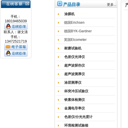
产品目录
更多...
涂膜机
手机：
18019465039
德国Erichsen
德国BYK-Gardner
联系人：谢文清
手机：
英国Elcometer
13472521719
耐磨试验机
色差仪光泽仪
超声波探伤仪
超声波测厚仪
涂层测厚仪
杯突冲压试验仪
铁素体检测仪
金属电导率仪
色差仪/分光光度计
环境检测试验箱