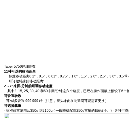
Taber 5750详细参数
11种可选的移动距离
·标准移动距离0.2"，0.5"，0.61"，0.75"，1.0"，1.5"，2.0"，2.5"，3.0"，3.5"和4
·可订做特殊的移动距离"
2～75来回/分钟的可调移动速度
其中2, 15, 25, 30, 40 和60来回/分钟这六个速度，已经在操作面板上预设了6个
可设置转数
· 可zui多设置 999,999 转（注意，磨头橡皮在此期间可能需要更换）
可选择载重
· 标准载重范围从350g 到2100g ( 一般随机配置250g重量的砝码3个。) · 各种