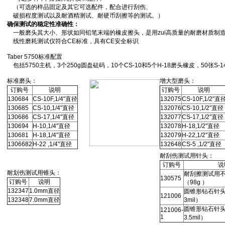
（可选的样品固定及其它可选配件，配合进行刮伤、
破损程度测试以及耐酒精测试、耐硬币刮擦等的测试。）
确保测试的稳定性准确性：
一般磨头其大小、形状如同铅笔末端的橡皮擦头，是用zui高质量的耐磨材质制
线性磨耗测试仪符合CE标准，具有CE安全标识
Taber 5750标准配置
包括5750主机，3个250g圆盘砝码，10个CS-10和5个H-18磨头橡皮，50张S
标准磨头：
增大型磨头：
订购号
说明
订购号
说明
130684
CS-10F,1/4"直径
132075
CS-10F,1/2"直
130685
CS-10,1/4"直径
132076
CS-10,1/2"直径
130686
CS-17,1/4"直径
132077
CS-17,1/2"直径
130694
H-10,1/4"直径
132078
H-18,1/2"直径
130681
H-18,1/4"直径
132079
H-22,1/2"直径
1306682
H-22 ,1/4"直径
132648
CS-5 ,1/2"直径
耐刮伤测试用针头：
订购号
说
耐划伤测试用锥头：
耐刮擦测试用
130575
订购号
说明
（98g ）
132347
1.0mm直径
圆锥形钻石针头（
121006
132348
7.0mm直径
3mil）
圆锥形钻石针头（
121006-
1
3.5mil）