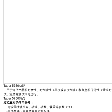
Taber 5750功能
用于评估产品的耐磨性、耐刮擦性（单次或多次刮擦）和颜色的传递性（通常耐
试、湿磨耗测试均可进行。
Taber 5750特点
模拟真实的使用条件：
-可设置移动距离、转速、转数、载重等参数（注1）
-可选多种不同的磨耗介质和配件、