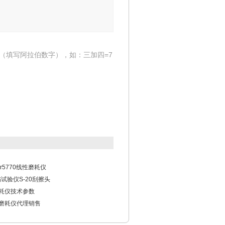
（填写阿拉伯数字），如：三加四=7
ber5770线性磨耗仪
刮伤试验仪S-20刮擦头
荡磨耗仪技术参数
直线磨耗仪代理销售