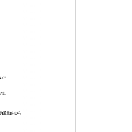
.0"
按钮。
可选的重量的砝码