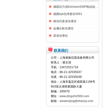
德国仪力信Erichsen430P电动划格试验仪
德国byk光泽度仪4563
移动式直读光谱仪
金属分析光谱仪
直读光谱仪
联系我们
公司：上海鼎振仪器设备有限公司
联系人：谢文清
手机：13472521719
电话：86-21-32535037
传真：86-21-32535039
地址：上海市嘉定区德富路1198号
803室太湖世家国际大厦
邮编：200070
网址：
www.dingzhi2000.com
邮箱：
xiewenqing@shdzyq.com