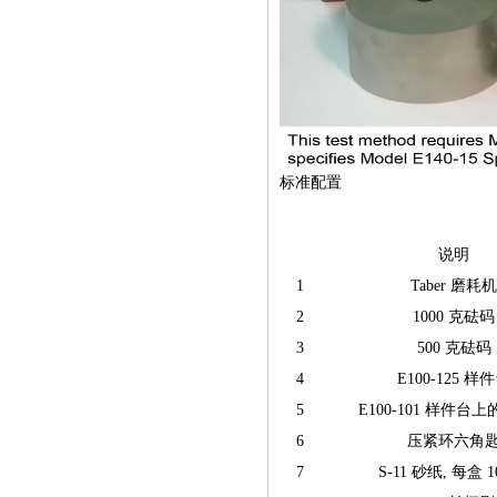
标准配置
说明
1
Taber 磨耗
2
1000 克砝码
3
500 克砝码
4
E100-125 样
5
E100-101 样件台
6
压紧环六角
7
S-11 砂纸, 每盒 1