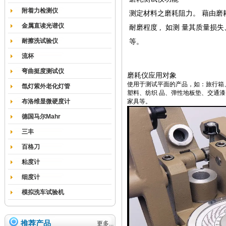
附着力检测仪
测定材料之磨耗阻力。 藉由磨
金属直读光谱仪
耐磨程度 , 如测 量其质量损
耐擦洗试验仪
等。
流杯
弯曲挺度测试仪
磨耗仪应用对象
使用于测试平面的产品，如：旅行箱
氙灯紫外老化灯管
塑料、纺织 品、弹性地板垫、交通
布洛维显微硬度计
家具等。
德国马尔Mahr
三丰
百格刀
粘度计
细度计
模拟洗车试验机
推荐产品
更多...