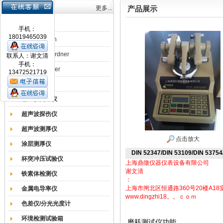
产品目录
更多...
产品展示
涂膜机
手机：
18019465039
德国Erichsen
德国BYK-Gardner
联系人：谢文清
手机：
英国Elcometer
13472521719
耐磨试验机
色差仪光泽仪
超声波探伤仪
超声波测厚仪
点击放大
涂层测厚仪
DIN 52347/DIN 53109/DIN 53
杯突冲压试验仪
上海鼎徵仪器仪表设备有限公司
谢文清
铁素体检测仪
：
上海市闸北区恒通路360号20楼A18
金属电导率仪
www.dingzhi18。。ｃｏｍ
色差仪/分光光度计
环境检测试验箱
磨耗测试仪功能