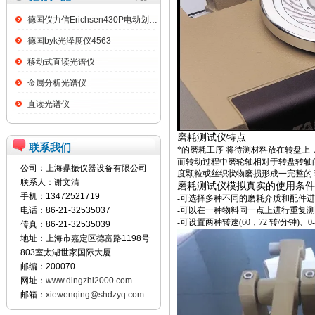
德国仪力信Erichsen430P电动划格试验仪
德国byk光泽度仪4563
移动式直读光谱仪
金属分析光谱仪
直读光谱仪
磨耗测试仪特点
联系我们
*的磨耗工序 将待测材料放在转盘
而转动过程中磨轮轴相对于转盘转轴的
公司：上海鼎振仪器设备有限公司
度颗粒或丝织状物磨损形成一完整的 
联系人：谢文清
磨耗测试仪模拟真实的使用条件
手机：13472521719
-可选择多种不同的磨耗介质和配件
电话：86-21-32535037
-可以在一种物料同一点上进行重复测试，
-可设置两种转速(60，72 转/分钟)、0-500
传真：86-21-32535039
地址：上海市嘉定区德富路1198号
803室太湖世家国际大厦
邮编：200070
网址：
www.dingzhi2000.com
邮箱：
xiewenqing@shdzyq.com