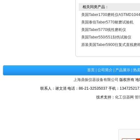
相关同类产品：
美国Taber1700磨耗仪ASTMD104
美国泰伯Taber5770耐磨试验机
美国Taber5770线性磨耗仪
美国Taber550/551刮伤试验仪
原装美国Taber5900往复式直线磨
首页
|
公司简介
|
产品展示
|
热
上海鼎振仪器设备有限公司
版权所有 地
联系人：谢文清 电话：86-21-32535037 手机：1347252171
技术支持：
化工仪器网
管