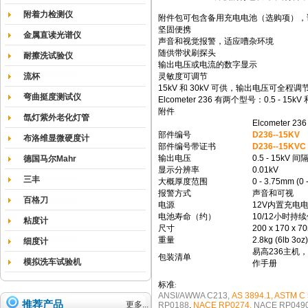
附着力检测仪
附件包可包含备用充电电池（选购项），
坚固便携
金属直读光谱仪
声音和视觉报警，适应嘈杂环境
随供带状刷探头
耐擦洗试验仪
输出电压或电流的数字显示
流杯
灵敏度可调节
15kV 和 30kV 可供，输出电压可全程调
弯曲挺度测试仪
Elcometer 236 有两个型号：0.5 -
附件
氙灯紫外老化灯管
Elcometer 
部件编号
D236--15KV
布洛维显微硬度计
部件编号带证书
D236--15KVC
输出电压
0.5 - 15kV 间
德国马尔Mahr
显示分辨率
0.01kV
三丰
大概厚度范围
0 - 3.75mm (0 
报警方式
声音和可视
百格刀
电源
12V内置充电
电池寿命（约）
10/12小时
粘度计
尺寸
200 x 170 x 70
重量
2.8kg (6lb 3oz)
细度计
易高236主机，
包装清单
模拟洗车试验机
作手册
标准
:
ANSI/AWWA C213,
AS 3894.1, ASTM C 
推荐产品
更多...
RP0188
,
NACE RP0274,
NACE RP049