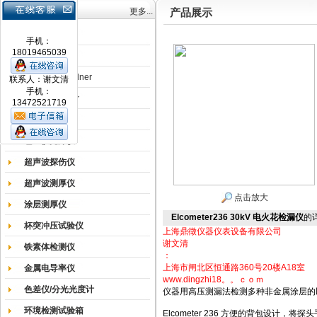
产品目录
更多...
产品展示
涂膜机
手机：
18019465039
德国Erichsen
德国BYK-Gardner
联系人：谢文清
手机：
英国Elcometer
13472521719
耐磨试验机
色差仪光泽仪
超声波探伤仪
超声波测厚仪
点击放大
涂层测厚仪
Elcometer236 30kV 电火花检漏仪
的
杯突冲压试验仪
上海鼎徵仪器仪表设备有限公司
谢文清
铁素体检测仪
：
上海市闸北区恒通路360号20楼A18室
金属电导率仪
www.dingzhi18。。ｃｏｍ
色差仪/分光光度计
仪器用高压测漏法检测多种非金属涂层的
环境检测试验箱
Elcometer 236 方便的背包设计