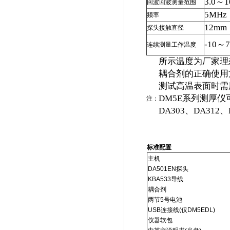
3.0～
回波回波测量范围
5MHz
频率
12mm
探头接触直径
-10～
连续测量工作温度
所示温度为厂家理
耦合剂的正确使用
测试高温表面时需
DM5E系列测厚仪
注：
DA303、DA312、
标准配置
主机
DA501EN探头
KBA533导线
耦合剂
两节5号电池
USB连接线(仅DM5EDL)
仪器软包