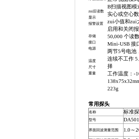
B扫描视图模式：
zui后读数
实心或空心数
显示
zui小值和zu
报警设置
启用和关闭报
50,000 个
存储
接口
Mini-USB
电源
两节5号电池
连续不工作 5
温度
择
尺寸
工作温度：-1
重量
138x75x32m
223g
常用探头
标准
名称
DA50
型号
1.0～
界面回波测量范围