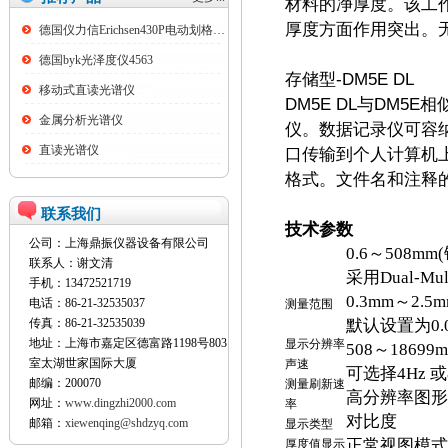
材料的净厚度。该工
厚度方面作用突出。
德国仪力信Erichsen430P电动划格试验仪
德国byk光泽度仪4563
存储型-DM5E DL
移动式直读光谱仪
DM5E DL与DM
金属分析光谱仪
仪。数据记录仪可容纳多达
直读光谱仪
口传输到个人计算机上。也
格式。文件名和注释
联系我们
技术参数
公司：上海鼎振仪器设备有限公司
0.6～508
联系人：谢文清
采用Dual-M
手机：13472521719
0.3mm～2.5m
电话：86-21-32535037
测量范围
传真：86-21-32535039
默认设置为0.0
地址：上海市嘉定区德富路1198号803
显示分辨率
508～18699m
室太湖世家国际大厦
声速
可选择4Hz 
邮编：200070
测量刷新速
高分辨率图形 L
网址：
www.dingzhi2000.com
率
对比度
邮箱：
xiewenqing@shdzyq.com
显示类型
正常视图模式：
厚度值显示