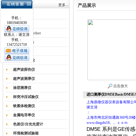
产品目录
更多...
产品展示
涂膜机
手机：
18019465039
德国Erichsen
德国BYK-Gardner
联系人：谢文清
手机：
英国Elcometer
13472521719
耐磨试验机
色差仪光泽仪
超声波探伤仪
超声波测厚仪
点击放大
涂层测厚仪
进口测厚仪DM5EBasic/DM5E/
杯突冲压试验仪
上海鼎徵仪器仪表设备有限公
铁素体检测仪
谢文清
：
金属电导率仪
上海市闸北区恒通路360号20楼
www.dingzhi18。。ｃｏｍ
色差仪/分光光度计
DM5E 系列是GE
环境检测试验箱