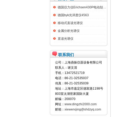
德国仪力信Erichsen430P电动划格试验仪
德国byk光泽度仪4563
移动式直读光谱仪
金属分析光谱仪
直读光谱仪
联系我们
公司：上海鼎振仪器设备有限公司
联系人：谢文清
手机：13472521719
电话：86-21-32535037
传真：86-21-32535039
地址：上海市嘉定区德富路1198号
803室太湖世家国际大厦
邮编：200070
网址：
www.dingzhi2000.com
邮箱：
xiewenqing@shdzyq.com