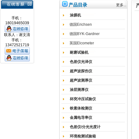
产品目录
更多...
涂膜机
手机：
18019465039
德国Erichsen
德国BYK-Gardner
联系人：谢文清
手机：
英国Elcometer
13472521719
耐磨试验机
色差仪光泽仪
超声波探伤仪
超声波测厚仪
涂层测厚仪
杯突冲压试验仪
铁素体检测仪
金属电导率仪
色差仪/分光光度计
环境检测试验箱