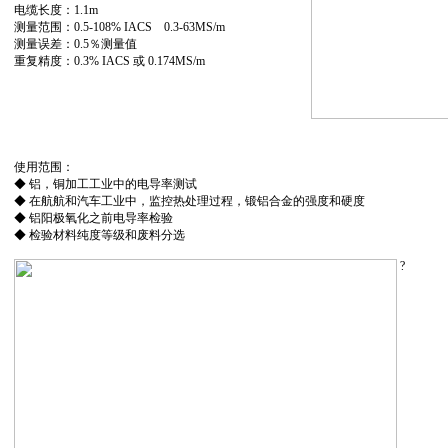
电缆长度：1.1m
测量范围：0.5-108% IACS 0.3-63MS/m
测量误差：0.5％测量值
重复精度：0.3% IACS 或 0.174MS/m
使用范围：
◆ 铝，铜加工工业中的电导率测试
◆ 在航航和汽车工业中，监控热处理过程，锻铝合金的强度和硬度
◆ 铝阳极氧化之前电导率检验
◆ 检验材料纯度等级和废料分选
?