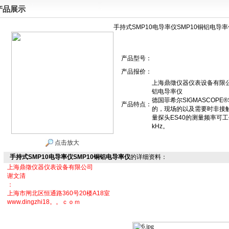
产品展示
手持式SMP10电导率仪SMP10铜铝电导率
产品型号：
产品报价：
上海鼎徵仪器仪表设备有限公
铝电导率仪
德国菲希尔SIGMASCOP
产品特点：
的，现场的以及需要时非接
量探头ES40的测量频率可工作在60 
kHz。
点击放大
手持式SMP10电导率仪SMP10铜铝电导率仪
的详细资料：
上海鼎徵仪器仪表设备有限公司
谢文清
：
上海市闸北区恒通路360号20楼A18室
www.dingzhi18。。ｃｏｍ