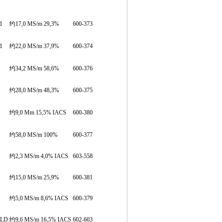
11
约17,0 MS/m 29,3%
600-373
51
约22,0 MS/m 37,9%
600-374
约34,2 MS/m 58,6%
600-376
约28,0 MS/m 48,3%
600-375
约9,0 Mm 15,5% IACS
600-380
约58,0 MS/m 100%
600-377
约2,3 MS/m 4,0% IACS
603-558
约15,0 MS/m 25,9%
600-381
约5,0 MS/m 8,6% IACS
600-379
OLD
约9,6 MS/m 16,5% IACS
602-603