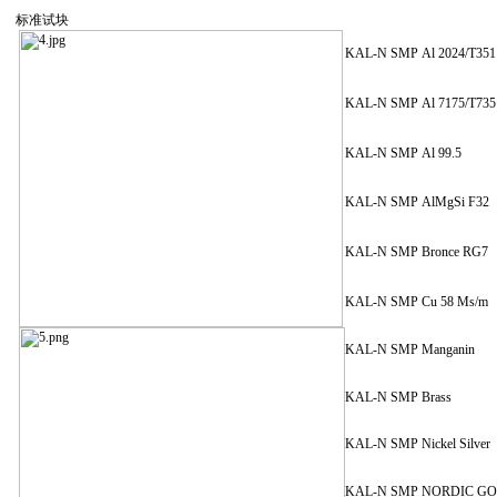
标准试块
KAL-N SMP Al 2024/T35
KAL-N SMP Al 7175/T73
KAL-N SMP Al 99.5
KAL-N SMP AlMgSi F32
KAL-N SMP Bronce RG7
KAL-N SMP Cu 58 Ms/m
KAL-N SMP Manganin
KAL-N SMP Brass
KAL-N SMP Nickel Silver
KAL-N SMP NORDIC G