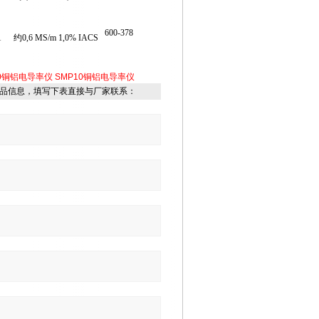
600-378
1
约0,6 MS/m 1,0% IACS
10铜铝电导率仪
SMP10铜铝电导率仪
品信息，填写下表直接与厂家联系：