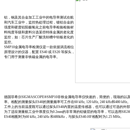
铝，铜及其合金加工工业中的电导率测试在航
和汽车工业中，监控热处理过程，锻铝合金的
强度和硬度铝阳极氧化之前电导率检验检验材
料纯度等级和废料分选某些特殊金属的老化度
监控，如：芯片生产厂酸洗钽槽中钽板老化的
监控。
SMP10金属电导率检测仪是一款依据涡流相位
原理设计的仪器，配置 ES40 或 ES20 等探头，
专门用于测量非铁磁金属的电导率。
德国菲希尔SIGMASCOPE®SMP10非铁金属电导率仪快速的，简便的，现场
率。相配的测量探头ES40的测量频率可工作在60 kHz, 120 kHz, 240 kHz和4
工件上的当前温度既可以通过探头ES40内置的温度传感器，也可以通过可选的外
为了适应测量航工业中厚度仅为0.2mm的非常薄的铝镀层的电导率，可以选用SIGMASC
ES40相配时为60 kHz, 240 kHz 和480kHz，与探头ES40-HF相配时为1.25 MHz。