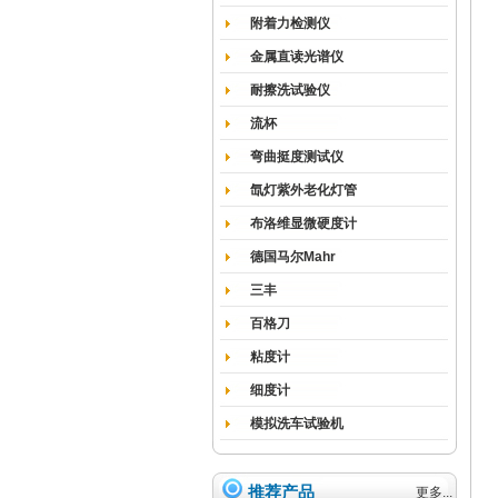
附着力检测仪
金属直读光谱仪
耐擦洗试验仪
流杯
弯曲挺度测试仪
氙灯紫外老化灯管
布洛维显微硬度计
德国马尔Mahr
三丰
百格刀
粘度计
细度计
模拟洗车试验机
推荐产品
更多...