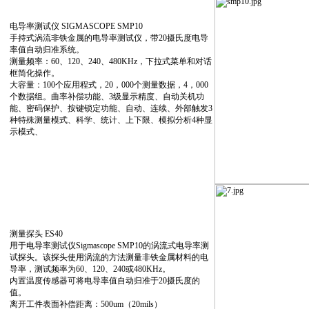
电导率测试仪 SIGMASCOPE SMP10
手持式涡流非铁金属的电导率测试仪，带20摄氏度电导
率值自动归准系统。
测量频率：60、120、240、480KHz，下拉式菜单和对话
框简化操作。
大容量：100个应用程式，20，000个测量数据，4，000
个数据组。曲率补偿功能、3级显示精度、自动关机功
能、密码保护、按键锁定功能、自动、连续、外部触发3
种特殊测量模式、科学、统计、上下限、模拟分析4种显
示模式、
测量探头 ES40
用于电导率测试仪Sigmascope SMP10的涡流式电导率测
试探头。该探头使用涡流的方法测量非铁金属材料的电
导率，测试频率为60、120、240或480KHz。
内置温度传感器可将电导率值自动归准于20摄氏度的
值。
离开工件表面补偿距离：500um（20mils）