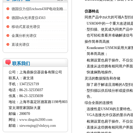
德国仪力信Erichsen430P电动划格试验仪
仪器特点
同类产品中zui大的可视A 型
德国byk光泽度仪4563
USM36中的一个重大改进就是
移动式直读光谱仪
·
型扫描、使其成为同类产品中
也可轻松查看并准确解读信号
金属分析光谱仪
操作简单而高效
直读光谱仪
Krautkramer USM3
·
简单而高效；
检测设置也易于操作。不仅仅供
联系我们
·
直接从这些拥有相同用户界面
公司：上海鼎振仪器设备有限公司
快速娴熟地操作。
联系人：谢文清
灵活的数据报告和存储
手机：13472521719
除了易于解读且清晰的A型扫
电话：86-21-32535037
·
型扫描以供后续分析或提供检验
传真：86-21-32535039
告。
地址：上海市嘉定区德富路1198号803
综合全面的连接性
室太湖世家国际大厦
连接性是USM36的主要特
·
邮编：200070
VGA连接允许仪器的显示内
网址：
www.dingzhi2000.com
检测设置也易于操作。不仅仅供
邮箱：
xiewenqing@shdzyq.com
·
直接从这些拥有相同用户界面