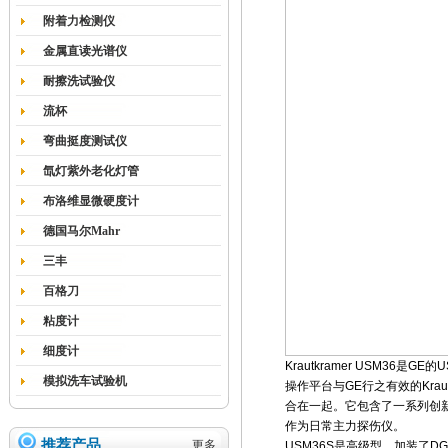
附着力检测仪
金属直读光谱仪
耐擦洗试验仪
流杯
弯曲挺度测试仪
氙灯紫外老化灯管
布洛维显微硬度计
德国马尔Mahr
三丰
百格刀
粘度计
细度计
Krautkramer USM36是
模拟洗车试验机
操作平台与GE行之有效的Krau
合在一起。它包含了一系列创新
作为日常主力探伤仪。
推荐产品
更多...
USM36S是高级型，加装了D