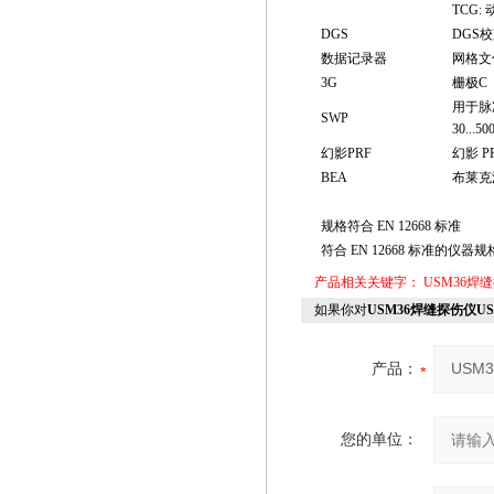
TCG: 
DGS
DGS校
数据记录器
网格文
3G
栅极C
用于脉
SWP
30...
幻影PRF
幻影 
BEA
布莱克
规格符合 EN 12668 标准
符合 EN 12668 标准的仪
产品相关关键字：
USM36焊
如果你对
USM36焊缝探伤仪U
产品：
您的单位：