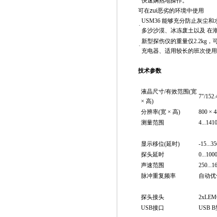
快速娴熟地操作。
可在zui恶劣的环境中使用
USM36 能够充分防止灰尘和水
·
多沙沙漠、冰冻废土以及 在
新型探伤仪的重量仅2.2kg
·
充电器、适用较长的班次使用
技术参数
显示屏幕
液晶尺寸/有效范围(宽
7"/152.
× 高)
分辨率(宽 × 高)
800 ×
测量范围
4...1
显示屏
显示移位(延时)
-15...3
探头延时
0...100
声速范围
250...1
脉冲重复频率
自动优
接头
探头接头
2xLEM
USB接口
USB 