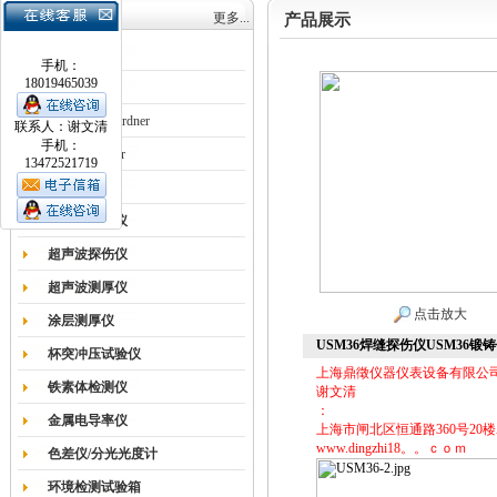
产品目录
更多...
产品展示
涂膜机
手机：
18019465039
德国Erichsen
德国BYK-Gardner
联系人：谢文清
手机：
英国Elcometer
13472521719
耐磨试验机
色差仪光泽仪
超声波探伤仪
超声波测厚仪
点击放大
涂层测厚仪
USM36焊缝探伤仪USM36锻
杯突冲压试验仪
上海鼎徵仪器仪表设备有限公
铁素体检测仪
谢文清
：
金属电导率仪
上海市闸北区恒通路360号20楼
www.dingzhi18。。ｃｏｍ
色差仪/分光光度计
环境检测试验箱