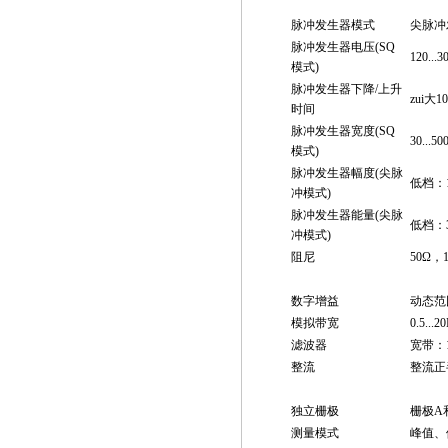
脉冲发生器
脉冲发生器模式
尖脉冲
脉冲发生器电压(SQ
120.
模式)
脉冲发生器下降/上升
zui大10
时间
脉冲发生器宽度(SQ
30...
模式)
脉冲发生器幅度(尖脉
低档：1
冲模式)
脉冲发生器能量(尖脉
低档：3
冲模式)
阻尼
50Ω，1
脉冲发生器
数字增益
动态范围
模拟带宽
0.5...
滤波器
宽带：1-5
整流
整流正
栅极
独立栅极
栅极A
测量模式
峰值、