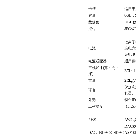
存储器
卡槽
适用于
容量
8GB，
数据集
UGO
报告
JPG或
概述
锂离子
电池
充电方
充电电
电源适配器
通用供电单
主机尺寸(宽 × 高 ×
255 × 1
深)
重量
2.2kg
保加利
语言
利语、
外壳
符合IEC
工作温度
-10...5
选件
AWS
AWS 
DAC校
DAC/JISDAC/CNDAC
ASMEI