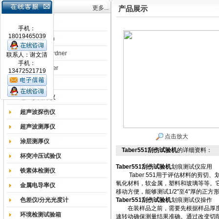
产品目录
更多...
产品展示
涂膜机
手机：
18019465039
德国Erichsen
德国BYK-Gardner
联系人：谢文清
手机：
英国Elcometer
13472521719
耐磨试验机
色差仪光泽仪
超声波探伤仪
超声波测厚仪
点击放大
涂层测厚仪
Taber551刮伤试验机
的详细资料：
杯突冲压试验仪
Taber551刮伤试验机
划痕测试仪应用
铁素体检测仪
Taber 551用于评估材料的剪切
氧化材料，软金属，塑料和玻璃等等。它
金属电导率仪
移动方便，能够测试1/2"至4"厚的正
色差仪/分光光度计
Taber551刮伤试验机
划痕测试仪操作
在装样品之前，需要先根据样品厚度调
环境检测试验箱
速转动确保测量结果准确。通过改变切