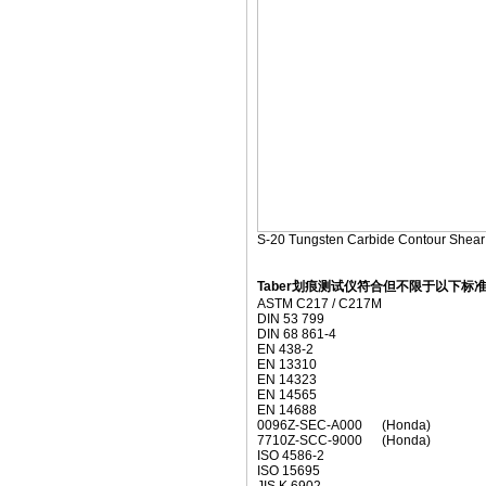
S-20 Tungsten Carbide Contour Shear
Taber划痕测试仪符合但不限于以下标
ASTM C217 / C217M
DIN 53 799
DIN 68 861-4
EN 438-2
EN 13310
EN 14323
EN 14565
EN 14688
0096Z-SEC-A000
(Honda)
7710Z-SCC-9000
(Honda)
ISO 4586-2
ISO 15695