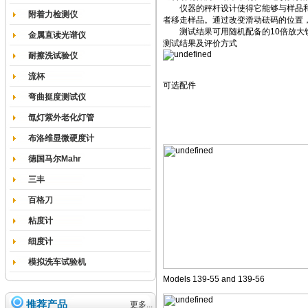
仪器的秤杆设计使得它能够与样品和转
附着力检测仪
者移走样品。通过改变滑动砝码的位置，
测试结果可用随机配备的10倍放大镜
金属直读光谱仪
测试结果及评价方式
耐擦洗试验仪
流杯
可选配件
弯曲挺度测试仪
氙灯紫外老化灯管
布洛维显微硬度计
德国马尔Mahr
三丰
百格刀
粘度计
细度计
模拟洗车试验机
Models 139-55 and 139-56
推荐产品
更多...