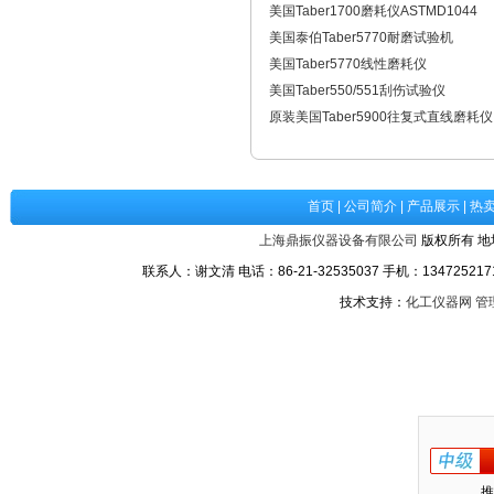
美国Taber1700磨耗仪ASTMD1044
美国泰伯Taber5770耐磨试验机
美国Taber5770线性磨耗仪
美国Taber550/551刮伤试验仪
原装美国Taber5900往复式直线磨耗仪
首页
|
公司简介
|
产品展示
|
热
上海鼎振仪器设备有限公司
版权所有 地
联系人：谢文清 电话：86-21-32535037 手机：1347252171
技术支持：
化工仪器网
管
推