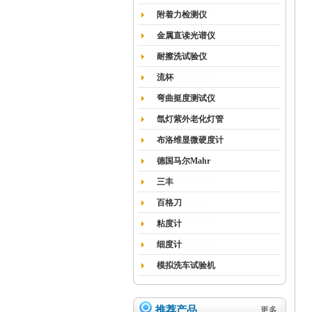
附着力检测仪
金属直读光谱仪
耐擦洗试验仪
流杯
弯曲挺度测试仪
氙灯紫外老化灯管
布洛维显微硬度计
德国马尔Mahr
三丰
百格刀
粘度计
细度计
模拟洗车试验机
推荐产品
更多...