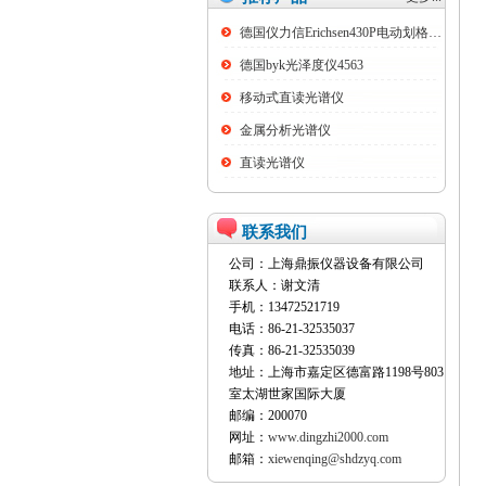
德国仪力信Erichsen430P电动划格试验仪
德国byk光泽度仪4563
移动式直读光谱仪
金属分析光谱仪
直读光谱仪
联系我们
公司：上海鼎振仪器设备有限公司
联系人：谢文清
手机：13472521719
电话：86-21-32535037
传真：86-21-32535039
地址：上海市嘉定区德富路1198号803
室太湖世家国际大厦
邮编：200070
网址：
www.dingzhi2000.com
邮箱：
xiewenqing@shdzyq.com