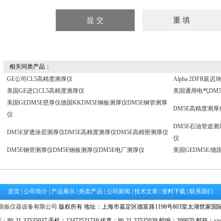
相关同类产品：
GE公司CL5高精度测厚仪
Alpha 2DFR
美国GE进口CL5高精度测厚仪
美国通用电气DM5
美国GEDM5E壁厚仪德国KKDM5E钢板测厚仪DM5E钢管测厚
DM5E高精度测厚
仪
DM5E石油管道测
DM5E穿透涂层测厚仪DM5E高精度测厚仪DM5E高精密测厚仪
仪
DM5E钢管测厚仪DM5E钢板测厚仪DM5E电厂测厚仪
美国GEDM5E/德
首页
|
公司简介
|
产品展示
|
热卖产品
|
公司新闻
|
技术文章
|
资料下载
|
联系我们
鼎振仪器设备有限公司
版权所有 地址：上海市嘉定区德富路1198号803室太湖世家国
21-32535037 手机：13472521719 传真：86-21-32535039 邮编：200070 邮箱：
xi