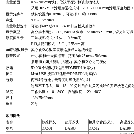
测量范围
0.6～508mm(铁)，取决于探头和被测物材质
采用Dual-Multi涂层穿透模式时，2.00～127.00mm(涂层厚度范围0.3
显示分辨率
默认设置为0.01mm ， 可选择0.01和0.1mm
声速
508～18699m/s
测量刷新速率
可选择4Hz 或8Hz，24Hz 扫描模式捕捉率
显示类型
高分辨率图形 LCD，64x128 像素，53.0mmx27.0mm，背光和可
厚度值显示
正常视图模式：5 位，10.6mm高
B扫描视图模式：5 位，2.55mm 高
zui后读数显示
实心或空心数字表示连接或未连接状态
报警设置
zui小值和zui大值报警，范围为0.25 mm～508 mm
启用和关闭报警时，读数在实心和空心之间变化
存储
50,000 个读数(只适用于DM5EDL测厚仪)
接口
Mini-USB 接口(只适用于DM5EDL测厚仪)
电源
两节5号电池，无背光时可使用60小时
连续不工作 5、10、15、30 分钟后自动关闭或始终开启状态之间
温度
工作温度：-10～50℃，存储温度：-20～60℃
尺寸
138x75x32mm
重量
223g
常用探头
名称
标准探头
超厚探头
超薄小管径探头
高温探
型号
DA501
DA503
DA512
DA590