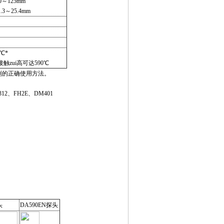
0～125mm
.3～25.4mm
4℃*
触zui高可达590℃
剂的正确使用方法。
2、FH2E、DM401
头
DA590EN探头