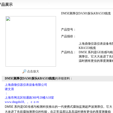
产品展示
DM5E测厚仪DA501探头KBA533线缆
产品型号：
产品报价：
上海鼎徵仪器仪表设备有限
KBA533线缆
产品特点：
DM5E 系列是GE传感
测厚仪。它大大改进了先
温时拥有更佳的厚度测量
点击放大
DM5E测厚仪DA501探头KBA533线缆
的详细资料：
上海鼎徵仪器仪表设备有限公司
谢文清
：
上海市闸北区恒通路360号20楼A18室
www.dingzhi18。。ｃｏｍ
DM5E 系列是GE传感与检测科技推出的一代便携式腐蚀监测超声波测厚仪。它大
大改进了先前腐蚀测厚仪的性能，在正常温度以及高温时拥有更佳的厚度测量稳