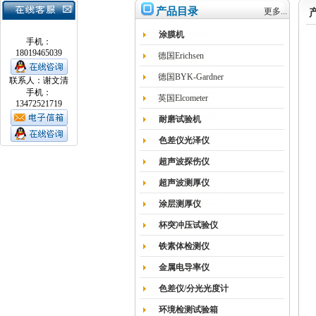
产品目录
更多...
涂膜机
手机：
18019465039
德国Erichsen
德国BYK-Gardner
联系人：谢文清
手机：
英国Elcometer
13472521719
耐磨试验机
色差仪光泽仪
超声波探伤仪
超声波测厚仪
涂层测厚仪
杯突冲压试验仪
铁素体检测仪
金属电导率仪
色差仪/分光光度计
环境检测试验箱