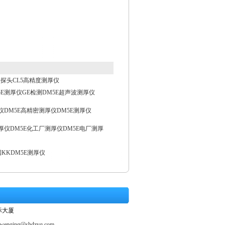
延迟块探头CL5高精度测厚仪
E测厚仪GE检测DM5E超声波测厚仪
仪DM5E高精密测厚仪DM5E测厚仪
厚仪DM5E化工厂测厚仪DM5E电厂测厚
国KKDM5E测厚仪
际大厦
ewenqing@shdzyq.com