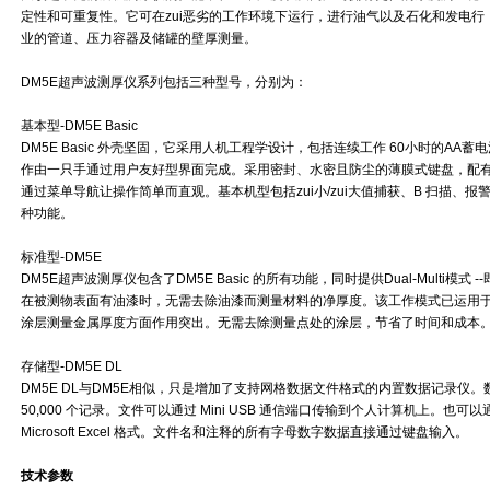
定性和可重复性。它可在zui恶劣的工作环境下运行，进行油气以及石化和发电行
业的管道、压力容器及储罐的壁厚测量。
DM5E超声波测厚仪系列包括三种型号，分别为：
基本型-DM5E Basic
DM5E Basic 外壳坚固，它采用人机工程学设计，包括连续工作 60小时的AA蓄
作由一只手通过用户友好型界面完成。采用密封、水密且防尘的薄膜式键盘，配有z
通过菜单导航让操作简单而直观。基本机型包括zui小/zui大值捕获、B 扫描、
种功能。
标准型-DM5E
DM5E超声波测厚仪包含了DM5E Basic 的所有功能，同时提供Dual-Multi模
在被测物表面有油漆时，无需去除油漆而测量材料的净厚度。该工作模式已运用于
涂层测量金属厚度方面作用突出。无需去除测量点处的涂层，节省了时间和成本
存储型-DM5E DL
DM5E DL与DM5E相似，只是增加了支持网格数据文件格式的内置数据记录仪
50,000 个记录。文件可以通过 Mini USB 通信端口传输到个人计算机上。也
Microsoft Excel 格式。文件名和注释的所有字母数字数据直接通过键盘输入。
技术参数