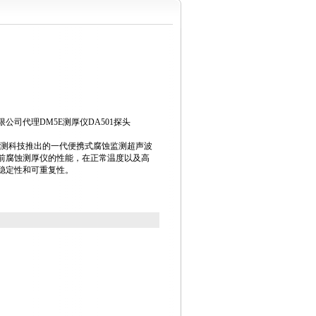
公司代理DM5E测厚仪DA501探头
与检测科技推出的一代便携式腐蚀监测超声波
前腐蚀测厚仪的性能，在正常温度以及高
稳定性和可重复性。