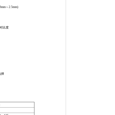
mm～2.5mm)
调对比度
选择
头