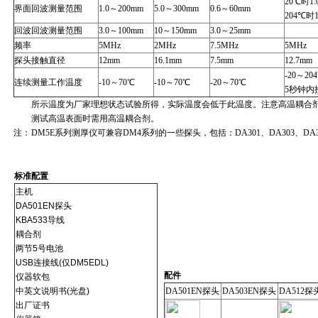
20℃时1.
界面回波测量范围
1.0～200mm
5.0～300mm
0.6～60mm
204℃时1
回波回波测量范围
3.0～100mm
10～150mm
3.0～25mm
频率
5MHz
2MHz
7.5MHz
5MHz
探头接触直径
12mm
16.1mm
7.5mm
12.7mm
-20～20
连续测量工作温度
-10～70℃
-10～70℃
-20～70℃
5秒钟内接
所示温度为厂家理想状态试验所得，实际温度会低于此温度。注意高温耦合
测试高温表面时需用高温耦合剂。
注：
DM5E系列测厚仪可兼容DM4系列的一些探头，包括：DA301、DA303、DA31
标准配置
主机
DA501EN探头
KBA533导线
耦合剂
两节5号电池
USB连接线(仅DM5EDL)
配件
仪器软包
中英文说明书(光盘)
DA501EN探头
DA503EN探头
DA512探
出厂证书