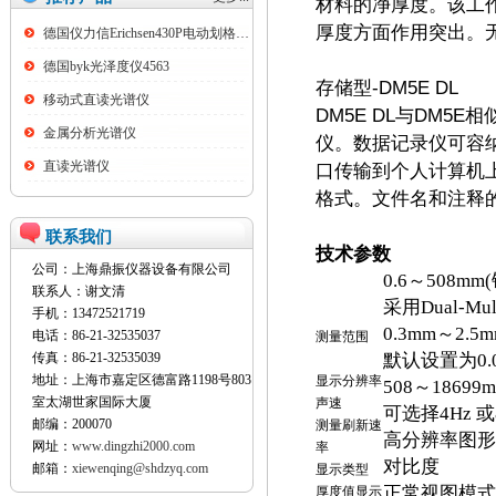
材料的净厚度。该工
厚度方面作用突出。
德国仪力信Erichsen430P电动划格试验仪
德国byk光泽度仪4563
存储型-DM5E DL
移动式直读光谱仪
DM5E DL与DM
金属分析光谱仪
仪。数据记录仪可容纳多达
直读光谱仪
口传输到个人计算机上。也
格式。文件名和注释
联系我们
技术参数
公司：上海鼎振仪器设备有限公司
0.6～508
联系人：谢文清
采用Dual-M
手机：13472521719
0.3mm～2.5m
电话：86-21-32535037
测量范围
传真：86-21-32535039
默认设置为0.0
地址：上海市嘉定区德富路1198号803
显示分辨率
508～18699m
室太湖世家国际大厦
声速
可选择4Hz 
邮编：200070
测量刷新速
高分辨率图形 L
网址：
www.dingzhi2000.com
率
对比度
邮箱：
xiewenqing@shdzyq.com
显示类型
正常视图模式：
厚度值显示