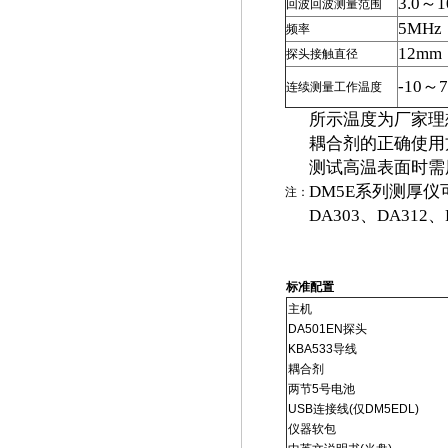
3.0～
回波回波测量范围
5MHz
频率
12mm
探头接触直径
-10～
连续测量工作温度
所示温度为厂家理
耦合剂的正确使用
测试高温表面时需
DM5E系列测厚仪
注：
DA303、DA312、
标准配置
主机
DA501EN探头
KBA533导线
耦合剂
两节5号电池
USB连接线(仅DM5EDL)
仪器软包