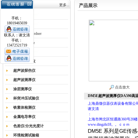
产品目录
更多...
产品展示
涂膜机
手机：
18019465039
德国Erichsen
德国BYK-Gardner
联系人：谢文清
手机：
英国Elcometer
13472521719
耐磨试验机
色差仪光泽仪
超声波探伤仪
超声波测厚仪
点击放大
涂层测厚仪
DM5E超声波测厚仪DA590高
杯突冲压试验仪
上海鼎徵仪器仪表设备有限公
铁素体检测仪
谢文清
：
金属电导率仪
上海市闸北区恒通路360号20楼
www.dingzhi18。。ｃｏｍ
色差仪/分光光度计
DM5E 系列是GE
环境检测试验箱