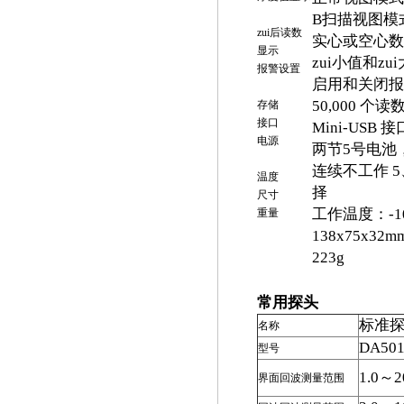
B扫描视图模式：
zui后读数
实心或空心数
显示
zui小值和zu
报警设置
启用和关闭报
50,000 个
存储
接口
Mini-USB
电源
两节5号电池
连续不工作 5
温度
择
尺寸
工作温度：-1
重量
138x75x32m
223g
常用探头
标准
名称
DA50
型号
1.0～
界面回波测量范围