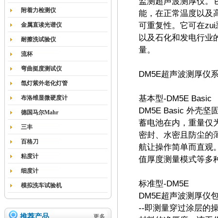
监测超声波测厚仪。
附着力检测仪
能，在正常温度以及
可重复性。它可在zu
金属直读光谱仪
以及石化和发电行业
耐擦洗试验仪
量。
流杯
弯曲挺度测试仪
DM5E超声波测厚仪
氙灯紫外老化灯管
基本型-DM5E Basic
布洛维显微硬度计
DM5E Basic 
德国马尔Mahr
蓄电池在内，重量仅为
三丰
密封、水密且防尘的薄
百格刀
航让操作简单而直观。基
粘度计
值厚度测量模式等多
细度计
标准型-DM5E
模拟洗车试验机
DM5E超声波测厚仪包含了
--即测量穿过涂层
推荐产品
更多...