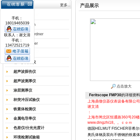
产品目录
更多...
产品展示
涂膜机
手机：
18019465039
德国Erichsen
德国BYK-Gardner
联系人：谢文清
手机：
英国Elcometer
13472521719
耐磨试验机
色差仪光泽仪
超声波探伤仪
超声波测厚仪
点击放大
涂层测厚仪
Feritscope FMP30
的详细资料
杯突冲压试验仪
上海鼎徵仪器仪表设备有限公司
谢文清
铁素体检测仪
：
上海市闸北区恒通路360号20楼
金属电导率仪
www.dingzhi18。。ｃｏｍ
色差仪/分光光度计
德国HELMUT FISCHER菲希
奥氏体钢及双向不锈钢的铁素体含
环境检测试验箱