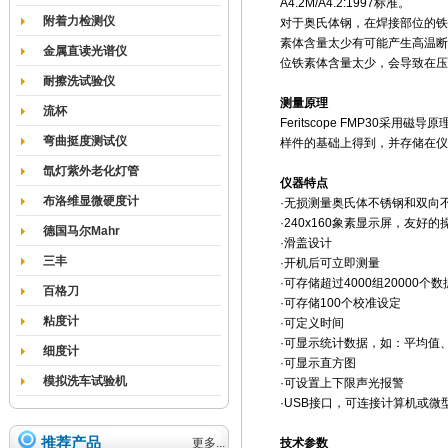
A4.2M/A4.2:1997标准。
附着力检测仪
对于奥氏体钢，在焊接部位的铁
素体含量太少有可能产生高温断
金属直读光谱仪
位铁素体含量太少，会导致在压
耐擦洗试验仪
测量原理
流杯
Feritscope FMP30
弯曲挺度测试仪
样件的基础上得到，并存储在仪
氙灯紫外老化灯管
仪器特点
布洛维显微硬度计
·无损测量奥氏体不锈钢和双向不锈
·240x160象素显示屏，友好的
德国马尔Mahr
·滑盖设计
三丰
·开机后可立即测量
·可存储超过4000组20000个数
百格刀
·可存储100个校准设定
粘度计
·可定义时间
·可显示统计数据，如：平均值、标
细度计
·可显示直方图
模拟洗车试验机
·可设置上下限声光报警
·USB接口，可连接计算机或微
推荐产品
更多...
技术参数