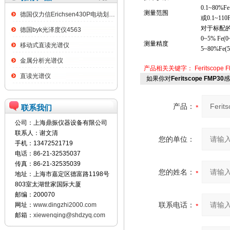
0.1~80%Fe
测量范围
德国仪力信Erichsen430P电动划格试验仪
或0.1~110
对于标配的F
德国byk光泽度仪4563
0~5% Fe(
测量精度
移动式直读光谱仪
5~80%Fe
金属分析光谱仪
产品相关关键字：
Feritscope 
直读光谱仪
如果你对
Feritscope FMP30
感
产品：
联系我们
公司：上海鼎振仪器设备有限公司
联系人：谢文清
您的单位：
手机：13472521719
电话：86-21-32535037
传真：86-21-32535039
您的姓名：
地址：上海市嘉定区德富路1198号
803室太湖世家国际大厦
邮编：200070
联系电话：
网址：
www.dingzhi2000.com
邮箱：
xiewenqing@shdzyq.com