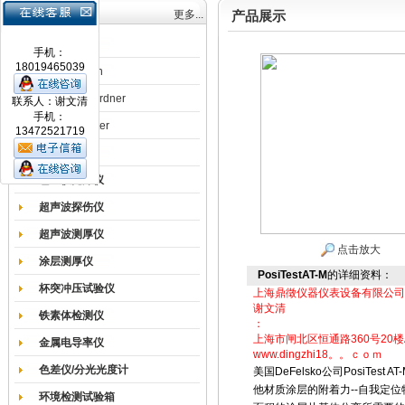
产品目录
更多...
产品展示
涂膜机
手机：
18019465039
德国Erichsen
德国BYK-Gardner
联系人：谢文清
手机：
英国Elcometer
13472521719
耐磨试验机
色差仪光泽仪
超声波探伤仪
超声波测厚仪
点击放大
涂层测厚仪
PosiTestAT-M
的详细资料：
杯突冲压试验仪
上海鼎徵仪器仪表设备有限公司
谢文清
铁素体检测仪
：
上海市闸北区恒通路360号20楼
金属电导率仪
www.dingzhi18。。ｃｏｍ
色差仪/分光光度计
美国DeFelsko公司PosiT
他材质涂层的附着力--自我定
环境检测试验箱