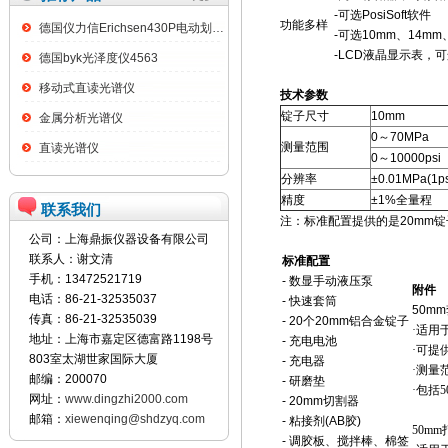
-
可选PosiSoft软件
功能多样
德国仪力信Erichsen430P电动划格试验仪
-
可选10mm、14mm
-
LCD液晶显示表，可选
德国byk光泽度仪4563
移动式直读光谱仪
技术参数
锭子尺寸
10mm
金属分析光谱仪
0～70MPa
测量范围
直读光谱仪
0～10000psi
分辨率
±0.01MPa(1ps
精度
±1%全量程
联系我们
注：标准配置提供的是20mm锭
公司：上海鼎振仪器设备有限公司
联系人：谢文清
标准配置
手机：13472521719
- 数显手动液压泵
附件
电话：86-21-32535037
- 快速套筒
50m
传真：86-21-32535039
- 20个20mm铝合金锭子
·适用
地址：上海市嘉定区德富路1198号
- 充电电池
·可提
803室太湖世家国际大厦
- 充电器
·测量范围
邮编：200070
- 研磨垫
·包括
网址：
www.dingzhi2000.com
- 20mm切割器
邮箱：
xiewenqing@shdzyq.com
- 粘接剂(AB胶)
50m
- 调胶板、搅拌棒、棉签