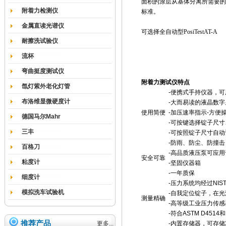
面积的涂层从基体分离所需要的拉力，
附着力检测仪
标准
。
金属直读光谱仪
可选择全自动型PosiTestAT-A
耐擦洗试验仪
流杯
弯曲挺度测试仪
附着力测试仪特点
氙灯紫外老化灯管
-
便携式手持仪器，可
布洛维显微硬度计
-
大而易读的液晶数字
使用简便
-
加压速率指示-方便
德国马尔Mahr
-
可按键选择锭子尺寸
三丰
-
可按照锭子尺寸自动
-
防雨、防尘、防撞击
百格刀
-
高品质液压泵可应用
安全可靠
粘度计
-
坚固仪器箱
-
一年质保
细度计
-
压力系统均经过NIS
模拟洗车试验机
-
自我定位锭子，在光
测量精确
-
高等级工业压力传感
-
符合ASTM D4514和
推荐产品
更多...
-
内置存储器，可存储2