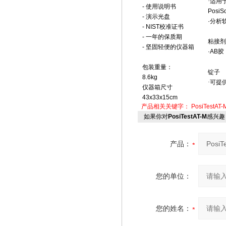
·适用
- 使用说明书
PosiSo
- 演示光盘
·分析
- NIST校准证书
- 一年的保质期
粘接剂
- 坚固轻便的仪器箱
·AB胶
包装重量：
锭子
8.6kg
·可提供
仪器箱尺寸
43x33x15cm
产品相关关键字：
PosiTestAT-
如果你对
PosiTestAT-M
感兴趣
产品：
您的单位：
您的姓名：