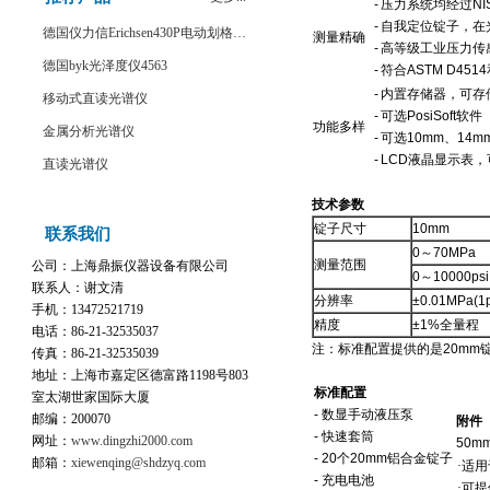
-
压力系统均经过NI
-
自我定位锭子，在
德国仪力信Erichsen430P电动划格试验仪
测量精确
-
高等级工业压力传
德国byk光泽度仪4563
-
符合ASTM D4514
-
内置存储器，可存储
移动式直读光谱仪
-
可选PosiSoft软件
功能多样
金属分析光谱仪
-
可选10mm、14m
-
LCD液晶显示表，可
直读光谱仪
技术参数
锭子尺寸
10mm
联系我们
0～70MPa
测量范围
公司：上海鼎振仪器设备有限公司
0～10000psi
联系人：谢文清
分辨率
±0.01MPa(1p
手机：13472521719
精度
±1%全量程
电话：86-21-32535037
注：标准配置提供的是20mm
传真：86-21-32535039
地址：上海市嘉定区德富路1198号803
标准配置
室太湖世家国际大厦
- 数显手动液压泵
邮编：200070
附件
- 快速套筒
网址：
www.dingzhi2000.com
50m
- 20个20mm铝合金锭子
邮箱：
xiewenqing@shdzyq.com
·适
- 充电电池
·可