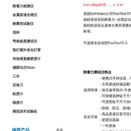
www.dingzhi18。。ｃｏｍ
附着力检测仪
美国DeFelsko公司PosiT
金属直读光谱仪
他材质涂层的附着力--自我定
耐擦洗试验仪
面积的涂层从基体分离所需要的拉力，
标准
。
流杯
弯曲挺度测试仪
可选择全自动型PosiTestAT-A
氙灯紫外老化灯管
布洛维显微硬度计
德国马尔Mahr
附着力测试仪特点
三丰
-
便携式手持仪器，
-
大而易读的液晶数
百格刀
使用简便
-
加压速率指示-方
粘度计
-
可按键选择锭子尺
-
可按照锭子尺寸自
细度计
-
防雨、防尘、防撞
模拟洗车试验机
-
高品质液压泵可应
安全可靠
-
坚固仪器箱
-
一年质保
推荐产品
更多...