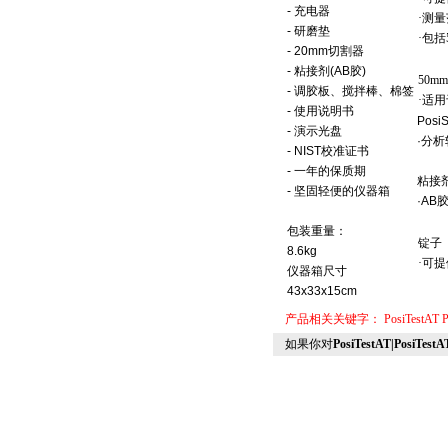
- 充电器
·测量范
- 研磨垫
·包括
- 20mm切割器
- 粘接剂(AB胶)
50m
- 调胶板、搅拌棒、棉签
·适
- 使用说明书
PosiS
- 演示光盘
·分析
- NIST校准证书
- 一年的保质期
粘接
- 坚固轻便的仪器箱
·AB
包装重量：
锭子
8.6kg
·可提
仪器箱尺寸
43x33x15cm
产品相关关键字：
PosiTestAT
P
如果你对
PosiTestAT|PosiTestA