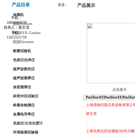
产品目录
更多...
产品展示
涂膜机
手机：
18019465039
德国Erichsen
联系人：谢文清
手机：
德国BYK-Gardner
13472521719
英国Elcometer
耐磨试验机
色差仪光泽仪
超声波探伤仪
超声波测厚仪
涂层测厚仪
点击放大
杯突冲压试验仪
PosiTestAT|PosiTestAT|PosiTes
上海鼎徵仪器仪表设备有限公
铁素体检测仪
谢文清
金属电导率仪
：
色差仪/分光光度计
上海市闸北区恒通路360号20楼
环境检测试验箱